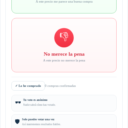
A este precio me parece una buena compra
👎
No merece la pena
A este precio no merece la pena
✓
Lo he comprado
0 compras confirmadas
Tu voto es anónimo
🕶️
Nadie sabrá cómo has votado.
Solo puedes votar una vez
🛡️
Así mantenemos resultados fiables.