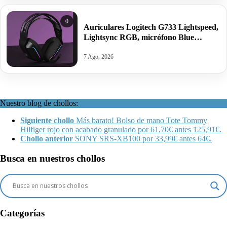
0
Auriculares Logitech G733 Lightspeed,
Lightsync RGB, micrófono Blue
VO!CE, diadema con suspensión por
65,90€ antes 89,99€.
7 Ago, 2026
Nuestro blog de chollos:
Siguiente chollo
Más barato! Bolso de mano Tote Tommy
Hilfiger rojo con acabado granulado por 61,70€ antes 125,91€.
Chollo anterior
SONY SRS-XB100 por 33,99€ antes 64€.
Busca en nuestros chollos
Categorías