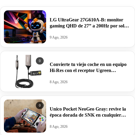
0
LG UltraGear 27G610A-B: monitor
gaming QHD de 27” a 200Hz por solo
158€ antes 219€.
9 Ago, 2026
0
Convierte tu viejo coche en un equipo
Hi-Res con el receptor Ugreen
Bluetooth 6.0 LDAC por 16,49€ antes
21,99€.
8 Ago, 2026
0
Unico Pocket NeoGeo Gray: revive la
época dorada de SNK en cualquier
lugar por 69,99€ antes 99,99€
8 Ago, 2026