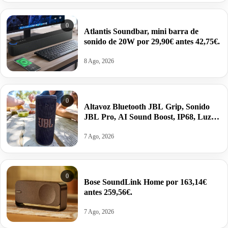
0
Atlantis Soundbar, mini barra de
sonido de 20W por 29,90€ antes 42,75€.
8 Ago, 2026
0
Altavoz Bluetooth JBL Grip, Sonido
JBL Pro, AI Sound Boost, IP68, Luz
Ambiental, Autonomía 14 h. por 69€
antes 99,99€.
7 Ago, 2026
0
Bose SoundLink Home por 163,14€
antes 259,56€.
7 Ago, 2026