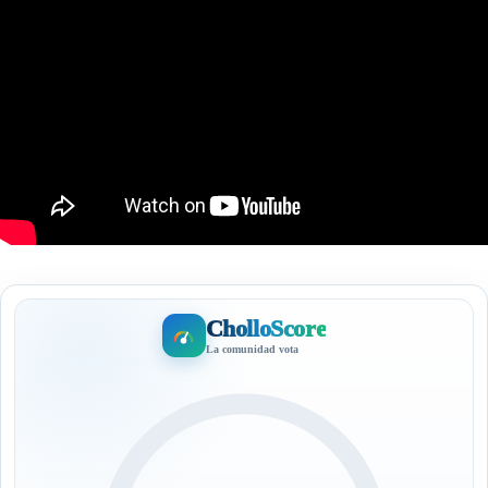
CholloScore
La comunidad vota