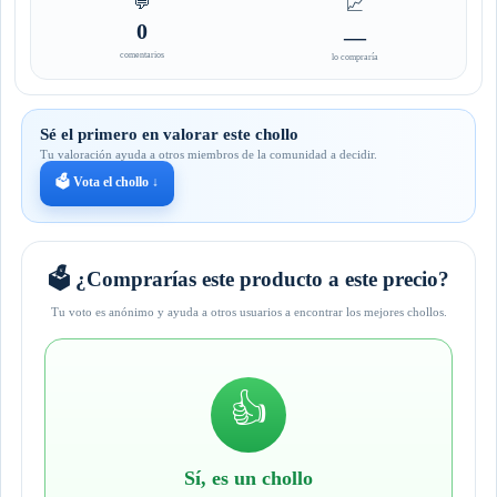
💬
📈
0
—
comentarios
lo compraría
Sé el primero en valorar este chollo
Tu valoración ayuda a otros miembros de la comunidad a decidir.
🗳️ Vota el chollo ↓
🗳️ ¿Comprarías este producto a este precio?
Tu voto es anónimo y ayuda a otros usuarios a encontrar los mejores chollos.
👍
Sí, es un chollo