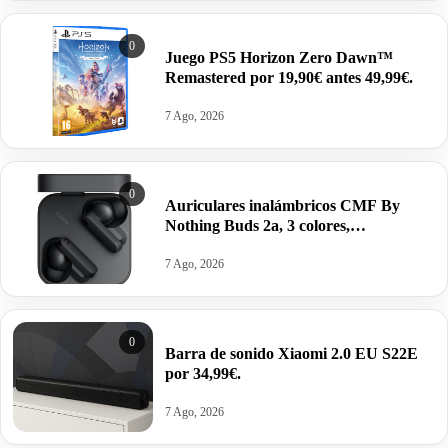
0
Juego PS5 Horizon Zero Dawn™
Remastered por 19,90€ antes 49,99€.
7 Ago, 2026
0
Auriculares inalámbricos CMF By
Nothing Buds 2a, 3 colores,
Cancelación Activa de Ruido, 35.5h.
autonomía, 4micrófonos HD por 21,61€
7 Ago, 2026
antes 39,90€.
0
Barra de sonido Xiaomi 2.0 EU S22E
por 34,99€.
7 Ago, 2026