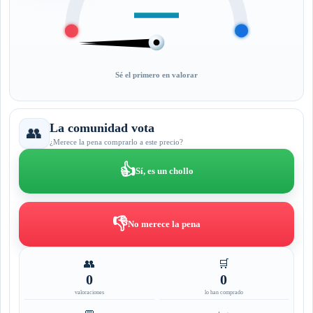
—
Sé el primero en valorar
La comunidad vota
👥
¿Merece la pena comprarlo a este precio?
👍
Sí, es un chollo
👎
No merece la pena
👥
🛒
0
0
valoraciones
lo han comprado