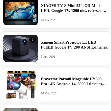
0
XIAOMI TV S Mini 55″, QD-Mini
LED, Google TV, 1200 nits, refresco 4K
de 144 H, Dolby Vision IQ & Dolby
16 Jun, 2026
1
Xiaomi Smart Projector L1 LED
FullHD Google TV 200 ANSI Lúmenes.
5 Jun, 2026
0
Proyector Portátil Magcubic HY300
Pro+ 4K Android 14, 8000 Lúmenes,
WiFi 6, BT5.4, Altavoz 5W,.
10 May, 2026