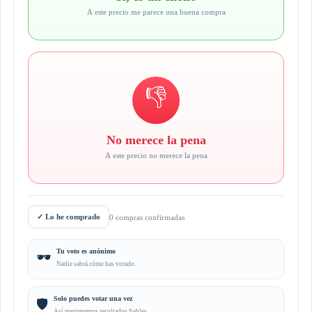
A este precio me parece una buena compra
👎
No merece la pena
A este precio no merece la pena
✓
Lo he comprado
0 compras confirmadas
Tu voto es anónimo
🕶️
Nadie sabrá cómo has votado.
Solo puedes votar una vez
🛡️
Así mantenemos resultados fiables.