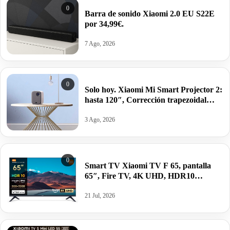
0
Barra de sonido Xiaomi 2.0 EU S22E
por 34,99€.
7 Ago, 2026
0
Solo hoy. Xiaomi Mi Smart Projector 2:
hasta 120″, Corrección trapezoidal
automática, relación de proyección de
1,2:1 por 480€ antes 699€.
3 Ago, 2026
0
Smart TV Xiaomi TV F 65, pantalla
65″, Fire TV, 4K UHD, HDR10
MEMC, 2/32GB.
21 Jul, 2026