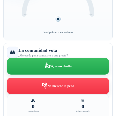
Sé el primero en valorar
La comunidad vota
👥
¿Merece la pena comprarlo a este precio?
👍
Sí, es un chollo
👎
No merece la pena
👥
🛒
0
0
valoraciones
lo han comprado