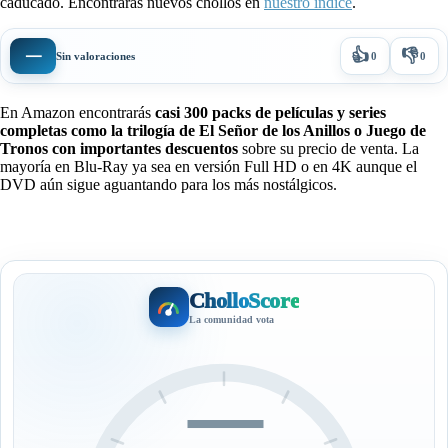
caducado. Encontrarás nuevos chollos en
nuestro índice
.
👍
👎
—
Sin valoraciones
0
0
En Amazon encontrarás
casi 300 packs de películas y series
completas como la trilogía de El Señor de los Anillos o Juego de
Tronos con importantes descuentos
sobre su precio de venta. La
mayoría en Blu-Ray ya sea en versión Full HD o en 4K aunque el
DVD aún sigue aguantando para los más nostálgicos.
CholloScore
La comunidad vota
—