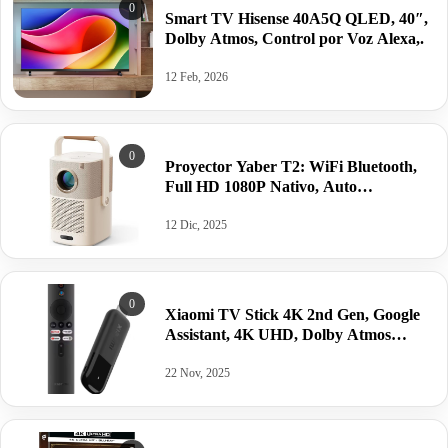
0
Smart TV Hisense 40A5Q QLED, 40″,
Dolby Atmos, Control por Voz Alexa,.
12 Feb, 2026
0
Proyector Yaber T2: WiFi Bluetooth,
Full HD 1080P Nativo, Auto
Focus/Keystone, Sound by JBL, 2,5H
Batería.
12 Dic, 2025
0
Xiaomi TV Stick 4K 2nd Gen, Google
Assistant, 4K UHD, Dolby Atmos
HDR10+, Dolby Vision DTS-X, Wifi6,.
22 Nov, 2025