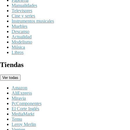
Papelería
Manualidades
Televisores
Cine y series
Instrumentos musicales
Muebles
Descanso
Actualidad
Modelismo
Música
Libros
Tiendas
Ver todas
Amazon
AliExpress
Miravia
PcComponentes
El Corte Inglés
MediaMarkt
Temu
Leroy Merlin
Veepee