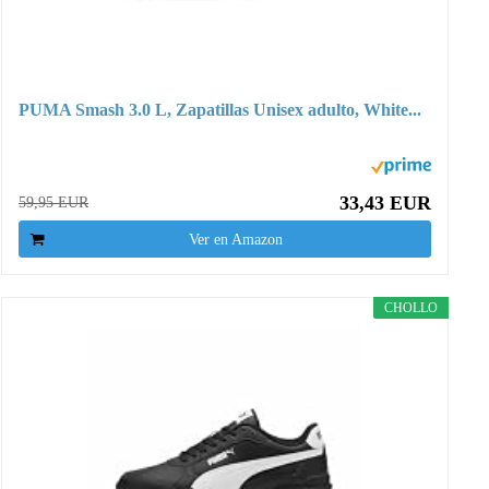
PUMA Smash 3.0 L, Zapatillas Unisex adulto, White...
33,43 EUR
59,95 EUR
Ver en Amazon
CHOLLO