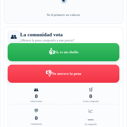
Sé el primero en valorar
La comunidad vota
👥
¿Merece la pena comprarlo a este precio?
👍
Sí, es un chollo
👎
No merece la pena
👥
🛒
0
0
valoraciones
lo han comprado
💬
📈
0
—
comentarios
lo compraría