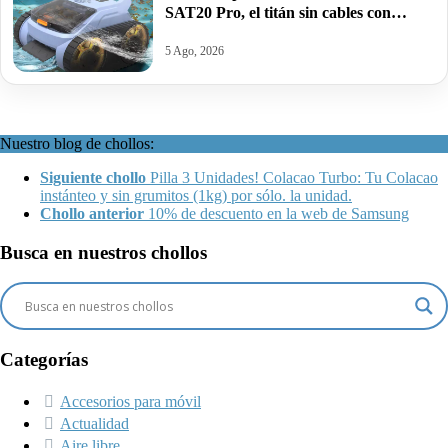
SAT20 Pro, el titán sin cables con
motor de 108W para piscinas de hasta
200m² por 150,10€.
5 Ago, 2026
Nuestro blog de chollos:
Siguiente chollo
Pilla 3 Unidades! Colacao Turbo: Tu Colacao
instánteo y sin grumitos (1kg) por sólo. la unidad.
Chollo anterior
10% de descuento en la web de Samsung
Busca en nuestros chollos
Categorías
Accesorios para móvil
Actualidad
Aire libre