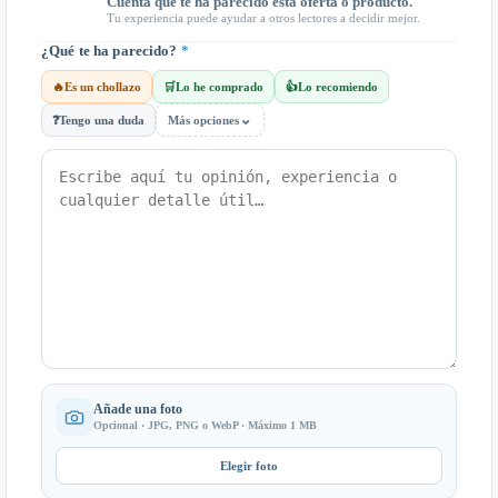
Cuenta qué te ha parecido esta oferta o producto.
Tu experiencia puede ayudar a otros lectores a decidir mejor.
¿Qué te ha parecido?
*
🔥
Es un chollazo
🛒
Lo he comprado
👍
Lo recomiendo
⌄
❓
Tengo una duda
Más opciones
Añade una foto
Opcional · JPG, PNG o WebP · Máximo 1 MB
Elegir foto