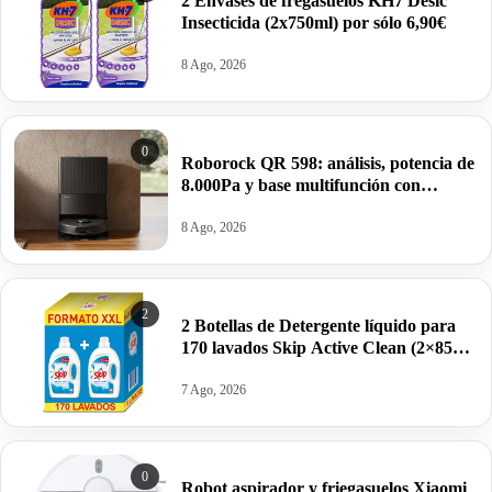
2 Envases de fregasuelos KH7 Desic
Insecticida (2x750ml) por sólo 6,90€
8 Ago, 2026
0
Roborock QR 598: análisis, potencia de
8.000Pa y base multifunción con
autovaciado y autolavado por 254,15€
antes 599€.
8 Ago, 2026
2
2 Botellas de Detergente líquido para
170 lavados Skip Active Clean (2×85
dosis) por 19,95€.
7 Ago, 2026
0
Robot aspirador y friegasuelos Xiaomi