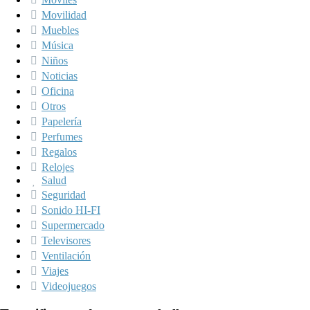
Movilidad
Muebles
Música
Niños
Noticias
Oficina
Otros
Papelería
Perfumes
Regalos
Relojes
Salud
Seguridad
Sonido HI-FI
Supermercado
Televisores
Ventilación
Viajes
Videojuegos