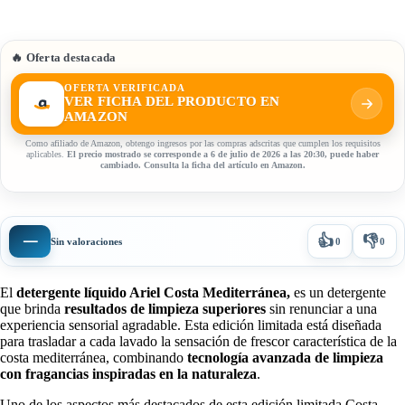
🔥 Oferta destacada
OFERTA VERIFICADA
VER FICHA DEL PRODUCTO EN
AMAZON
Como afiliado de Amazon, obtengo ingresos por las compras adscritas que cumplen los requisitos
aplicables.
El precio mostrado se corresponde a 6 de julio de 2026 a las 20:30, puede haber
cambiado. Consulta la ficha del artículo en Amazon.
👍
👎
—
Sin valoraciones
0
0
El
detergente líquido Ariel Costa Mediterránea,
es un detergente
que brinda
resultados de limpieza superiores
sin renunciar a una
experiencia sensorial agradable. Esta edición limitada está diseñada
para trasladar a cada lavado la sensación de frescor característica de la
costa mediterránea, combinando
tecnología avanzada de limpieza
con fragancias inspiradas en la naturaleza
.
Uno de los aspectos más destacados de esta edición limitada Costa