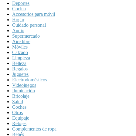
Deportes
Cocina
Accesorios para móvil
Hogar
Cuidado personal
Audio
Supermercado
Aire libre
Móviles
Calzado
Limpieza
Belleza
Regalos
Juguetes
Electrodomésticos
Videojuegos
Iluminación
Bricolaje
Salud
Coches
Otros
Equipaje
Relojes
Complementos de ropa
Bebés