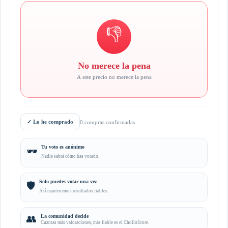
👎
No merece la pena
A este precio no merece la pena
✓
Lo he comprado
0 compras confirmadas
Tu voto es anónimo
🕶️
Nadie sabrá cómo has votado.
Solo puedes votar una vez
🛡️
Así mantenemos resultados fiables.
👥
La comunidad decide
Cuantas más valoraciones, más fiable es el CholloScore.