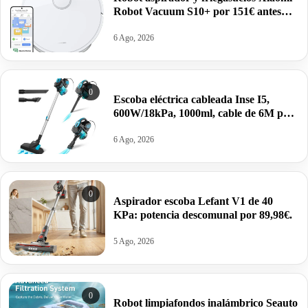
Robot Vacuum S10+ por 151€ antes
259€.
6 Ago, 2026
0
Escoba eléctrica cableada Inse I5,
600W/18kPa, 1000ml, cable de 6M por
34,599€ antes 96€.
6 Ago, 2026
0
Aspirador escoba Lefant V1 de 40
KPa: potencia descomunal por 89,98€.
5 Ago, 2026
0
Robot limpiafondos inalámbrico Seauto