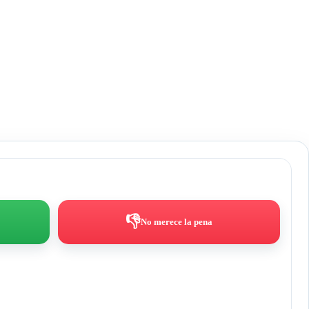
👎
No merece la pena