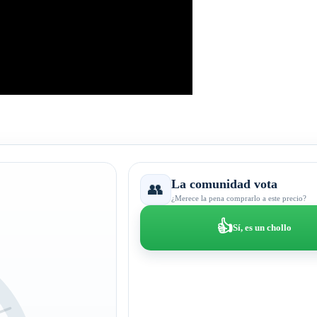
La comunidad vota
👥
¿Merece la pena comprarlo a este precio?
👍
Sí, es un chollo