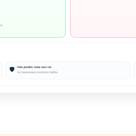
ra
Solo puedes votar una vez
🛡️
Así mantenemos resultados fiables.