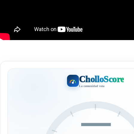
CholloScore
La comunidad vota
—