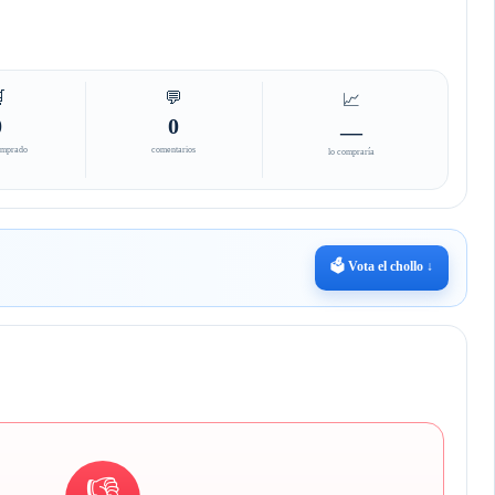

💬
📈
0
0
—
omprado
comentarios
lo compraría
🗳️ Vota el chollo ↓
👎