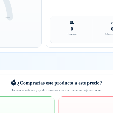
👥

0
valoraciones
lo han c
🗳️ ¿Comprarías este producto a este precio?
Tu voto es anónimo y ayuda a otros usuarios a encontrar los mejores chollos.