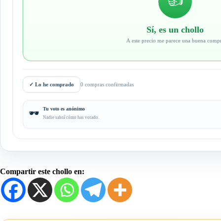
Sí, es un chollo
A este precio me parece una buena comp
✓
Lo he comprado
0 compras confirmadas
Tu voto es anónimo
🕶️
Nadie sabrá cómo has votado.
Compartir este chollo en: