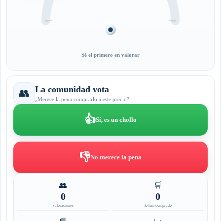
Sé el primero en valorar
La comunidad vota
👥
¿Merece la pena comprarlo a este precio?
👍
Sí, es un chollo
👎
No merece la pena
👥
🛒
0
0
valoraciones
lo han comprado