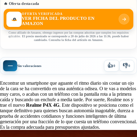
🔥 Oferta destacada
OFERTA VERIFICADA
VER FICHA DEL PRODUCTO EN
AMAZON
Como afiliado de Amazon, obtengo ingresos por las compras adscritas que cumplen los requisitos
aplicables.
El precio mostrado se corresponde a 20 de julio de 2026 a las 11:36, puede haber
cambiado. Consulta la ficha del artículo en Amazon.
👍
👎
—
Sin valoraciones
0
0
Encontrar un smartphone que aguante el ritmo diario sin costar un ojo
de la cara se ha convertido en una auténtica odisea. O te vas a modelos
muy caros, o acabas con un teléfono con la pantalla rota a la primera
caída y buscando un enchufe a media tarde. Por suerte, Realme nos y
trae el nuevo
Realme P4X 4G
. Este dispositivo se posiciona como el
tanque definitivo para quienes buscan autonomía inagotable, dureza a
prueba de accidentes cotidianos y funciones inteligentes de última
generación por una fracción de lo que cuesta un teléfono convencional.
Es la compra adecuada para presupuestos ajustados.