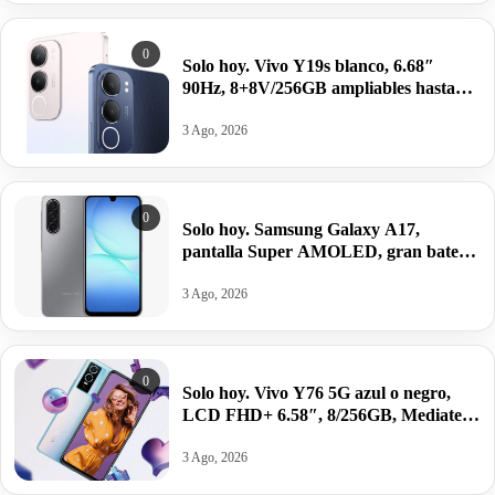
0
Solo hoy. Vivo Y19s blanco, 6.68″
90Hz, 8+8V/256GB ampliables hasta
1TB, Unisoc T612, Android 14,
5150mAh/44W por 84,91€.
3 Ago, 2026
0
Solo hoy. Samsung Galaxy A17,
pantalla Super AMOLED, gran batería
y potencia equilibrada por 130,89€
antes 199,99€.
3 Ago, 2026
0
Solo hoy. Vivo Y76 5G azul o negro,
LCD FHD+ 6.58″, 8/256GB, Mediatek
Dimensity 700, 4100mAh/44W por
92,90€.
3 Ago, 2026