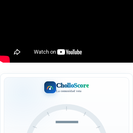
CholloScore
La comunidad vota
—