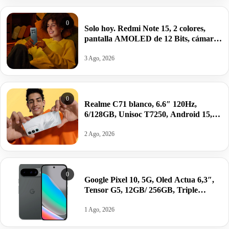
0
Solo hoy. Redmi Note 15, 2 colores,
pantalla AMOLED de 12 Bits, cámara
de 108 MP y batería extrema de
6000mAh por 140,97€.
3 Ago, 2026
0
Realme C71 blanco, 6.6″ 120Hz,
6/128GB, Unisoc T7250, Android 15,
6300mAh/45W por 88€.
2 Ago, 2026
0
Google Pixel 10, 5G, Oled Actua 6,3″,
Tensor G5, 12GB/ 256GB, Triple
cámara por 699€ antes 749€; 128GB
por 599€.
1 Ago, 2026