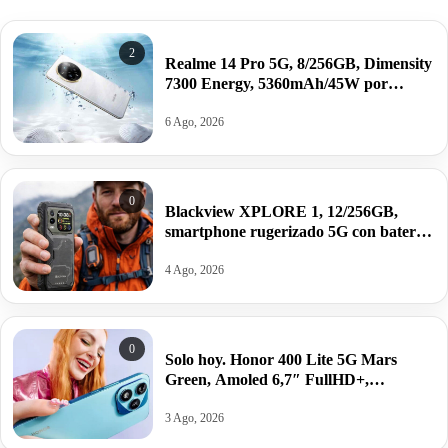
2
Realme 14 Pro 5G, 8/256GB, Dimensity
7300 Energy, 5360mAh/45W por
214,90€.
6 Ago, 2026
0
Blackview XPLORE 1, 12/256GB,
smartphone rugerizado 5G con batería
de 20.000mAh y Android 15 por
216,95€.
4 Ago, 2026
0
Solo hoy. Honor 400 Lite 5G Mars
Green, Amoled 6,7″ FullHD+,
8/256GB, Android 15, 5230mAh/35W
por 168,20€.
3 Ago, 2026