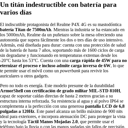
Un titán indestructible con batería para
varios días
El indiscutible protagonista del Realme P4X 4G es su mastodóntica
batería Titan de 7500mAh
. Mientras la industria se ha estancado en
los 5000mAh, Realme da un puñetazo sobre la mesa ofreciendo una
autonomía que supera fácilmente los dos o tres días de uso intensivo.
Además, está diseñada para durar: cuenta con una protección de salud
de la batería de hasta 7 años, soportando más de 1600 ciclos de carga
sin degradarse y funcionando en temperaturas extremas desde los
-20°C hasta los 53°C. Cuenta con una
carga rápida de 45W para no
eternizar el proceso e incluso
admite carga inversa de 6W
, lo que
te permite usar el móvil como un
powerbank
para revivir los
auriculares u otros gadgets.
Pero no todo es energía. Este modelo presume de la durabilidad
ArmorShell con certificación de grado militar MIL-STD 810H
,
capaz de soportar caídas directas de hasta 2 metros gracias a su
estructura interna reforzada. Su resistencia al agua y al polvo IP64 se
complementa a la perfección con una generosa
pantalla LCD de 6,8
pulgadas a 120Hz
. Este panel alcanza un brillo máximo de 900 nits
ideal para exteriores, e incorpora atenuación DC para proteger la vista
y la tecnología
Táctil Manos Mojadas 2.0
, que permite usar el
teléfono bajo la lluvia o con las manos sudadas sin fallos de precisión.