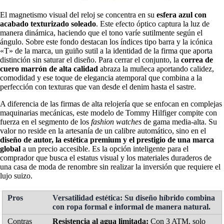
El magnetismo visual del reloj se concentra en su
esfera azul con
acabado texturizado soleado
. Este efecto óptico captura la luz de
manera dinámica, haciendo que el tono varíe sutilmente según el
ángulo. Sobre este fondo destacan los índices tipo barra y la icónica
«T» de la marca, un guiño sutil a la identidad de la firma que aporta
distinción sin saturar el diseño. Para cerrar el conjunto, la
correa de
cuero marrón de alta calidad
abraza la muñeca aportando calidez,
comodidad y ese toque de elegancia atemporal que combina a la
perfección con texturas que van desde el denim hasta el sastre.
A diferencia de las firmas de alta relojería que se enfocan en complejas
maquinarias mecánicas, este modelo de Tommy Hilfiger compite con
fuerza en el segmento de los
fashion watches
de gama media-alta. Su
valor no reside en la artesanía de un calibre automático, sino en el
diseño de autor, la estética premium y el prestigio de una marca
global
a un precio accesible. Es la opción inteligente para el
comprador que busca el estatus visual y los materiales duraderos de
una casa de moda de renombre sin realizar la inversión que requiere el
lujo suizo.
Versatilidad estética:
Su diseño híbrido combina
con ropa formal e informal de manera natural.
Resistencia al agua limitada:
Con 3 ATM, solo