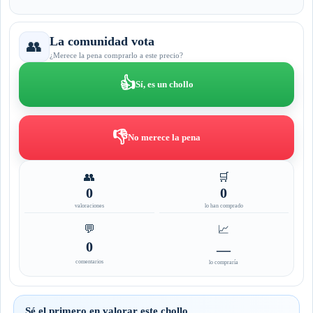
La comunidad vota
👥
¿Merece la pena comprarlo a este precio?
👍
Sí, es un chollo
👎
No merece la pena
👥
🛒
0
0
valoraciones
lo han comprado
💬
📈
0
—
comentarios
lo compraría
Sé el primero en valorar este chollo