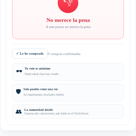
👎
No merece la pena
A este precio no merece la pena
✓
Lo he comprado
0 compras confirmadas
Tu voto es anónimo
🕶️
Nadie sabrá cómo has votado.
Solo puedes votar una vez
🛡️
Así mantenemos resultados fiables.
👥
La comunidad decide
Cuantas más valoraciones, más fiable es el CholloScore.