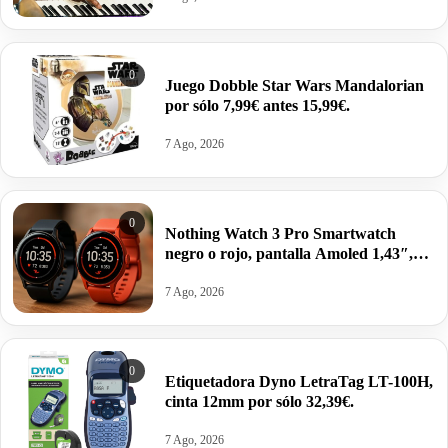
0
Juego Dobble Star Wars Mandalorian
por sólo 7,99€ antes 15,99€.
7 Ago, 2026
0
Nothing Watch 3 Pro Smartwatch
negro o rojo, pantalla Amoled 1,43″,
GPS doble banda, Monitorización
corporal, autonomía 13 días por 62,52€
7 Ago, 2026
antes 99,00€.
0
Etiquetadora Dyno LetraTag LT-100H,
cinta 12mm por sólo 32,39€.
7 Ago, 2026