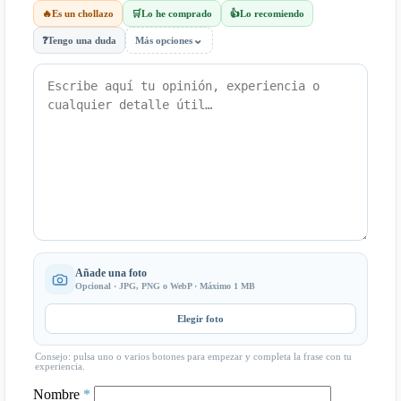
🔥
Es un chollazo
🛒
Lo he comprado
👍
Lo recomiendo
⌄
❓
Tengo una duda
Más opciones
Añade una foto
Opcional · JPG, PNG o WebP · Máximo 1 MB
Elegir foto
Consejo: pulsa uno o varios botones para empezar y completa la frase con tu
experiencia.
Nombre
*