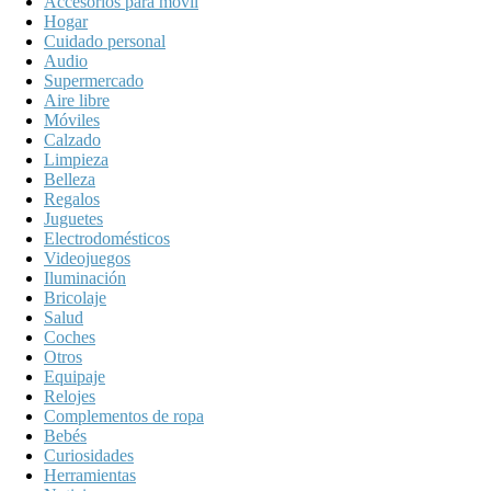
Accesorios para móvil
Hogar
Cuidado personal
Audio
Supermercado
Aire libre
Móviles
Calzado
Limpieza
Belleza
Regalos
Juguetes
Electrodomésticos
Videojuegos
Iluminación
Bricolaje
Salud
Coches
Otros
Equipaje
Relojes
Complementos de ropa
Bebés
Curiosidades
Herramientas