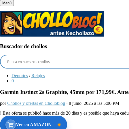
Menú
Buscador de chollos
Deportes
/
Relojes
0
Garmin Instinct 2s Graphite, 45mm por 171,99€. Ante
por
Chollos y ofertas en Cholloblog
· 8 junio, 2025 a las 5:06 PM
!
Esta oferta se publicó hace más de 20 días y es posible que haya ca
Ver en AMAZON