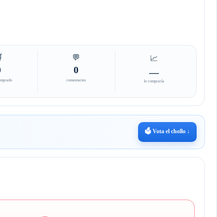

💬
📈
0
0
—
omprado
comentarios
lo compraría
🗳️ Vota el chollo ↓