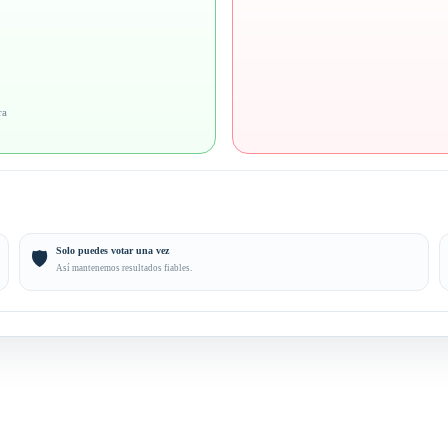
ra
Solo puedes votar una vez
🛡️
Así mantenemos resultados fiables.