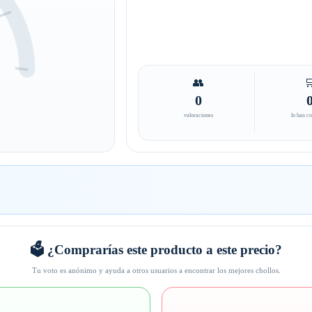
👥

0
valoraciones
lo han c
🗳️ ¿Comprarías este producto a este precio?
Tu voto es anónimo y ayuda a otros usuarios a encontrar los mejores chollos.