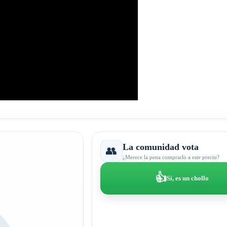
La comunidad vota
👥
¿Merece la pena comprarlo a este precio?
👍
Sí, es un chollo