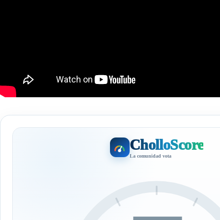
CholloScore
La comunidad vota
—