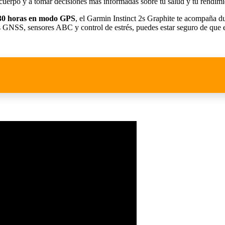
u cuerpo y a tomar decisiones más informadas sobre tu salud y tu rendimie
a 30 horas en modo GPS
, el Garmin Instinct 2s Graphite te acompaña du
s GNSS, sensores ABC y control de estrés, puedes estar seguro de que 