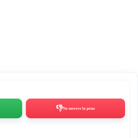
👎
No merece la pena