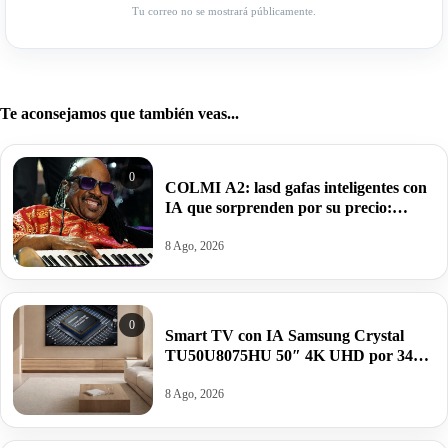
Tu correo no se mostrará públicamente.
Te aconsejamos que también veas...
0
COLMI A2: lasd gafas inteligentes con
IA que sorprenden por su precio:
59,99€.
8 Ago, 2026
0
Smart TV con IA Samsung Crystal
TU50U8075HU 50″ 4K UHD por 349€
antes 529€.
8 Ago, 2026