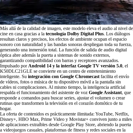
Más allá de la calidad de imagen, este modelo eleva el audio al nivel de
cine en casa gracias a la
tecnología Dolby Digital Plus
. Los diálogos
resultan claros y precisos, los efectos de ambiente ocupan el espacio
sonoro con naturalidad y las bandas sonoras despliegan toda su fuerza,
generando una inmersión total. La función de salida de audio digital
óptica abre además la puerta a sistemas de sonido externos,
garantizando compatibilidad con barras y receptores avanzados.
Impulsado por
Android 14 y la interfaz Google TV versión 5.0
, el
K50DLC21GLE se convierte en un centro de entretenimiento
inteligente. Su
integración con Google Chromecast
facilita el envío
de vídeos, fotos o música de tu dispositivo móvil a la pantalla sin
cables ni complicaciones. Al mismo tiempo, la inteligencia artificial
respalda el funcionamiento del asistente de voz
Google Assistant
, que
responde a comandos para buscar series, ajustar el volumen o crear
rutinas que transformen la televisión en el corazón domótico de tu
hogar.
La oferta de contenidos es prácticamente ilimitada: YouTube, Netflix,
Disney+, HBO Max, Prime Video y Movistar+ conviven junto a miles
de aplicaciones extraíbles desde Google Play Store, abriendo la puerta
a videojuegos casuales, plataformas de fitness y redes sociales en la