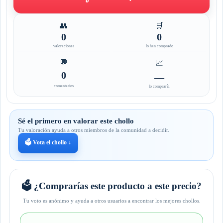
👥
🛒
0
0
valoraciones
lo han comprado
💬
📈
0
—
comentarios
lo compraría
Sé el primero en valorar este chollo
Tu valoración ayuda a otros miembros de la comunidad a decidir.
🗳️ Vota el chollo ↓
🗳️ ¿Comprarías este producto a este precio?
Tu voto es anónimo y ayuda a otros usuarios a encontrar los mejores chollos.