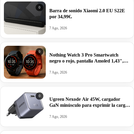
0
Barra de sonido Xiaomi 2.0 EU S22E
por 34,99€.
7 Ago, 2026
0
Nothing Watch 3 Pro Smartwatch
negro o rojo, pantalla Amoled 1,43″,
GPS doble banda, Monitorización
corporal, autonomía 13 días por 62,52€
7 Ago, 2026
antes 99,00€.
0
Ugreen Nexode Air 45W, cargador
GaN minúsculo para exprimir la carga
rápida de tu iPhone 17 o Galaxy S26
por 22,94€.
7 Ago, 2026