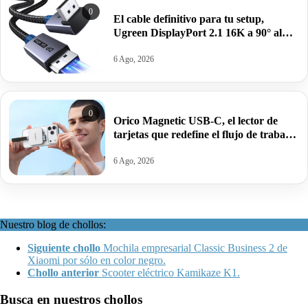
0
El cable definitivo para tu setup,
Ugreen DisplayPort 2.1 16K a 90° al
precio más bajo: por 13,53€.
6 Ago, 2026
0
Orico Magnetic USB-C, el lector de
tarjetas que redefine el flujo de trabajo
móvil por 17,99€ antes 32,99€.
6 Ago, 2026
Nuestro blog de chollos:
Siguiente chollo
Mochila empresarial Classic Business 2 de
Xiaomi por sólo en color negro.
Chollo anterior
Scooter eléctrico Kamikaze K1.
Busca en nuestros chollos