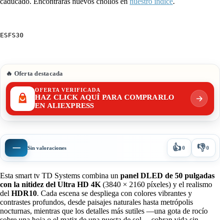
caducado. Encontrarás nuevos chollos en
nuestro índice
.
ESFS30
🔥 Oferta destacada
OFERTA VERIFICADA
HAZ CLICK AQUÍ PARA COMPRARLO
EN ALIEXPRESS
👍
👎
—
Sin valoraciones
0
0
Esta smart tv TD Systems combina un
panel DLED de 50 pulgadas
con la nitidez del Ultra HD 4K
(3840 × 2160 píxeles) y el realismo
del
HDR10
. Cada escena se despliega con colores vibrantes y
contrastes profundos, desde paisajes naturales hasta metrópolis
nocturnas, mientras que los detalles más sutiles —una gota de rocío
sobre una hoja o el matiz de una puesta de sol— cobran vida sin