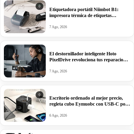
0
Etiquetadora portátil Niimbot B1:
impresora térmica de etiquetas
Bluetooth fácil de usar, sin tinta y con
batería recargable por 17,99€ antes
7 Ago, 2026
30,39€.
0
El destornillador inteligente Hoto
PixelDrive revoluciona tus reparaciones
con pantalla integrada y par ajustable
por 47,99€ antes 79,99€.
7 Ago, 2026
0
Escritorio ordenado al mejor precio,
regleta cubo Eymuobc con USB-C por
17,99€ antes 21,99€.
6 Ago, 2026