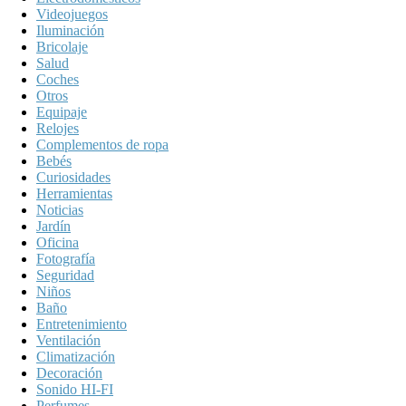
Videojuegos
Iluminación
Bricolaje
Salud
Coches
Otros
Equipaje
Relojes
Complementos de ropa
Bebés
Curiosidades
Herramientas
Noticias
Jardín
Oficina
Fotografía
Seguridad
Niños
Baño
Entretenimiento
Ventilación
Climatización
Decoración
Sonido HI-FI
Perfumes