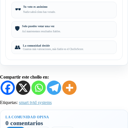
Tu voto es anónimo
🕶️
Nadie sabrá cómo has votado.
Solo puedes votar una vez
🛡️
Así mantenemos resultados fiables.
👥
La comunidad decide
Cuantas más valoraciones, más fiable es el CholloScore.
Compartir este chollo en:
Etiquetas:
smart tv
td systems
LA COMUNIDAD OPINA
0 comentarios