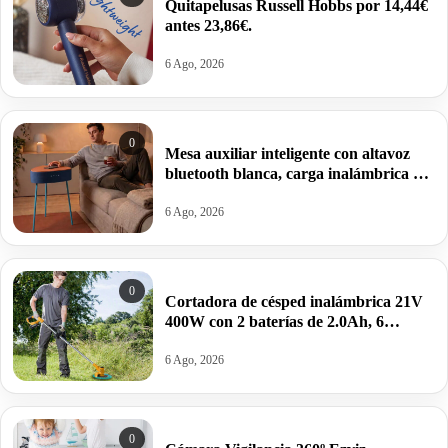
Quitapelusas Russell Hobbs por 14,44€
antes 23,86€.
6 Ago, 2026
0
Mesa auxiliar inteligente con altavoz
bluetooth blanca, carga inalámbrica y
batería integrada por 17,01€.
6 Ago, 2026
0
Cortadora de césped inalámbrica 21V
400W con 2 baterías de 2.0Ah, 6
cuchillas, 2 hojas por 39,99€ antes
125,99€.
6 Ago, 2026
0