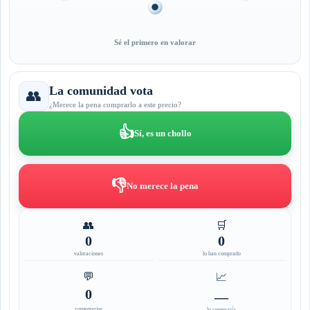
Sé el primero en valorar
La comunidad vota
👥
¿Merece la pena comprarlo a este precio?
👍
Sí, es un chollo
👎
No merece la pena
👥
🛒
0
0
valoraciones
lo han comprado
💬
📈
0
—
comentarios
lo compraría