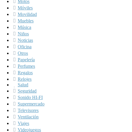
Motos
Móviles
Movilidad
Muebles
Música
Niños
Noticias
Oficina
Otros
Papelería
Perfumes
Regalos
Relojes
Salud
Seguridad
Sonido HI-FI
Supermercado
Televisores
Ventilación
Viajes
Videojuegos