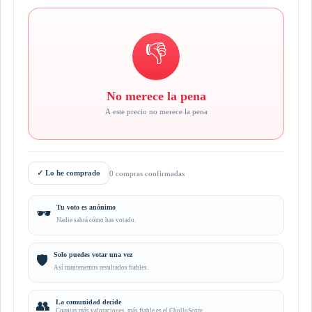
👎
No merece la pena
A este precio no merece la pena
✓
Lo he comprado
0 compras confirmadas
Tu voto es anónimo
🕶️
Nadie sabrá cómo has votado.
Solo puedes votar una vez
🛡️
Así mantenemos resultados fiables.
👥
La comunidad decide
Cuantas más valoraciones, más fiable es el CholloScore.