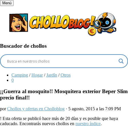
Menú
Buscador de chollos
Camping
/
Hogar
/
Jardín
/
Otros
0
¡¡Guerra al mosquito!! Mosquitera exterior Beper Slim
precio final!!
por
Chollos y ofertas en Cholloblog
· 5 agosto, 2015 a las 7:09 PM
!
Esta oferta se publicó hace más de 20 días y es posible que haya
caducado. Encontrarás nuevos chollos en
nuestro índice
.