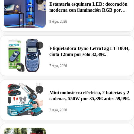
0
Estantería esquinera LED: decoración
moderna con iluminación RGB por
37,49€ antes 49,99€.
8 Ago, 2026
0
Etiquetadora Dyno LetraTag LT-100H,
cinta 12mm por sólo 32,39€.
7 Ago, 2026
0
Mini motosierra eléctrica, 2 baterías y 2
cadenas, 550W por 35,39€ antes 59,99€.
7 Ago, 2026
0