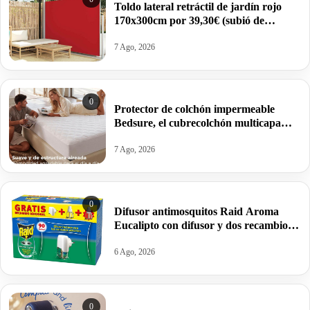
Toldo lateral retráctil de jardín rojo
170x300cm por 39,30€ (subió de
precio).
7 Ago, 2026
0
Protector de colchón impermeable
Bedsure, el cubrecolchón multicapa
acolchado que salvará tu cama por
21,65€.
7 Ago, 2026
0
Difusor antimosquitos Raid Aroma
Eucalipto con difusor y dos recambios
por 4,69€.
6 Ago, 2026
0