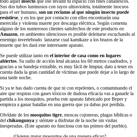
todo aquel
insecto
que ose invadir tu espacio con fines canallescos.
Sus dos tubos luminosos con rayos ultravioleta, totalmente inocuos
para el ser humano,
son un reclamo al que ningún insecto puede
resistirse
, y en los que por contacto con ellos encontrarán una
merecida y violenta muerte por descarga eléctrica. Según comenta
alguno de los numerosos clientes satisfechos de este producto en
Amazon
, en ambientes silenciosos es posible deleitarse escuchando al
enemigo invertebrado lanzarse cual kamikaze a los brazos de la
muerte que les dará este interesante aparato.
Se puede utilizar tanto en
el interior de casa como en lugares
abiertos
. Su radio de acción letal alcanza los 60 metros cuadrados, y
gracias a su bandeja extraíble, es muy fácil de limpiar, dato a tener en
cuenta dada la gran cantidad de víctimas que puede dejar a lo largo de
una tarde noche.
Si ya te has dado cuenta de que ni con repelentes, o contaminando el
aire que respiras con gases tóxicos de dudosa eficacia vas a ganarle la
partida a los mosquitos, prueba este aparato fabricado por Beper y
empieza a ganar batallas en una guerra que ya dabas por perdida.
Olvídate de los
mosquitos tigre
, moscas cojoneras, plagas bíblicas o
del
chikungunya
y siéntate a disfrutar de la noche sin visitas
inesperadas. (Este aparato no funciona con tus primos del pueblo).
¿Quieres matar mosquitos de una manera eficaz?