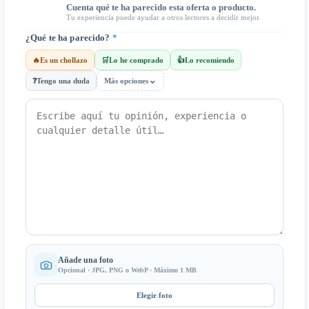
Cuenta qué te ha parecido esta oferta o producto.
Tu experiencia puede ayudar a otros lectores a decidir mejor.
¿Qué te ha parecido?
*
🔥
Es un chollazo
🛒
Lo he comprado
👍
Lo recomiendo
⌄
❓
Tengo una duda
Más opciones
Añade una foto
Opcional · JPG, PNG o WebP · Máximo 1 MB
Elegir foto