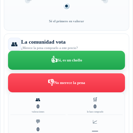
Sé el primero en valorar
La comunidad vota
👥
¿Merece la pena comprarlo a este precio?
👍
Sí, es un chollo
👎
No merece la pena
👥
🛒
0
0
valoraciones
lo han comprado
💬
📈
0
—