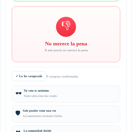
👎
No merece la pena
A este precio no merece la pena
✓
Lo he comprado
0 compras confirmadas
Tu voto es anónimo
🕶️
Nadie sabrá cómo has votado.
Solo puedes votar una vez
🛡️
Así mantenemos resultados fiables.
La comunidad decide