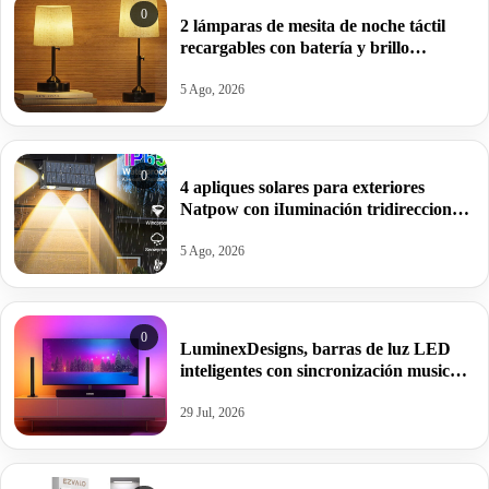
0
2 lámparas de mesita de noche táctil
recargables con batería y brillo
regulable por 19,99€ antes 49,99€.
5 Ago, 2026
0
4 apliques solares para exteriores
Natpow con iIuminación tridireccional
y modo RGB por 16,99€ antes 39,99€.
5 Ago, 2026
0
LuminexDesigns, barras de luz LED
inteligentes con sincronización musical
y App Tuya.
29 Jul, 2026