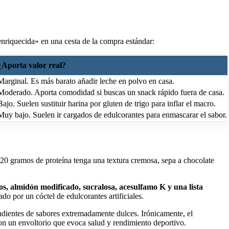
enriquecida» en una cesta de la compra estándar:
¿Aporta valor real?
Marginal. Es más barato añadir leche en polvo en casa.
Moderado. Aporta comodidad si buscas un snack rápido fuera de casa.
Bajo. Suelen sustituir harina por gluten de trigo para inflar el macro.
Muy bajo. Suelen ir cargados de edulcorantes para enmascarar el sabor.
 20 gramos de proteína tenga una textura cremosa, sepa a chocolate
, almidón modificado, sucralosa, acesulfamo K y una lista
o por un cóctel de edulcorantes artificiales.
endientes de sabores extremadamente dulces. Irónicamente, el
on un envoltorio que evoca salud y rendimiento deportivo.