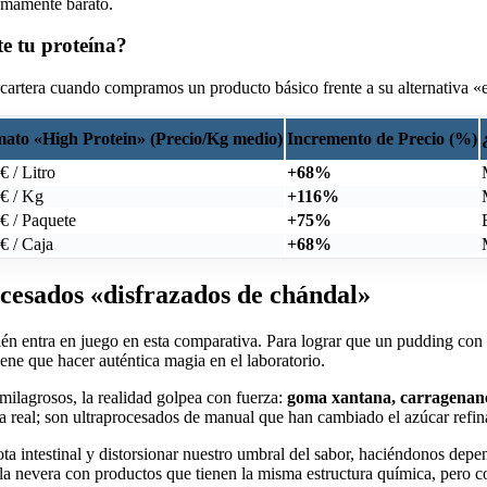
sumamente barato.
e tu proteína?
a cartera cuando compramos un producto básico frente a su alternativa «
ato «High Protein» (Precio/Kg medio)
Incremento de Precio (%)
€ / Litro
+68%
 € / Kg
+116%
€ / Paquete
+75%
€ / Caja
+68%
ocesados «disfrazados de chándal»
ién entra en juego en esta comparativa. Para lograr que un pudding con
iene que hacer auténtica magia en el laboratorio.
s milagrosos, la realidad golpea con fuerza:
goma xantana, carragenanos
real; son ultraprocesados de manual que han cambiado el azúcar refinad
ota intestinal y distorsionar nuestro umbral del sabor, haciéndonos dep
la nevera con productos que tienen la misma estructura química, pero c