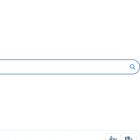
👍
👎
0
0