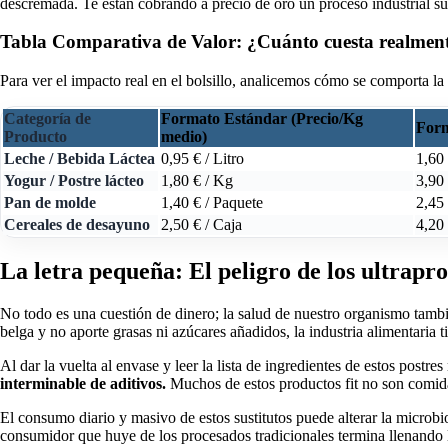
descremada. Te están cobrando a precio de oro un proceso industrial 
Tabla Comparativa de Valor: ¿Cuánto cuesta realment
Para ver el impacto real en el bolsillo, analicemos cómo se comporta l
Categoría de
Formato Estándar (Precio/Kg
Form
Producto
medio)
Leche / Bebida Láctea
0,95 € / Litro
1,60 
Yogur / Postre lácteo
1,80 € / Kg
3,90
Pan de molde
1,40 € / Paquete
2,45 
Cereales de desayuno
2,50 € / Caja
4,20 
La letra pequeña: El peligro de los ultrapr
No todo es una cuestión de dinero; la salud de nuestro organismo tamb
belga y no aporte grasas ni azúcares añadidos, la industria alimentaria t
Al dar la vuelta al envase y leer la lista de ingredientes de estos postre
interminable de aditivos.
Muchos de estos productos fit no son comida 
El consumo diario y masivo de estos sustitutos puede alterar la microbi
consumidor que huye de los procesados tradicionales termina llenando 