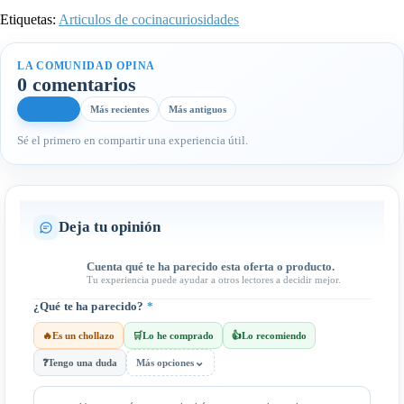
Etiquetas:
Articulos de cocina
curiosidades
LA COMUNIDAD OPINA
0 comentarios
Más útiles
Más recientes
Más antiguos
Sé el primero en compartir una experiencia útil.
Deja tu opinión
Cuenta qué te ha parecido esta oferta o producto.
Tu experiencia puede ayudar a otros lectores a decidir mejor.
¿Qué te ha parecido?
*
🔥
Es un chollazo
🛒
Lo he comprado
👍
Lo recomiendo
⌄
❓
Tengo una duda
Más opciones