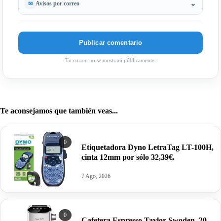
Avisos por correo
Tu correo no se mostrará públicamente.
Te aconsejamos que también veas...
0
Etiquetadora Dyno LetraTag LT-100H,
cinta 12mm por sólo 32,39€.
7 Ago, 2026
0
Cafetera Espresso Taylor Swoden, 20