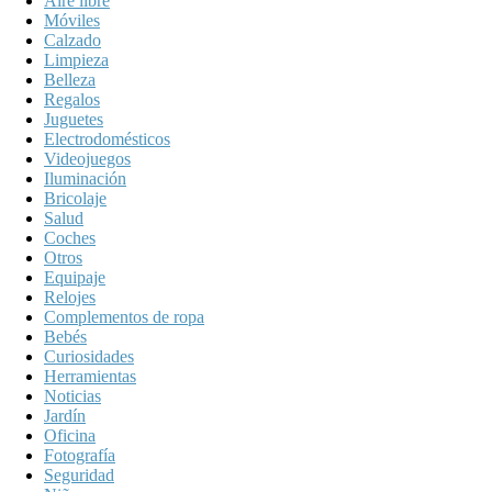
Aire libre
Móviles
Calzado
Limpieza
Belleza
Regalos
Juguetes
Electrodomésticos
Videojuegos
Iluminación
Bricolaje
Salud
Coches
Otros
Equipaje
Relojes
Complementos de ropa
Bebés
Curiosidades
Herramientas
Noticias
Jardín
Oficina
Fotografía
Seguridad