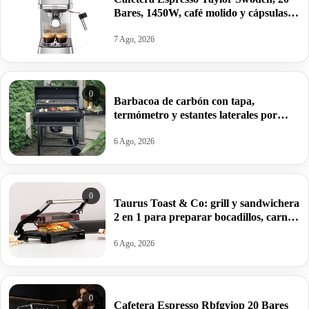
Bares, 1450W, café molido y cápsulas
por 76,28€.
7 Ago, 2026
0
Barbacoa de carbón con tapa,
termómetro y estantes laterales por
99,09€ antes 150,64€.
6 Ago, 2026
0
Taurus Toast & Co: grill y sandwichera
2 en 1 para preparar bocadillos, carnes
y verduras por 32€.
6 Ago, 2026
0
Cafetera Espresso Rbfgyiop 20 Bares