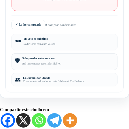
✓
Lo he comprado
0 compras confirmadas
Tu voto es anónimo
🕶️
Nadie sabrá cómo has votado.
Solo puedes votar una vez
🛡️
Así mantenemos resultados fiables.
👥
La comunidad decide
Cuantas más valoraciones, más fiable es el CholloScore.
Compartir este chollo en: