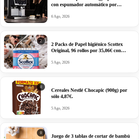
con espumador automático por
109,86€.
6 Ago, 2026
2
2 Packs de Papel higiénico Scottex
Original, 96 rollos por 35,06€ con
compra recurrente. Pilla dos unidades.
5 Ago, 2026
0
Cereales Nestlé Chocapic (900g) por
sólo 4,87€.
5 Ago, 2026
0
Juego de 3 tablas de cortar de bambú