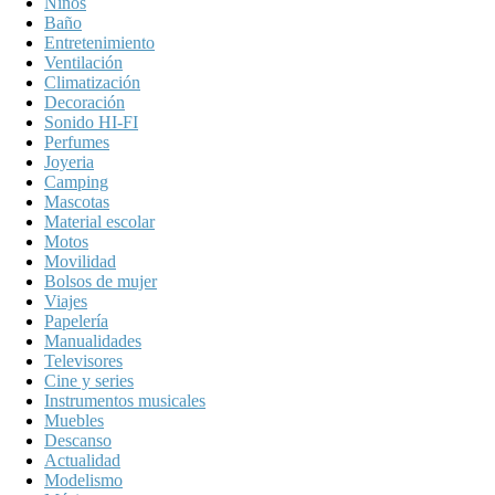
Niños
Baño
Entretenimiento
Ventilación
Climatización
Decoración
Sonido HI-FI
Perfumes
Joyeria
Camping
Mascotas
Material escolar
Motos
Movilidad
Bolsos de mujer
Viajes
Papelería
Manualidades
Televisores
Cine y series
Instrumentos musicales
Muebles
Descanso
Actualidad
Modelismo