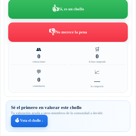
👍
Sí, es un chollo
👎
No merece la pena
👥
🛒
0
0
valoraciones
lo han comprado
💬
📈
0
—
comentarios
lo compraría
Sé el primero en valorar este chollo
Tu valoración ayuda a otros miembros de la comunidad a decidir.
🗳️ Vota el chollo ↓