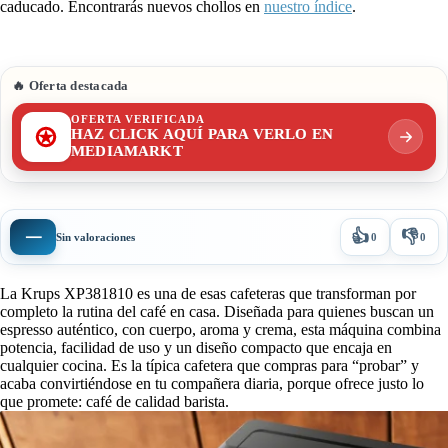
caducado. Encontrarás nuevos chollos en
nuestro índice
.
🔥 Oferta destacada
OFERTA VERIFICADA
HAZ CLICK AQUÍ PARA VERLO EN
MEDIAMARKT
👍
👎
—
Sin valoraciones
0
0
La Krups XP381810 es una de esas cafeteras que transforman por
completo la rutina del café en casa. Diseñada para quienes buscan un
espresso auténtico, con cuerpo, aroma y crema, esta máquina combina
potencia, facilidad de uso y un diseño compacto que encaja en
cualquier cocina. Es la típica cafetera que compras para “probar” y
acaba convirtiéndose en tu compañera diaria, porque ofrece justo lo
que promete: café de calidad barista.