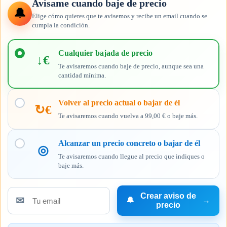
Avísame cuando baje de precio
🔔
Elige cómo quieres que te avisemos y recibe un email cuando se
cumpla la condición.
Elige
cuándo
Cualquier bajada de precio
↓€
quieres
Te avisaremos cuando baje de precio, aunque sea una
recibir
cantidad mínima.
el
aviso
Volver al precio actual o bajar de él
↻€
Te avisaremos cuando vuelva a 99,00 € o baje más.
Alcanzar un precio concreto o bajar de él
◎
Te avisaremos cuando llegue al precio que indiques o
baje más.
Crear aviso de
✉
🔔
→
Tu
precio
email