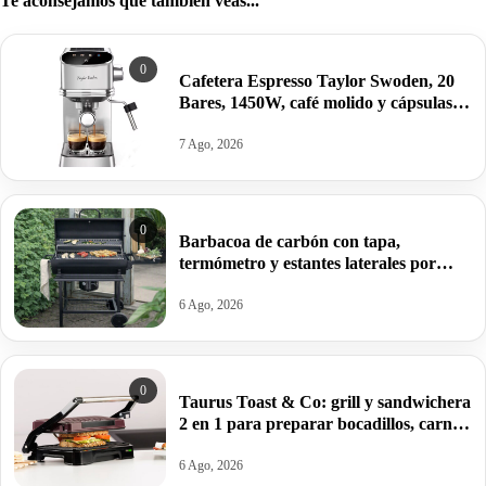
Te aconsejamos que también veas...
0
Cafetera Espresso Taylor Swoden, 20
Bares, 1450W, café molido y cápsulas
por 76,28€.
7 Ago, 2026
0
Barbacoa de carbón con tapa,
termómetro y estantes laterales por
99,09€ antes 150,64€.
6 Ago, 2026
0
Taurus Toast & Co: grill y sandwichera
2 en 1 para preparar bocadillos, carnes
y verduras por 32€.
6 Ago, 2026