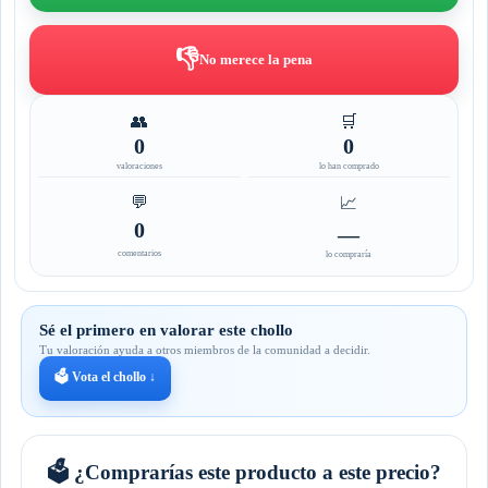
👎
No merece la pena
👥
🛒
0
0
valoraciones
lo han comprado
💬
📈
0
—
comentarios
lo compraría
Sé el primero en valorar este chollo
Tu valoración ayuda a otros miembros de la comunidad a decidir.
🗳️ Vota el chollo ↓
🗳️ ¿Comprarías este producto a este precio?