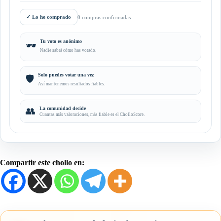
✓
Lo he comprado
0 compras confirmadas
Tu voto es anónimo
🕶️
Nadie sabrá cómo has votado.
Solo puedes votar una vez
🛡️
Así mantenemos resultados fiables.
👥
La comunidad decide
Cuantas más valoraciones, más fiable es el CholloScore.
Compartir este chollo en: