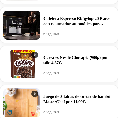
0
Cafetera Espresso Rbfgyiop 20 Bares
con espumador automático por
109,86€.
6 Ago, 2026
0
Cereales Nestlé Chocapic (900g) por
sólo 4,87€.
5 Ago, 2026
0
Juego de 3 tablas de cortar de bambú
MasterChef por 11,99€.
5 Ago, 2026