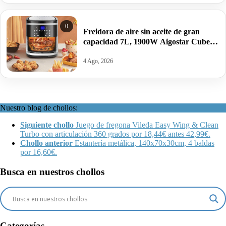
0
Freidora de aire sin aceite de gran
capacidad 7L, 1900W Aigostar Cube
por 39,65€ antes 119,99€.
4 Ago, 2026
Nuestro blog de chollos:
Siguiente chollo
Juego de fregona Vileda Easy Wing & Clean
Turbo con articulación 360 grados por 18,44€ antes 42,99€.
Chollo anterior
Estantería metálica, 140x70x30cm, 4 baldas
por 16,60€.
Busca en nuestros chollos
Categorías