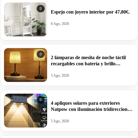
0
Espejo con joyero interior por 47,80€.
6 Ago, 2026
0
2 lámparas de mesita de noche táctil
recargables con batería y brillo
regulable por 19,99€ antes 49,99€.
5 Ago, 2026
0
4 apliques solares para exteriores
Natpow con iIuminación tridireccional
y modo RGB por 16,99€ antes 39,99€.
5 Ago, 2026