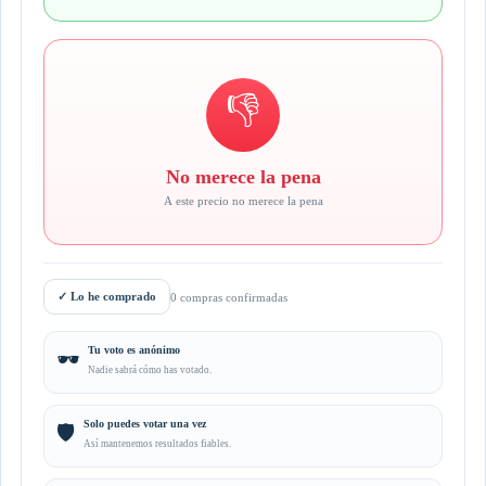
👎
No merece la pena
A este precio no merece la pena
✓
Lo he comprado
0 compras confirmadas
Tu voto es anónimo
🕶️
Nadie sabrá cómo has votado.
Solo puedes votar una vez
🛡️
Así mantenemos resultados fiables.