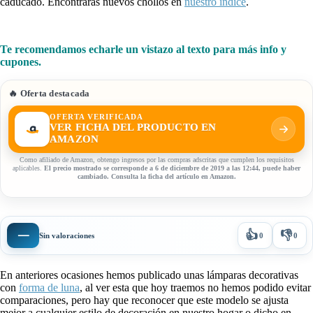
caducado. Encontrarás nuevos chollos en
nuestro índice
.
Te recomendamos echarle un vistazo al texto para más info y
cupones.
🔥 Oferta destacada
OFERTA VERIFICADA
VER FICHA DEL PRODUCTO EN
AMAZON
Como afiliado de Amazon, obtengo ingresos por las compras adscritas que cumplen los requisitos
aplicables.
El precio mostrado se corresponde a 6 de diciembre de 2019 a las 12:44, puede haber
cambiado. Consulta la ficha del artículo en Amazon.
👍
👎
—
Sin valoraciones
0
0
En anteriores ocasiones hemos publicado unas lámparas decorativas
con
forma de luna
, al ver esta que hoy traemos no hemos podido evitar
comparaciones, pero hay que reconocer que este modelo se ajusta
mejor a cualquier estilo de decoración en nuestro hogar o dicho en