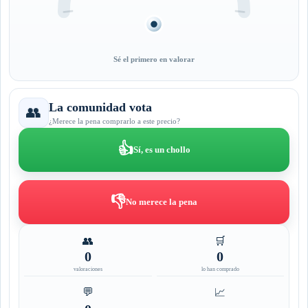
Sé el primero en valorar
La comunidad vota
👥
¿Merece la pena comprarlo a este precio?
👍
Sí, es un chollo
👎
No merece la pena
👥
🛒
0
0
valoraciones
lo han comprado
💬
📈