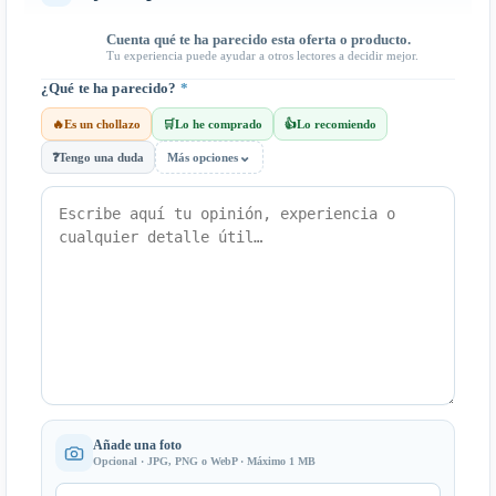
Cuenta qué te ha parecido esta oferta o producto.
Tu experiencia puede ayudar a otros lectores a decidir mejor.
¿Qué te ha parecido?
*
🔥
Es un chollazo
🛒
Lo he comprado
👍
Lo recomiendo
⌄
❓
Tengo una duda
Más opciones
Añade una foto
Opcional · JPG, PNG o WebP · Máximo 1 MB