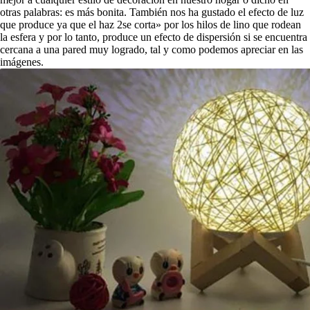
otras palabras: es más bonita. También nos ha gustado el efecto de luz
que produce ya que el haz 2se corta» por los hilos de lino que rodean
la esfera y por lo tanto, produce un efecto de dispersión si se encuentra
cercana a una pared muy logrado, tal y como podemos apreciar en las
imágenes.