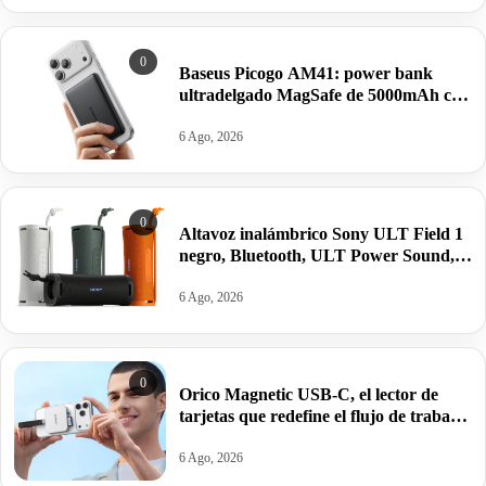
0
Baseus Picogo AM41: power bank
ultradelgado MagSafe de 5000mAh con
carga rápida y seguridad avanzada por
28,49€ antes 39,99€.
6 Ago, 2026
0
Altavoz inalámbrico Sony ULT Field 1
negro, Bluetooth, ULT Power Sound,
Ultimate Deep Bass, autonomía 12horas
por 62,04€ antes 84,55€.
6 Ago, 2026
0
Orico Magnetic USB-C, el lector de
tarjetas que redefine el flujo de trabajo
móvil por 17,99€ antes 32,99€.
6 Ago, 2026