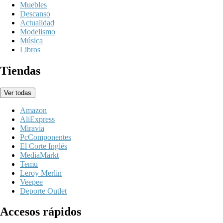
Muebles
Descanso
Actualidad
Modelismo
Música
Libros
Tiendas
Ver todas
Amazon
AliExpress
Miravia
PcComponentes
El Corte Inglés
MediaMarkt
Temu
Leroy Merlin
Veepee
Deporte Outlet
Accesos rápidos