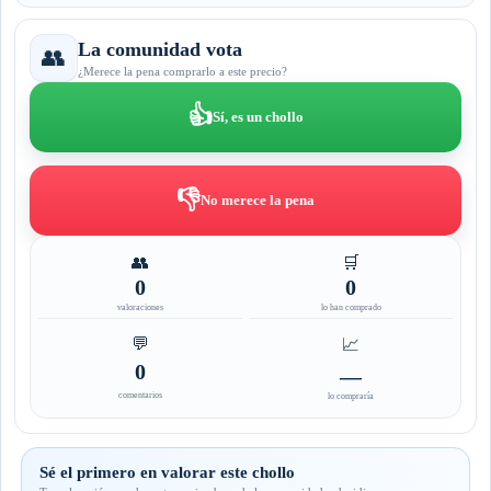
La comunidad vota
👥
¿Merece la pena comprarlo a este precio?
👍
Sí, es un chollo
👎
No merece la pena
👥
🛒
0
0
valoraciones
lo han comprado
💬
📈
0
—
comentarios
lo compraría
Sé el primero en valorar este chollo