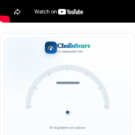
CholloScore
La comunidad vota
—
Sé el primero en valorar