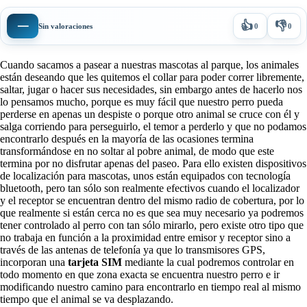
👍
👎
—
Sin valoraciones
0
0
Cuando sacamos a pasear a nuestras mascotas al parque, los animales
están deseando que les quitemos el collar para poder correr libremente,
saltar, jugar o hacer sus necesidades, sin embargo antes de hacerlo nos
lo pensamos mucho, porque es muy fácil que nuestro perro pueda
perderse en apenas un despiste o porque otro animal se cruce con él y
salga corriendo para perseguirlo, el temor a perderlo y que no podamos
encontrarlo después en la mayoría de las ocasiones termina
transformándose en no soltar al pobre animal, de modo que este
termina por no disfrutar apenas del paseo. Para ello existen dispositivos
de localización para mascotas, unos están equipados con tecnología
bluetooth, pero tan sólo son realmente efectivos cuando el localizador
y el receptor se encuentran dentro del mismo radio de cobertura, por lo
que realmente si están cerca no es que sea muy necesario ya podremos
tener controlado al perro con tan sólo mirarlo, pero existe otro tipo que
no trabaja en función a la proximidad entre emisor y receptor sino a
través de las antenas de telefonía ya que lo transmisores GPS,
incorporan una
tarjeta SIM
mediante la cual podremos controlar en
todo momento en que zona exacta se encuentra nuestro perro e ir
modificando nuestro camino para encontrarlo en tiempo real al mismo
tiempo que el animal se va desplazando.