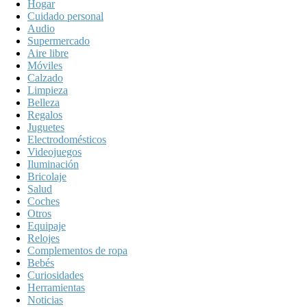
Hogar
Cuidado personal
Audio
Supermercado
Aire libre
Móviles
Calzado
Limpieza
Belleza
Regalos
Juguetes
Electrodomésticos
Videojuegos
Iluminación
Bricolaje
Salud
Coches
Otros
Equipaje
Relojes
Complementos de ropa
Bebés
Curiosidades
Herramientas
Noticias