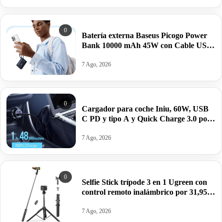
0
Batería externa Baseus Picogo Power
Bank 10000 mAh 45W con Cable USB-
C Integrado por 26,99€ antes 39,99€.
7 Ago, 2026
0
Cargador para coche Iniu, 60W, USB
C PD y tipo A y Quick Charge 3.0 por
6,34€.
7 Ago, 2026
0
Selfie Stick trípode 3 en 1 Ugreen con
control remoto inalámbrico por 31,95€
antes 57€.
7 Ago, 2026