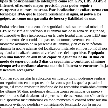
tipos de posicionamiento inteligente como son GPS, LBS, AGPS e
Internet, ofreciendo mayor precisión para poder seguir y
recuperar a nuestra mascota. Este localizador de collar cuenta con
tecnología IP66 que le aporta resistencia al agua, al polvo a los
golpes, así como una garantía de fuerza y fiabilidad de uso.
Podrá seleccionar una zona de seguridad desde su terminal móvil, el
GPS le avisará a su teléfono si el animal sale de la zona de seguridad,
el dispositivo lleva incorporada en la parte frontal unas luces LED que
en momentos de oscuridad o paseos nocturnos, veremos en todo
momento avisando de la presencia del animal, y en caso de pérdida
durante la noche además del localizador instalado en nuestro móvil nos
ayudará a localizarlo antes al ver las luces del dispositivo.
Equipado
con una batería de 400 mAh capaz de aguantar hasta 10 días en
modo de espera o hasta 3 días de seguimiento continuo, al mismo
tiempo avisa mediante alarma cuando la batería se encuentra baja
y necesita recargarse.
Con tan sólo instalar la aplicación en nuestro móvil podremos realizar
un seguimiento en tiempo real de las zonas por las que ha pasado el
perro, así como revisar un histórico de los recorridos realizados durante
los últimos 90 días, podremos delimitar zonas permitidas de paseo y
recibir una señal de alarma si el perro sale de esa zona, con sólo activar
el dispositivo mantendremos en todo momento el control sobre nuestra
mascota evitando pérdidas y consiguiendo localizarlo con la mayor