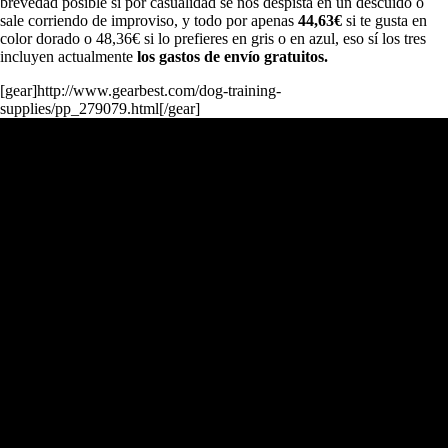
brevedad posible si por casualidad se nos despista en un descuido o
sale corriendo de improviso, y todo por apenas
44,63€
si te gusta en
color dorado o 48,36€ si lo prefieres en gris o en azul, eso sí los tres
incluyen actualmente
los gastos de envío gratuitos.
[gear]http://www.gearbest.com/dog-training-
supplies/pp_279079.html[/gear]