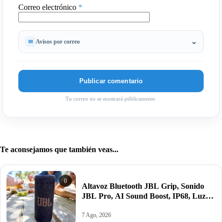
Correo electrónico
*
Avisos por correo
Tu correo no se mostrará públicamente.
Te aconsejamos que también veas...
0
Altavoz Bluetooth JBL Grip, Sonido
JBL Pro, AI Sound Boost, IP68, Luz
Ambiental, Autonomía 14 h. por 69€
antes 99,99€.
7 Ago, 2026