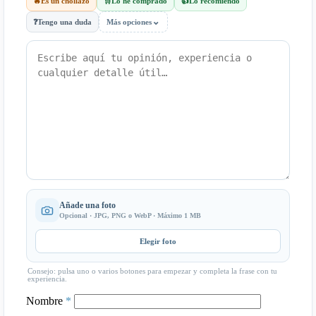
🔥
Es un chollazo
🛒
Lo he comprado
👍
Lo recomiendo
⌄
❓
Tengo una duda
Más opciones
Añade una foto
Opcional · JPG, PNG o WebP · Máximo 1 MB
Elegir foto
Consejo: pulsa uno o varios botones para empezar y completa la frase con tu
experiencia.
Nombre
*