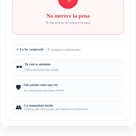
No merece la pena
A este precio no merece la pena
✓
Lo he comprado
0 compras confirmadas
Tu voto es anónimo
🕶️
Nadie sabrá cómo has votado.
Solo puedes votar una vez
🛡️
Así mantenemos resultados fiables.
👥
La comunidad decide
Cuantas más valoraciones, más fiable es el CholloScore.