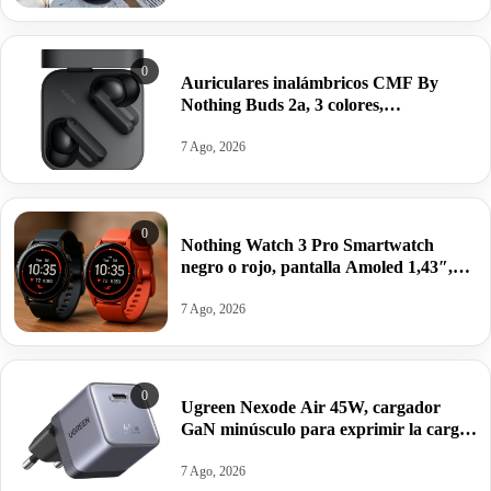
0
Auriculares inalámbricos CMF By
Nothing Buds 2a, 3 colores,
Cancelación Activa de Ruido, 35.5h.
autonomía, 4micrófonos HD por 21,61€
7 Ago, 2026
antes 39,90€.
0
Nothing Watch 3 Pro Smartwatch
negro o rojo, pantalla Amoled 1,43″,
GPS doble banda, Monitorización
corporal, autonomía 13 días por 62,52€
7 Ago, 2026
antes 99,00€.
0
Ugreen Nexode Air 45W, cargador
GaN minúsculo para exprimir la carga
rápida de tu iPhone 17 o Galaxy S26
por 22,94€.
7 Ago, 2026