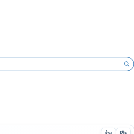
👍
👎
0
0