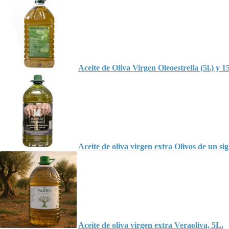
Aceite de Oliva Virgen Oleoestrella (5l.) y 15
Aceite de oliva virgen extra Olivos de un si
Aceite de oliva virgen extra Veraoliva, 5L.