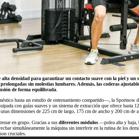
alta densidad para garantizar un contacto suave con la piel y un so
 prolongadas sin molestias lumbares. Además, las coderas ajustables
ensión de forma equilibrada
.
éstico hasta un estudio de entrenamiento compartido—, la Sportnow di
quipada con guías suaves y un sistema de extracción que ofrece hasta 
nza unas dimensiones de 225 cm de largo, 175 cm de ancho y 200 cm de a
ntrenar en grupo. Gracias a sus
diferentes módulos
—polea alta y baja, 
har simultáneamente la máquina sin interferir en la rutina de los demás.
son cruciales.