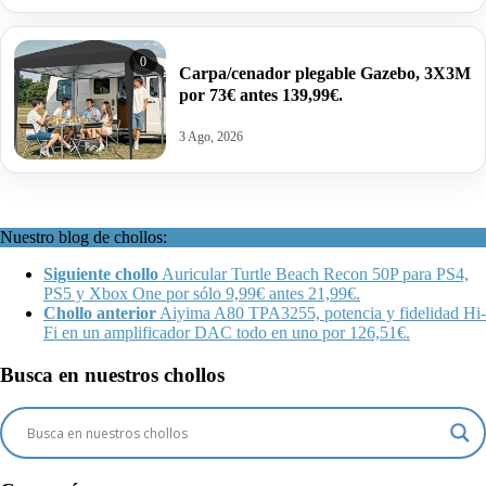
0
Carpa/cenador plegable Gazebo, 3X3M
por 73€ antes 139,99€.
3 Ago, 2026
Nuestro blog de chollos:
Siguiente chollo
Auricular Turtle Beach Recon 50P para PS4,
PS5 y Xbox One por sólo 9,99€ antes 21,99€.
Chollo anterior
Aiyima A80 TPA3255, potencia y fidelidad Hi-
Fi en un amplificador DAC todo en uno por 126,51€.
Busca en nuestros chollos