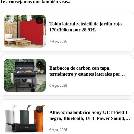
Te aconsejamos que también veas...
0
Toldo lateral retráctil de jardín rojo
170x300cm por 28,91€.
7 Ago, 2026
0
Barbacoa de carbón con tapa,
termómetro y estantes laterales por
99,09€ antes 150,64€.
6 Ago, 2026
0
Altavoz inalámbrico Sony ULT Field 1
negro, Bluetooth, ULT Power Sound,
Ultimate Deep Bass, autonomía 12horas
por 62,04€ antes 84,55€.
6 Ago, 2026