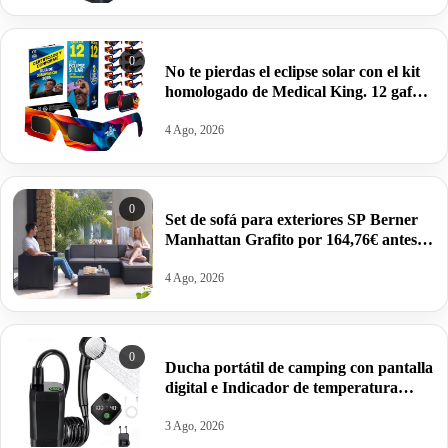
0
No te pierdas el eclipse solar con el kit
homologado de Medical King. 12 gafas
y 2 protectores para el móvil por 9,02€.
4 Ago, 2026
0
Set de sofá para exteriores SP Berner
Manhattan Grafito por 164,76€ antes
259,95€.
4 Ago, 2026
0
Ducha portátil de camping con pantalla
digital e Indicador de temperatura
(6000mAh USB-C) por 23,97€.
3 Ago, 2026