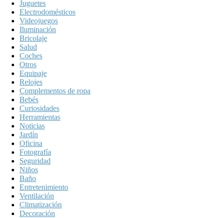
Juguetes
Electrodomésticos
Videojuegos
Iluminación
Bricolaje
Salud
Coches
Otros
Equipaje
Relojes
Complementos de ropa
Bebés
Curiosidades
Herramientas
Noticias
Jardín
Oficina
Fotografía
Seguridad
Niños
Baño
Entretenimiento
Ventilación
Climatización
Decoración