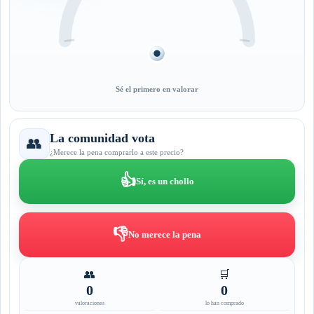
Sé el primero en valorar
La comunidad vota
👥
¿Merece la pena comprarlo a este precio?
👍
Sí, es un chollo
👎
No merece la pena
👥
🛒
0
0
valoraciones
lo han comprado