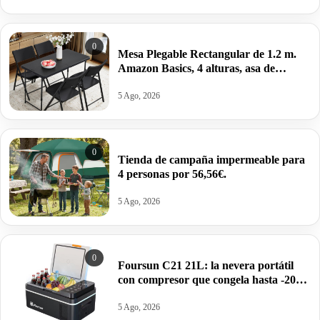
0
Mesa Plegable Rectangular de 1.2 m.
Amazon Basics, 4 alturas, asa de
Transporte,121.4 x 60.7 x 86.1 cm por
22,99€ antes 39,95€.
5 Ago, 2026
0
Tienda de campaña impermeable para
4 personas por 56,56€.
5 Ago, 2026
0
Foursun C21 21L: la nevera portátil
con compresor que congela hasta -20
°C (2026) por 113,28€.
5 Ago, 2026