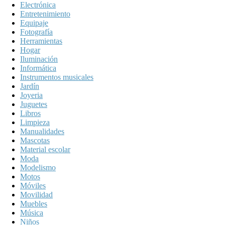
Electrónica
Entretenimiento
Equipaje
Fotografía
Herramientas
Hogar
Iluminación
Informática
Instrumentos musicales
Jardín
Joyeria
Juguetes
Libros
Limpieza
Manualidades
Mascotas
Material escolar
Moda
Modelismo
Motos
Móviles
Movilidad
Muebles
Música
Niños