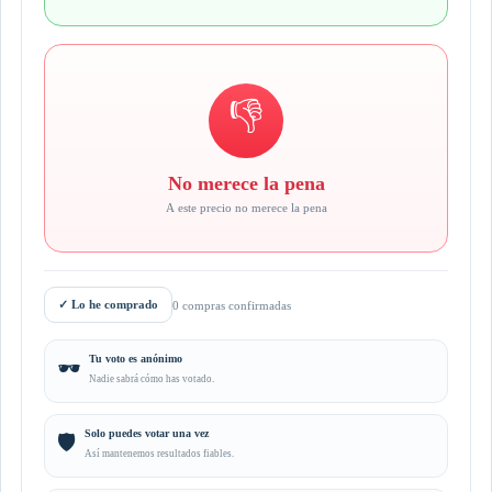
👎
No merece la pena
A este precio no merece la pena
✓
Lo he comprado
0 compras confirmadas
Tu voto es anónimo
🕶️
Nadie sabrá cómo has votado.
Solo puedes votar una vez
🛡️
Así mantenemos resultados fiables.