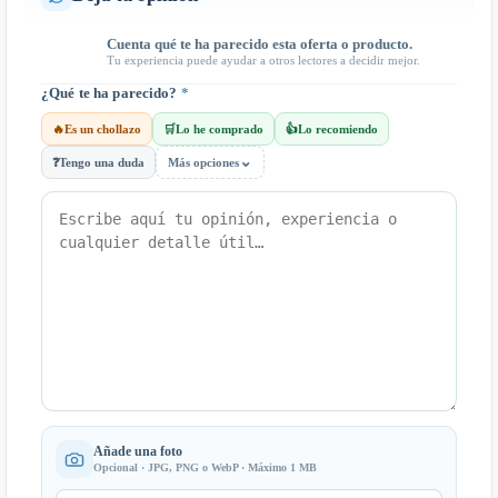
Cuenta qué te ha parecido esta oferta o producto.
Tu experiencia puede ayudar a otros lectores a decidir mejor.
¿Qué te ha parecido?
*
🔥
Es un chollazo
🛒
Lo he comprado
👍
Lo recomiendo
⌄
❓
Tengo una duda
Más opciones
Añade una foto
Opcional · JPG, PNG o WebP · Máximo 1 MB