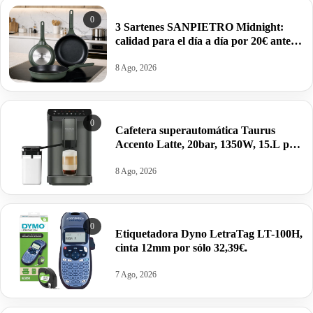
0
3 Sartenes SANPIETRO Midnight:
calidad para el día a día por 20€ antes
39,99€.
8 Ago, 2026
0
Cafetera superautomática Taurus
Accento Latte, 20bar, 1350W, 15.L por
260,72€ antes 329€.
8 Ago, 2026
0
Etiquetadora Dyno LetraTag LT-100H,
cinta 12mm por sólo 32,39€.
7 Ago, 2026