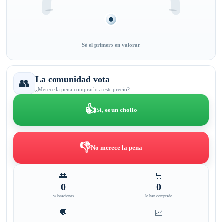
Sé el primero en valorar
La comunidad vota
👥
¿Merece la pena comprarlo a este precio?
👍
Sí, es un chollo
👎
No merece la pena
👥
🛒
0
0
valoraciones
lo han comprado
💬
📈