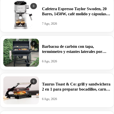
0
Cafetera Espresso Taylor Swoden, 20
Bares, 1450W, café molido y cápsulas
por 76,28€.
7 Ago, 2026
0
Barbacoa de carbón con tapa,
termómetro y estantes laterales por
99,09€ antes 150,64€.
6 Ago, 2026
0
Taurus Toast & Co: grill y sandwichera
2 en 1 para preparar bocadillos, carnes
y verduras por 32€.
6 Ago, 2026