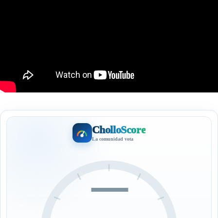
CholloScore
La comunidad vota
—