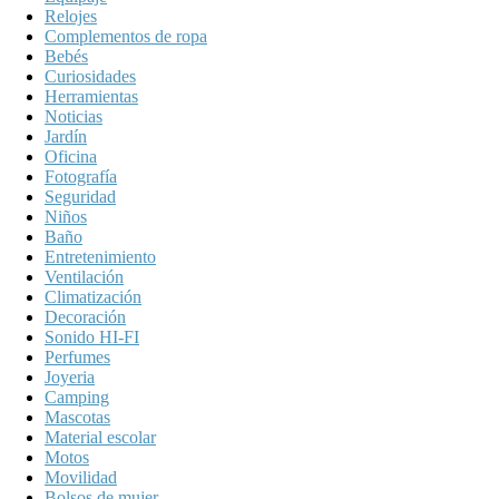
Relojes
Complementos de ropa
Bebés
Curiosidades
Herramientas
Noticias
Jardín
Oficina
Fotografía
Seguridad
Niños
Baño
Entretenimiento
Ventilación
Climatización
Decoración
Sonido HI-FI
Perfumes
Joyeria
Camping
Mascotas
Material escolar
Motos
Movilidad
Bolsos de mujer