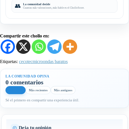
👥
La comunidad decide
Cuantas más valoraciones, más fiable es el CholloScore.
Compartir este chollo en:
Etiquetas:
cecotec
microondas baratos
LA COMUNIDAD OPINA
0 comentarios
Más útiles
Más recientes
Más antiguos
Sé el primero en compartir una experiencia útil.
Deja tu opinión