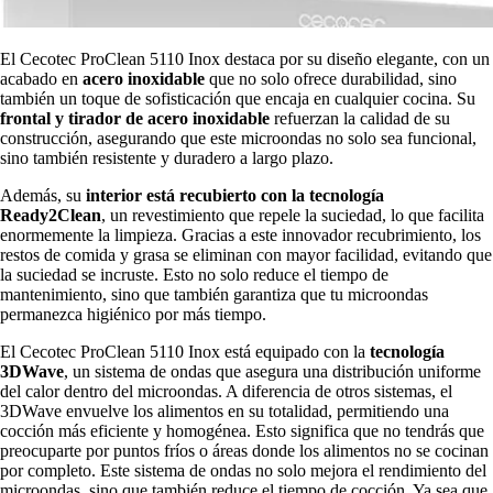
El Cecotec ProClean 5110 Inox destaca por su diseño elegante, con un
acabado en
acero inoxidable
que no solo ofrece durabilidad, sino
también un toque de sofisticación que encaja en cualquier cocina. Su
frontal y tirador de acero inoxidable
refuerzan la calidad de su
construcción, asegurando que este microondas no solo sea funcional,
sino también resistente y duradero a largo plazo.
Además, su
interior está recubierto con la tecnología
Ready2Clean
, un revestimiento que repele la suciedad, lo que facilita
enormemente la limpieza. Gracias a este innovador recubrimiento, los
restos de comida y grasa se eliminan con mayor facilidad, evitando que
la suciedad se incruste. Esto no solo reduce el tiempo de
mantenimiento, sino que también garantiza que tu microondas
permanezca higiénico por más tiempo.
El Cecotec ProClean 5110 Inox está equipado con la
tecnología
3DWave
, un sistema de ondas que asegura una distribución uniforme
del calor dentro del microondas. A diferencia de otros sistemas, el
3DWave envuelve los alimentos en su totalidad, permitiendo una
cocción más eficiente y homogénea. Esto significa que no tendrás que
preocuparte por puntos fríos o áreas donde los alimentos no se cocinan
por completo. Este sistema de ondas no solo mejora el rendimiento del
microondas, sino que también reduce el tiempo de cocción. Ya sea que