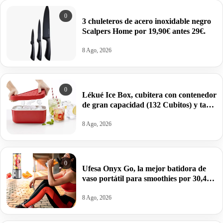
0
3 chuleteros de acero inoxidable negro
Scalpers Home por 19,90€ antes 29€.
8 Ago, 2026
0
Lékué Ice Box, cubitera con contenedor
de gran capacidad (132 Cubitos) y tapa
de silicona por 19,16€.
8 Ago, 2026
0
Ufesa Onyx Go, la mejor batidora de
vaso portátil para smoothies por 30,41€
antes 44,99€.
8 Ago, 2026