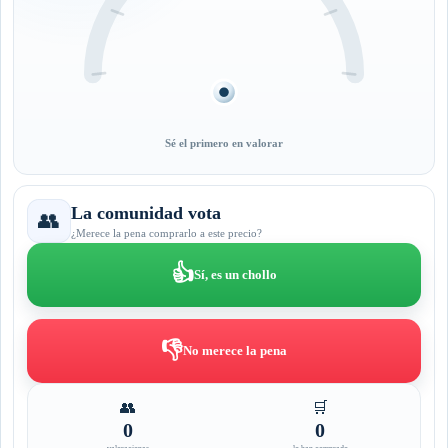
Sé el primero en valorar
La comunidad vota
👥
¿Merece la pena comprarlo a este precio?
👍
Sí, es un chollo
👎
No merece la pena
👥
🛒
0
0