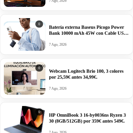
7 Ago, 2026
0
Batería externa Baseus Picogo Power
Bank 10000 mAh 45W con Cable USB-
C Integrado por 26,99€ antes 39,99€.
7 Ago, 2026
0
Webcam Logitech Brio 100, 3 colores
por 25,59€ antes 34,99€.
7 Ago, 2026
0
HP OmniBook 3 16-by0036ns Ryzen 3
30 (8GB/512GB) por 359€ antes 549€.
7 Ago, 2026