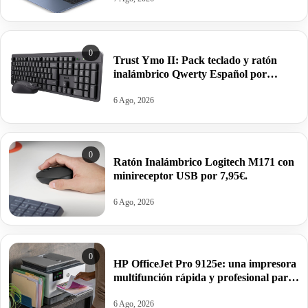
0
Trust Ymo II: Pack teclado y ratón
inalámbrico Qwerty Español por
19,89€.
6 Ago, 2026
0
Ratón Inalámbrico Logitech M171 con
minireceptor USB por 7,95€.
6 Ago, 2026
0
HP OfficeJet Pro 9125e: una impresora
multifunción rápida y profesional para
casa y oficina por 109,90€.
6 Ago, 2026