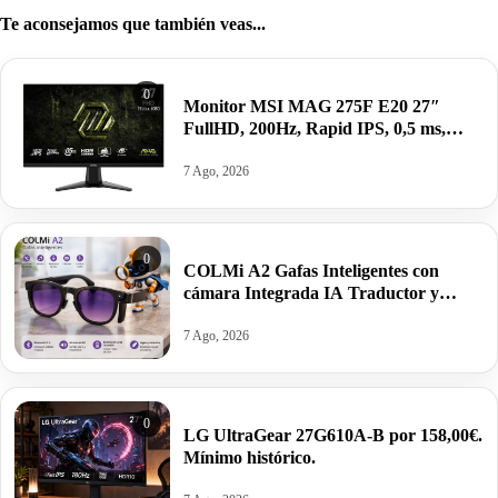
Te aconsejamos que también veas...
0
Monitor MSI MAG 275F E20 27″
FullHD, 200Hz, Rapid IPS, 0,5 ms,
HDR VESA por 99,00€ antes 155,38€
7 Ago, 2026
0
COLMi A2 Gafas Inteligentes con
cámara Integrada IA Traductor y
altavoces por 59,99€. Mínimo histórico.
7 Ago, 2026
0
LG UltraGear 27G610A-B por 158,00€.
Mínimo histórico.