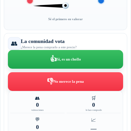
Sé el primero en valorar
La comunidad vota
👥
¿Merece la pena comprarlo a este precio?
👍
Sí, es un chollo
👎
No merece la pena
👥
🛒
0
0
valoraciones
lo han comprado
💬
📈
0
—