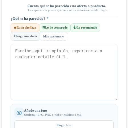
Cuenta qué te ha parecido esta oferta o producto.
Tu experiencia puede ayudar a otros lectores a decidir mejor.
¿Qué te ha parecido?
*
🔥
Es un chollazo
🛒
Lo he comprado
👍
Lo recomiendo
⌄
❓
Tengo una duda
Más opciones
Añade una foto
Opcional · JPG, PNG o WebP · Máximo 1 MB
Elegir foto