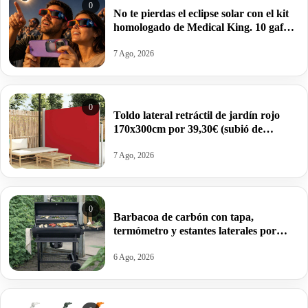
0
No te pierdas el eclipse solar con el kit
homologado de Medical King. 10 gafas
(sirven para proteger el móvil) por
10,99€.
7 Ago, 2026
0
Toldo lateral retráctil de jardín rojo
170x300cm por 39,30€ (subió de
precio).
7 Ago, 2026
0
Barbacoa de carbón con tapa,
termómetro y estantes laterales por
99,09€ antes 150,64€.
6 Ago, 2026