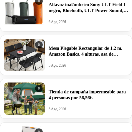
0
Altavoz inalámbrico Sony ULT Field 1
negro, Bluetooth, ULT Power Sound,
Ultimate Deep Bass, autonomía 12horas
por 62,04€ antes 84,55€.
6 Ago, 2026
0
Mesa Plegable Rectangular de 1.2 m.
Amazon Basics, 4 alturas, asa de
Transporte,121.4 x 60.7 x 86.1 cm por
22,99€ antes 39,95€.
5 Ago, 2026
0
Tienda de campaña impermeable para
4 personas por 56,56€.
5 Ago, 2026