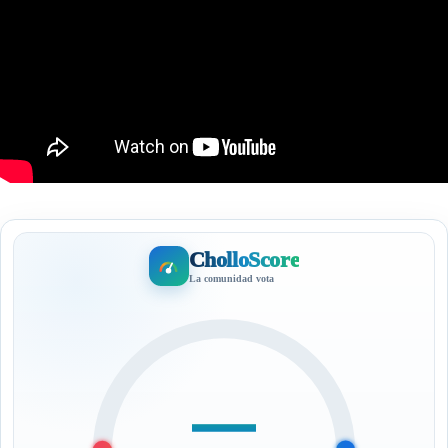
CholloScore
La comunidad vota
—