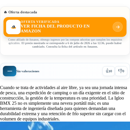
🔥 Oferta destacada
OFERTA VERIFICADA
VER FICHA DEL PRODUCTO EN
AMAZON
Como afiliado de Amazon, obtengo ingresos por las compras adscritas que cumplen los requisitos
aplicables.
El precio mostrado se corresponde a 6 de julio de 2026 a las 12:36, puede haber
cambiado. Consulta la ficha del artículo en Amazon.
👍
👎
—
Sin valoraciones
0
0
Cuando se trata de actividades al aire libre, ya sea una jornada intensa
de pesca, una expedición de camping o un día exigente en el sitio de
construcción, la gestión de la temperatura es una prioridad. La Igloo
BMX 25 no es simplemente una nevera portátil más; es una
herramienta de ingeniería diseñada para quienes demandan una
durabilidad extrema y una retención de frío superior sin cargar con el
volumen de equipos industriales.