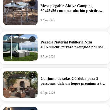
0
Mesa plegable Aktive Camping
60x45x56 cm: una solución práctica
para llevar tus comidas y escapadas al
aire libre por 18,64€.
9 Ago, 2026
0
Pérgola Naterial Palillería Niza
400x300cm: terraza protegida por solo
266,20€ antes 840€.
9 Ago, 2026
0
Conjunto de sofás Córdoba para 5
personas: dale un toque premium a tu
terraza o jardín por 899€ antes 1039€.
9 Ago, 2026