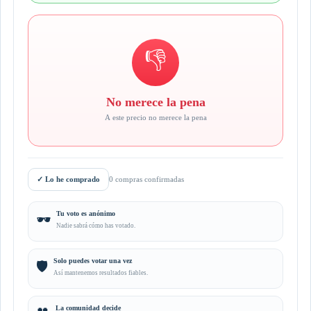
👎
No merece la pena
A este precio no merece la pena
✓
Lo he comprado
0 compras confirmadas
Tu voto es anónimo
🕶️
Nadie sabrá cómo has votado.
Solo puedes votar una vez
🛡️
Así mantenemos resultados fiables.
La comunidad decide