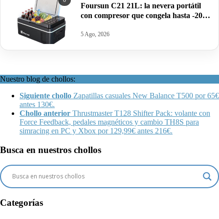
0
Foursun C21 21L: la nevera portátil
con compresor que congela hasta -20
°C (2026) por 113,28€.
5 Ago, 2026
Nuestro blog de chollos:
Siguiente chollo
Zapatillas casuales New Balance T500 por 65€
antes 130€.
Chollo anterior
Thrustmaster T128 Shifter Pack: volante con
Force Feedback, pedales magnéticos y cambio TH8S para
simracing en PC y Xbox por 129,99€ antes 216€.
Busca en nuestros chollos
Categorías