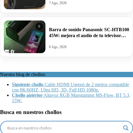
7 Ago, 2026
0
Barra de sonido Panasonic SC-HTB100
45W: mejora el audio de tu televisor
con un sonido más potente por 42,79€
antes 69€
6 Ago, 2026
Nuestro blog de chollos:
Siguiente chollo
Cable HDMI Ugreen de 2 metros compatible
con 8K/60HZ, Ultra HD, 3D, Full HD 1080p.
Chollo anterior
Altavoz RGB Marsgaming MS-Flow, BT 5.3,
15W.
Busca en nuestros chollos