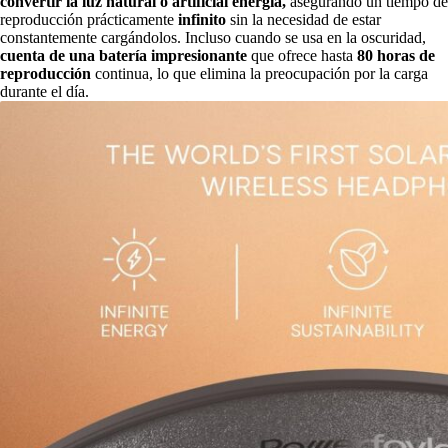
convertir la luz natural o artificial energía,
asegurando un tiempo de
reproducción prácticamente
infinito
sin la necesidad de estar
constantemente cargándolos. Incluso cuando se usa en la oscuridad,
cuenta de una batería impresionante
que ofrece hasta
80 horas de
reproducción
continua, lo que elimina la preocupación por la carga
durante el día.