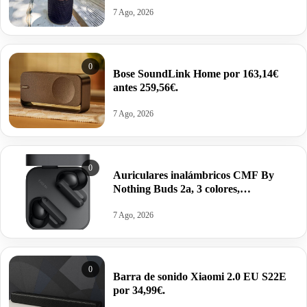
antes 99,99€.
7 Ago, 2026
0
Bose SoundLink Home por 163,14€
antes 259,56€.
7 Ago, 2026
0
Auriculares inalámbricos CMF By
Nothing Buds 2a, 3 colores,
Cancelación Activa de Ruido, 35.5h.
autonomía, 4micrófonos HD por 21,61€
7 Ago, 2026
antes 39,90€.
0
Barra de sonido Xiaomi 2.0 EU S22E
por 34,99€.