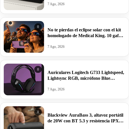
7 Ago, 2026
0
No te pierdas el eclipse solar con el kit
homologado de Medical King. 10 gafas
(sirven para proteger el móvil) por
10,99€.
7 Ago, 2026
0
Auriculares Logitech G733 Lightspeed,
Lightsync RGB, micrófono Blue
VO!CE, diadema con suspensión por
65,90€ antes 89,99€.
7 Ago, 2026
0
Blackview AuraBass 3, altavoz portátil
de 20W con BT 5.3 y resistencia IPX7
por 24,99€ antes 35€.