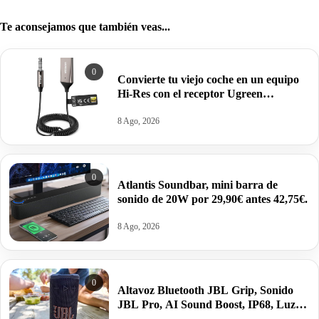
Te aconsejamos que también veas...
0
Convierte tu viejo coche en un equipo
Hi-Res con el receptor Ugreen
Bluetooth 6.0 LDAC por 16,49€ antes
21,99€.
8 Ago, 2026
0
Atlantis Soundbar, mini barra de
sonido de 20W por 29,90€ antes 42,75€.
8 Ago, 2026
0
Altavoz Bluetooth JBL Grip, Sonido
JBL Pro, AI Sound Boost, IP68, Luz
Ambiental, Autonomía 14 h. por 69€