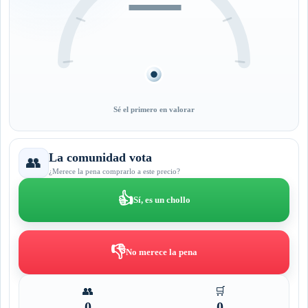
—
Sé el primero en valorar
La comunidad vota
👥
¿Merece la pena comprarlo a este precio?
👍
Sí, es un chollo
👎
No merece la pena
👥
🛒
0
0