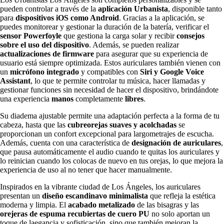
pueden controlar a través de la
aplicación Urbanista
, disponible tanto
para
dispositivos iOS como Android
. Gracias a la aplicación, se
puedes monitorear y gestionar la duración de la batería, verificar el
sensor Powerfoyle
que gestiona la carga solar y recibir
consejos
sobre el uso del dispositivo
. Además, se pueden realizar
actualizaciones de firmware
para asegurar que su experiencia de
usuario está siempre optimizada. Estos auriculares también vienen con
un
micrófono integrado
y compatibles con
Siri y Google Voice
Assistant
, lo que te permite controlar tu música, hacer llamadas y
gestionar funciones sin necesidad de hacer el dispositivo, brindándote
una experiencia
manos
completamente
libres
.
Su diadema ajustable permite una adaptación perfecta a la forma de tu
cabeza, hasta que las
cubreorejas suaves y acolchadas
se
proporcionan un confort excepcional para largometrajes de escucha.
Además, cuenta con una característica de
designación de auriculares
,
que pausa automáticamente el audio cuando te quitas los auriculares y
lo reinician cuando los colocas de nuevo en tus orejas, lo que mejora la
experiencia de uso al no tener que hacer manualmente.
Inspirados en la vibrante ciudad de Los Ángeles, los auriculares
presentan un
diseño escandinavo minimalista
que refleja la estética
moderna y limpia. El
acabado metalizado
de las bisagras y las
orejeras de espuma recubiertas de cuero PU
no solo aportan un
toque de laegancia y sofisticación, sino que también mejoran la