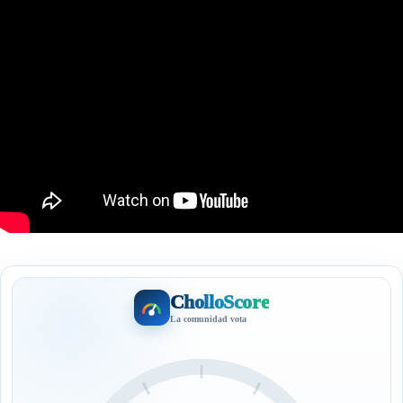
CholloScore
La comunidad vota