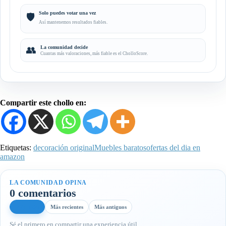
Solo puedes votar una vez
🛡️
Así mantenemos resultados fiables.
👥
La comunidad decide
Cuantas más valoraciones, más fiable es el CholloScore.
Compartir este chollo en:
Etiquetas:
decoración original
Muebles baratos
ofertas del dia en
amazon
LA COMUNIDAD OPINA
0 comentarios
Más útiles
Más recientes
Más antiguos
Sé el primero en compartir una experiencia útil.