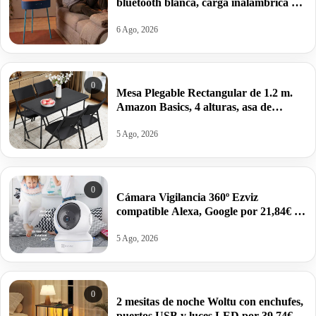
bluetooth blanca, carga inalámbrica y
batería integrada por 17,01€.
6 Ago, 2026
0
Mesa Plegable Rectangular de 1.2 m.
Amazon Basics, 4 alturas, asa de
Transporte,121.4 x 60.7 x 86.1 cm por
22,99€ antes 39,95€.
5 Ago, 2026
0
Cámara Vigilancia 360º Ezviz
compatible Alexa, Google por 21,84€ y
modelo 2K por 27,99€.
5 Ago, 2026
0
2 mesitas de noche Woltu con enchufes,
puertos USB y luces LED por 39,74€.