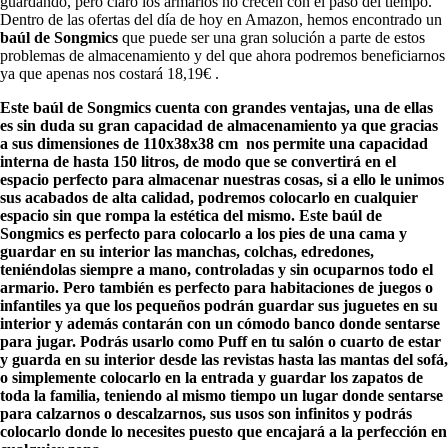
guardando, pero claro los armarios no crecen con el paso del tiempo.
Dentro de las ofertas del día de hoy en Amazon, hemos encontrado un
baúl de Songmics
que puede ser una gran solución a parte de estos
problemas de almacenamiento y del que ahora podremos beneficiarnos
ya que apenas nos costará 18,19€ .
Este baúl de Songmics cuenta con grandes ventajas, una de ellas
es sin duda su gran capacidad de almacenamiento ya que gracias
a sus dimensiones de 110x38x38 cm nos permite una capacidad
interna de hasta 150 litros, de modo que se convertirá en el
espacio perfecto para almacenar nuestras cosas, si a ello le unimos
sus acabados de alta calidad, podremos colocarlo en cualquier
espacio sin que rompa la estética del mismo. Este baúl de
Songmics es perfecto para colocarlo a los pies de una cama y
guardar en su interior las manchas, colchas, edredones,
teniéndolas siempre a mano, controladas y sin ocuparnos todo el
armario. Pero también es perfecto para habitaciones de juegos o
infantiles ya que los pequeños podrán guardar sus juguetes en su
interior y además contarán con un cómodo banco donde sentarse
para jugar. Podrás usarlo como Puff en tu salón o cuarto de estar
y guarda en su interior desde las revistas hasta las mantas del sofá,
o simplemente colocarlo en la entrada y guardar los zapatos de
toda la familia, teniendo al mismo tiempo un lugar donde sentarse
para calzarnos o descalzarnos, sus usos son infinitos y podrás
colocarlo donde lo necesites puesto que encajará a la perfección en