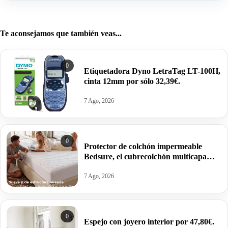
Te aconsejamos que también veas...
0
Etiquetadora Dyno LetraTag LT-100H,
cinta 12mm por sólo 32,39€.
7 Ago, 2026
0
Protector de colchón impermeable
Bedsure, el cubrecolchón multicapa
acolchado que salvará tu cama por
21,65€.
7 Ago, 2026
0
Espejo con joyero interior por 47,80€.