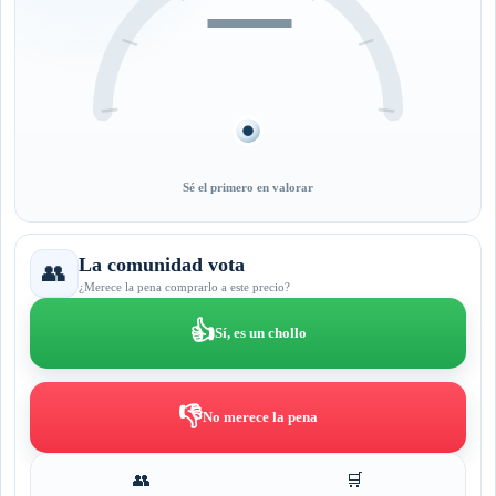
—
Sé el primero en valorar
La comunidad vota
👥
¿Merece la pena comprarlo a este precio?
👍
Sí, es un chollo
👎
No merece la pena
👥
🛒