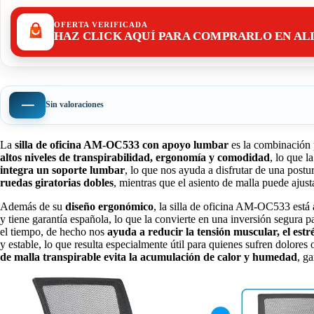
OFERTA VERIFICADA
HAZ CLICK AQUÍ PARA COMPRARLO EN AL
—
Sin valoraciones
La
silla de oficina AM-OC533
con apoyo lumbar
es la combinación p
altos niveles de transpirabilidad, ergonomía y comodidad
, lo que l
integra un soporte lumbar
, lo que nos ayuda a disfrutar de una post
ruedas giratorias dobles
, mientras que el asiento de malla puede ajust
Además de su
diseño ergonómico
, la silla de oficina AM-OC533 está
y tiene garantía española, lo que la convierte en una inversión segura p
el tiempo, de hecho nos
ayuda a reducir la tensión muscular, el estré
y estable, lo que resulta especialmente útil para quienes sufren dolores
de malla transpirable evita la acumulación de calor y humedad
, g