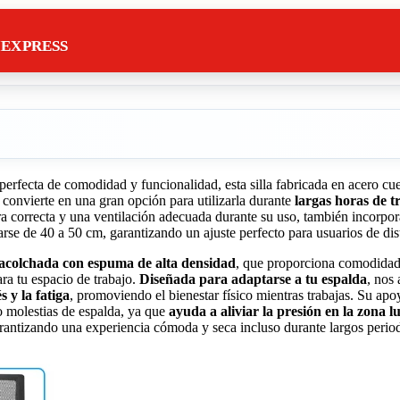
IEXPRESS
erfecta de comodidad y funcionalidad, esta silla fabricada en acero cu
a convierte en una gran opción para utilizarla durante
largas horas de t
ura correcta y una ventilación adecuada durante su uso, también incorpo
arse de 40 a 50 cm, garantizando un ajuste perfecto para usuarios de dist
acolchada con espuma de alta densidad
, que proporciona comodidad 
ara tu espacio de trabajo.
Diseñada para adaptarse a tu espalda
, nos
s y la fatiga
, promoviendo el bienestar físico mientras trabajas. Su ap
 o molestias de espalda, ya que
ayuda a aliviar la presión en la zona 
arantizando una experiencia cómoda y seca incluso durante largos period