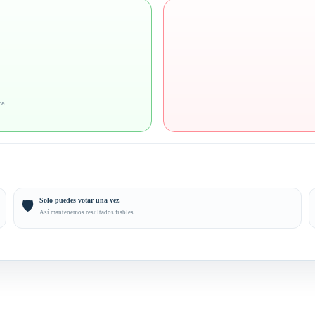
ra
Solo puedes votar una vez
🛡️
Así mantenemos resultados fiables.