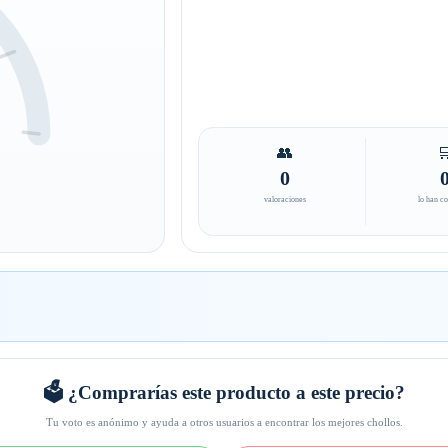
👥

0
valoraciones
lo han c
🗳️ ¿Comprarías este producto a este precio?
Tu voto es anónimo y ayuda a otros usuarios a encontrar los mejores chollos.