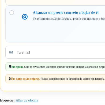
Alcanzar un precio concreto o bajar de él
◎
Te avisaremos cuando llegue al precio que indiques o ba
✉
Tu
email
🛡️
Sin spam.
Solo te enviaremos un correo cuando el precio cumpla la condición elegid
🔒
Tus datos están seguros.
Nunca compartiremos tu dirección de correo con terceros.
Etiquetas:
sillas de oficina