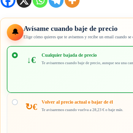
Avísame cuando baje de precio
🔔
Elige cómo quieres que te avisemos y recibe un email cuando se 
Elige
cuándo
Cualquier bajada de precio
↓€
quieres
Te avisaremos cuando baje de precio, aunque sea una ca
recibir
el
aviso
Volver al precio actual o bajar de él
↻€
Te avisaremos cuando vuelva a 28,23 € o baje más.