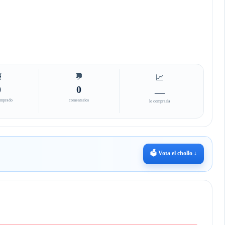

💬
📈
0
0
—
omprado
comentarios
lo compraría
🗳️ Vota el chollo ↓