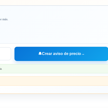
je más.
🔔
Crear aviso de precio
→
a.