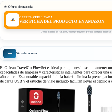
🔥 Oferta destacada
OFERTA VERIFICADA
VER FICHA DEL PRODUCTO EN AMAZON
Como afiliado de Amazon, obtengo ingresos por las compras adscritas 
—
Sin valoraciones
El Oclean TravelGo FlowSet es ideal para quienes buscan mantener una 
capacidades de limpieza y características inteligentes para ofrecer una
año entero. Esta notable capacidad de la batería elimina la preocupació
de carga USB y el estuche de viaje incluido facilitan llevar el cepillo 