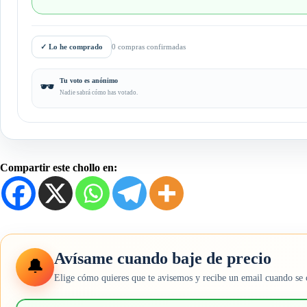
✓
Lo he comprado
0 compras confirmadas
Tu voto es anónimo
🕶️
Nadie sabrá cómo has votado.
Compartir este chollo en:
Avísame cuando baje de precio
🔔
Elige cómo quieres que te avisemos y recibe un email cuando se 
Elige