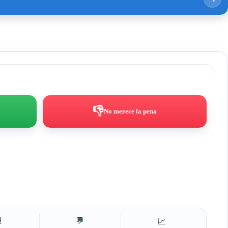
👎
No merece la pena

💬
📈