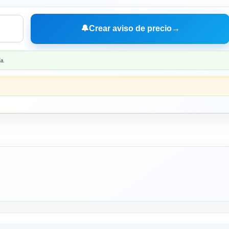
🔔
Crear aviso de precio
→
a.