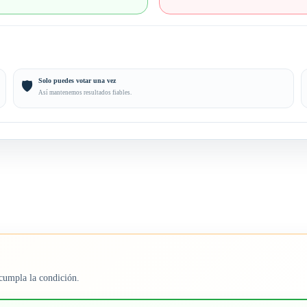
Solo puedes votar una vez
🛡️
Así mantenemos resultados fiables.
cumpla la condición.