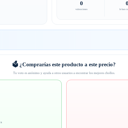
0
valoraciones
lo han c
🗳️ ¿Comprarías este producto a este precio?
Tu voto es anónimo y ayuda a otros usuarios a encontrar los mejores chollos.
ra