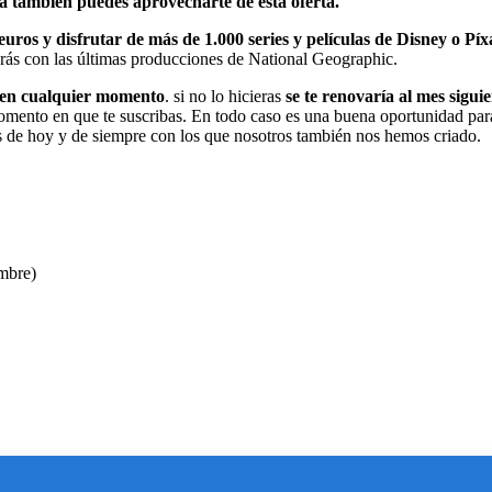
va también puedes aprovecharte de esta oferta.
euros y disfrutar de más de 1.000 series y películas de Disney o Pí
ás con las últimas producciones de National Geographic.
 en cualquier momento
. si no lo hicieras
se te renovaría al mes sigui
omento en que te suscribas. En todo caso es una buena oportunidad para
cos de hoy y de siempre con los que nosotros también nos hemos criado.
mbre)