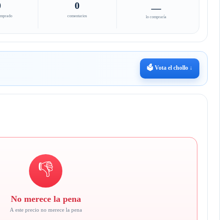
0
0
—
omprado
comentarios
lo compraría
🗳️ Vota el chollo ↓
👎
No merece la pena
A este precio no merece la pena