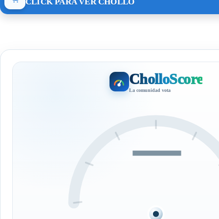
CLICK PARA VER CHOLLO
CholloScore
La comunidad vota
—