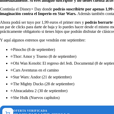
inmediatamente. Si eres antiguo suscriptor y no tienes cuenta acti
Continúa el Disney+ Day donde
podrás suscribirte por apenas 1,99 
imaginación contra el Imperio en Star Wars.
Además también contar
Ahora podrá ser tuyo por 1,99 euros el primer mes y
podrás borrarte
un par de clicks para darte de baja y lo puedes hacer desde el mismo m
prácticamente obligatorio si tienes hijos que podrán disfrutar de clási
Y aquí algunos estrenos que vendrán este septiembre:
⭐Pinocho (8 de septiembre)
⭐Thor: Amor y Trueno (8 de septiembre)
⭐Obi Wan Kenobi: El regreso del Jedi. Documental (8 de septie
⭐Cars Aventuras en el camino
⭐Star Wars: Andor (21 de septiembre)
⭐The Mighty Ducks (28 de septiembre)
⭐Abracadabra 2 (30 de septiembre)
⭐She Hulk (Nuevos capítulos)
OFERTA VERIFICADA