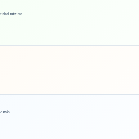
ntidad mínima.
je más.