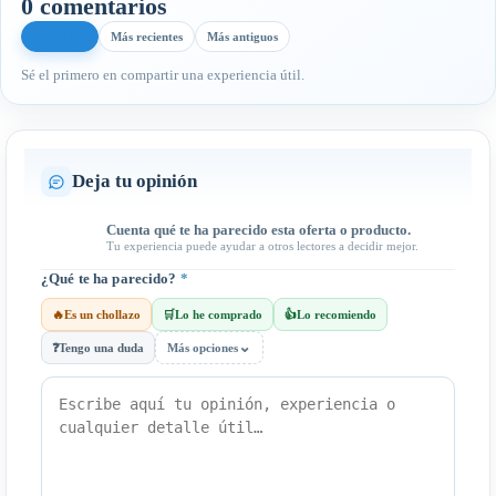
0 comentarios
Más útiles
Más recientes
Más antiguos
Sé el primero en compartir una experiencia útil.
Deja tu opinión
Cuenta qué te ha parecido esta oferta o producto.
Tu experiencia puede ayudar a otros lectores a decidir mejor.
¿Qué te ha parecido?
*
🔥
Es un chollazo
🛒
Lo he comprado
👍
Lo recomiendo
⌄
❓
Tengo una duda
Más opciones