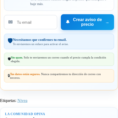
baje más.
Crear aviso de
✉
🔔
→
Tu
precio
email
Necesitamos que confirmes tu email.
🛡️
Te enviaremos un enlace para activar el aviso.
Sin spam.
Solo te enviaremos un correo cuando el precio cumpla la condición
🛡️
elegida.
Tus datos están seguros.
Nunca compartiremos tu dirección de correo con
🔒
terceros.
Etiquetas:
Nivea
LA COMUNIDAD OPINA