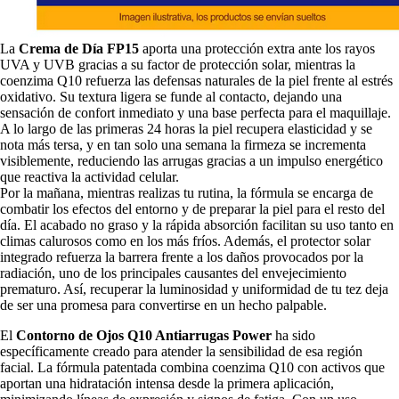
La
Crema de Día FP15
aporta una protección extra ante los rayos
UVA y UVB gracias a su factor de protección solar, mientras la
coenzima Q10 refuerza las defensas naturales de la piel frente al estrés
oxidativo. Su textura ligera se funde al contacto, dejando una
sensación de confort inmediato y una base perfecta para el maquillaje.
A lo largo de las primeras 24 horas la piel recupera elasticidad y se
nota más tersa, y en tan solo una semana la firmeza se incrementa
visiblemente, reduciendo las arrugas gracias a un impulso energético
que reactiva la actividad celular.
Por la mañana, mientras realizas tu rutina, la fórmula se encarga de
combatir los efectos del entorno y de preparar la piel para el resto del
día. El acabado no graso y la rápida absorción facilitan su uso tanto en
climas calurosos como en los más fríos. Además, el protector solar
integrado refuerza la barrera frente a los daños provocados por la
radiación, uno de los principales causantes del envejecimiento
prematuro. Así, recuperar la luminosidad y uniformidad de tu tez deja
de ser una promesa para convertirse en un hecho palpable.
El
Contorno de Ojos Q10 Antiarrugas Power
ha sido
específicamente creado para atender la sensibilidad de esa región
facial. La fórmula patentada combina coenzima Q10 con activos que
aportan una hidratación intensa desde la primera aplicación,