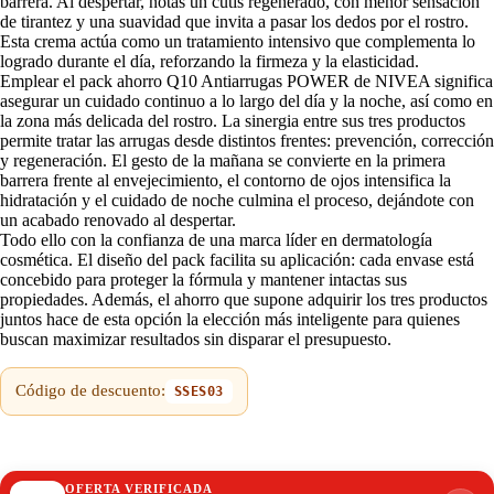
barrera. Al despertar, notas un cutis regenerado, con menor sensación
de tirantez y una suavidad que invita a pasar los dedos por el rostro.
Esta crema actúa como un tratamiento intensivo que complementa lo
logrado durante el día, reforzando la firmeza y la elasticidad.
Emplear el pack ahorro Q10 Antiarrugas POWER de NIVEA significa
asegurar un cuidado continuo a lo largo del día y la noche, así como en
la zona más delicada del rostro. La sinergia entre sus tres productos
permite tratar las arrugas desde distintos frentes: prevención, corrección
y regeneración. El gesto de la mañana se convierte en la primera
barrera frente al envejecimiento, el contorno de ojos intensifica la
hidratación y el cuidado de noche culmina el proceso, dejándote con
un acabado renovado al despertar.
Todo ello con la confianza de una marca líder en dermatología
cosmética. El diseño del pack facilita su aplicación: cada envase está
concebido para proteger la fórmula y mantener intactas sus
propiedades. Además, el ahorro que supone adquirir los tres productos
juntos hace de esta opción la elección más inteligente para quienes
buscan maximizar resultados sin disparar el presupuesto.
Código de descuento:
SSES03
OFERTA VERIFICADA