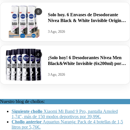
0
Solo hoy. 6 Envases de Desodorante
Nivea Black & White Invisible Original
(6x200ml) por sólo 12,90€.
3 Ago, 2026
0
¡Solo hoy! 6 Desodorantes Nivea Men
Black&White Invisible (6x200ml) por
sólo 12,90€.
3 Ago, 2026
Nuestro blog de chollos:
Siguiente chollo
Xiaomi Mi Band 9 Pro, pantalla Amoled
1,74″, más de 150 modos deportivos por 39,99€.
Chollo anterior
Aquarius Naranja: Pack de 4 botellas de 1,5
litros por 5,76€.