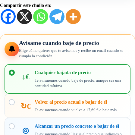
Compartir este chollo en:
Avísame cuando baje de precio
🔔
Elige cómo quieres que te avisemos y recibe un email cuando se
cumpla la condición.
Elige
cuándo
Cualquier bajada de precio
↓€
quieres
Te avisaremos cuando baje de precio, aunque sea una
recibir
cantidad mínima.
el
aviso
Volver al precio actual o bajar de él
↻€
Te avisaremos cuando vuelva a 17,69 € o baje más.
Alcanzar un precio concreto o bajar de él
◎
Te avisaremos cuando llegue al precio que indiques o