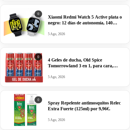
0
Xiaomi Redmi Watch 5 Active plata o
negro: 12 días de autonomía, 140
modos por 29,49€.
5 Ago, 2026
0
4 Geles de ducha, Old Spice
Tomorrowland 3 en 1, para cara,
cuerpo y cabello por 8,54€ antes 12,55€.
5 Ago, 2026
0
Spray Repelente antimosquitos Relec
Extra Fuerte (125ml) por 9,96€.
5 Ago, 2026