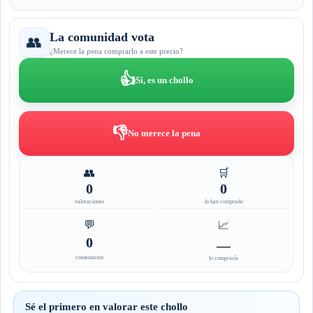
La comunidad vota
👥
¿Merece la pena comprarlo a este precio?
👍
Sí, es un chollo
👎
No merece la pena
👥
🛒
0
0
valoraciones
lo han comprado
💬
📈
0
—
comentarios
lo compraría
Sé el primero en valorar este chollo