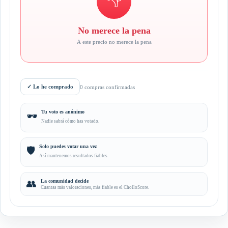
No merece la pena
A este precio no merece la pena
✓
Lo he comprado
0 compras confirmadas
Tu voto es anónimo
🕶️
Nadie sabrá cómo has votado.
Solo puedes votar una vez
🛡️
Así mantenemos resultados fiables.
👥
La comunidad decide
Cuantas más valoraciones, más fiable es el CholloScore.