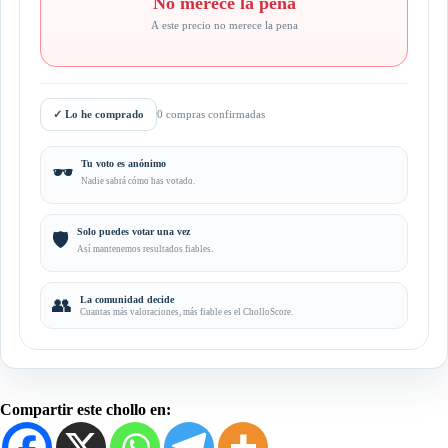
No merece la pena
A este precio no merece la pena
✓
Lo he comprado
0 compras confirmadas
Tu voto es anónimo
🕶️
Nadie sabrá cómo has votado.
Solo puedes votar una vez
🛡️
Así mantenemos resultados fiables.
👥
La comunidad decide
Cuantas más valoraciones, más fiable es el CholloScore.
Compartir este chollo en: