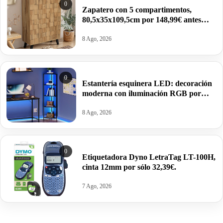
0
Zapatero con 5 compartimentos,
80,5x35x109,5cm por 148,99€ antes
255,98€.
8 Ago, 2026
0
Estantería esquinera LED: decoración
moderna con iluminación RGB por
37,49€ antes 49,99€.
8 Ago, 2026
0
Etiquetadora Dyno LetraTag LT-100H,
cinta 12mm por sólo 32,39€.
7 Ago, 2026