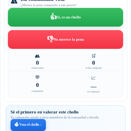
👥
¿Merece la pena comprarlo a este precio?
👍
Sí, es un chollo
👎
No merece la pena
👥
🛒
0
0
valoraciones
lo han comprado
💬
📈
0
—
comentarios
lo compraría
Sé el primero en valorar este chollo
Tu valoración ayuda a otros miembros de la comunidad a decidir.
🗳️ Vota el chollo ↓