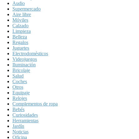
Audio
Supermercado
Aire libre
Móviles
Calzado
Limpieza
Belleza
Regalos
Juguetes
Electrodomésticos
Videojuegos
Iluminación
Bricolaje
Salud
Coches
Otros
Equipaje
Relojes
Complementos de ropa
Bebés
Curiosidades
Herramientas
Jardín
Noticias
Oficina