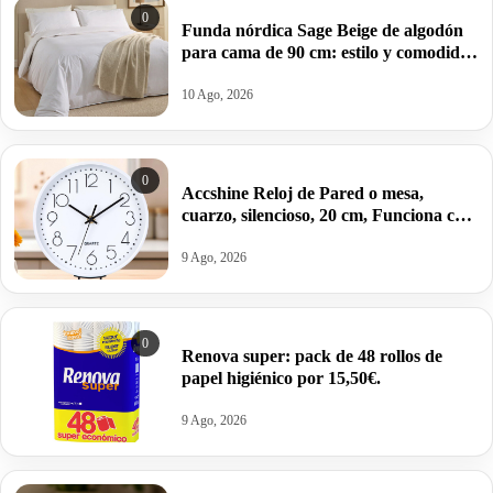
0
Funda nórdica Sage Beige de algodón
para cama de 90 cm: estilo y comodidad
para el dormitorio por 19,95€ antes
39,95€.
10 Ago, 2026
0
Accshine Reloj de Pared o mesa,
cuarzo, silencioso, 20 cm, Funciona con
Pilas por 9,49€.
9 Ago, 2026
0
Renova super: pack de 48 rollos de
papel higiénico por 15,50€.
9 Ago, 2026