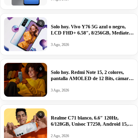
0
Solo hoy. Vivo Y76 5G azul o negro,
LCD FHD+ 6.58″, 8/256GB, Mediatek
Dimensity 700, 4100mAh/44W por
92,90€.
3 Ago, 2026
0
Solo hoy. Redmi Note 15, 2 colores,
pantalla AMOLED de 12 Bits, cámara
de 108 MP y batería extrema de
6000mAh por 140,97€.
3 Ago, 2026
0
Realme C71 blanco, 6.6″ 120Hz,
6/128GB, Unisoc T7250, Android 15,
6300mAh/45W por 88€.
2 Ago, 2026