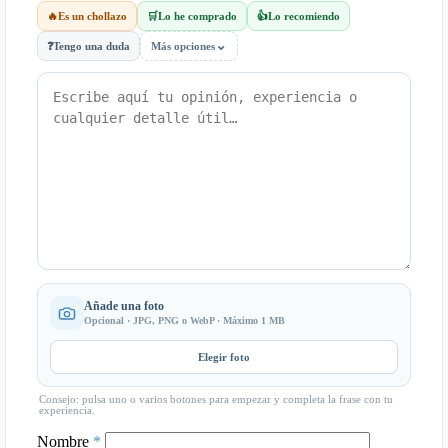
🔥
Es un chollazo
🛒
Lo he comprado
👍
Lo recomiendo
⌄
❓
Tengo una duda
Más opciones
Añade una foto
Opcional · JPG, PNG o WebP · Máximo 1 MB
Elegir foto
Consejo: pulsa uno o varios botones para empezar y completa la frase con tu
experiencia.
Nombre
*