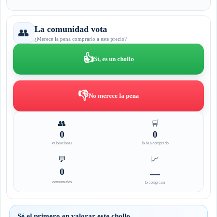
La comunidad vota
👥
¿Merece la pena comprarlo a este precio?
👍
Sí, es un chollo
👎
No merece la pena
👥
🛒
0
0
valoraciones
lo han comprado
💬
📈
0
—
comentarios
lo compraría
Sé el primero en valorar este chollo