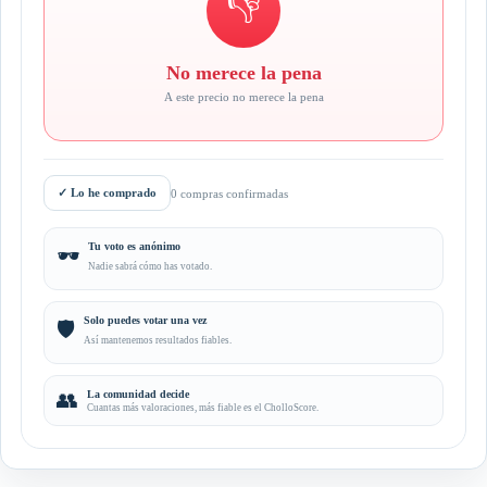
👎
No merece la pena
A este precio no merece la pena
✓
Lo he comprado
0 compras confirmadas
Tu voto es anónimo
🕶️
Nadie sabrá cómo has votado.
Solo puedes votar una vez
🛡️
Así mantenemos resultados fiables.
👥
La comunidad decide
Cuantas más valoraciones, más fiable es el CholloScore.