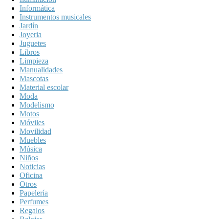
Informática
Instrumentos musicales
Jardín
Joyeria
Juguetes
Libros
Limpieza
Manualidades
Mascotas
Material escolar
Moda
Modelismo
Motos
Móviles
Movilidad
Muebles
Música
Niños
Noticias
Oficina
Otros
Papelería
Perfumes
Regalos