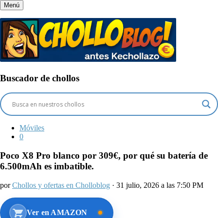
Menú
Buscador de chollos
Móviles
0
Poco X8 Pro blanco por 309€, por qué su batería de
6.500mAh es imbatible.
por
Chollos y ofertas en Cholloblog
· 31 julio, 2026 a las 7:50 PM
Ver en AMAZON