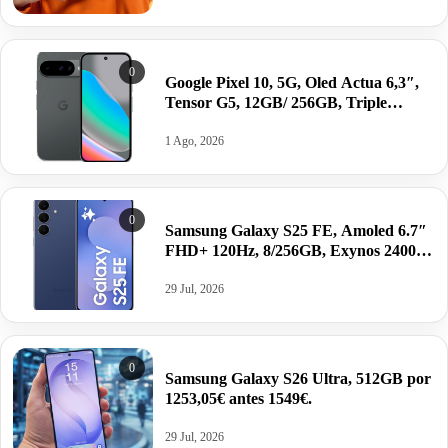
0
Google Pixel 10, 5G, Oled Actua 6,3″,
Tensor G5, 12GB/ 256GB, Triple
cámara por 699€ antes 749€; 128GB
por 599€.
1 Ago, 2026
0
Samsung Galaxy S25 FE, Amoled 6.7″
FHD+ 120Hz, 8/256GB, Exynos 2400,
Android 16, 4900mAh/45W/Qi 25W
por 569€ antes 799€.
29 Jul, 2026
0
Samsung Galaxy S26 Ultra, 512GB por
1253,05€ antes 1549€.
29 Jul, 2026