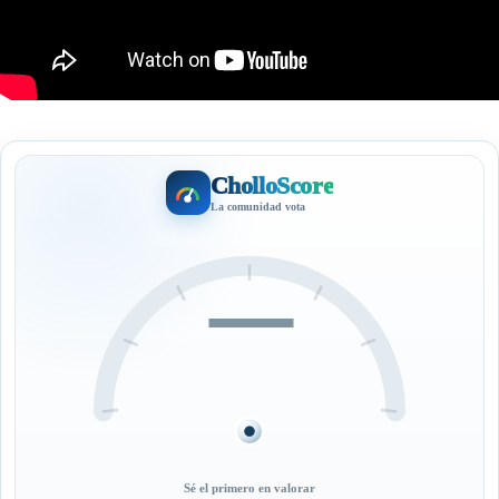
CholloScore
La comunidad vota
—
Sé el primero en valorar