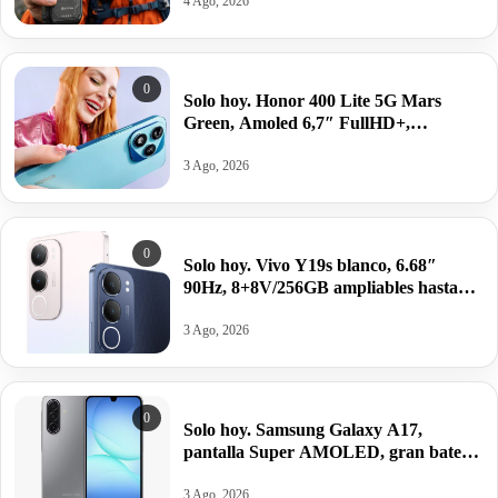
216,95€.
4 Ago, 2026
0
Solo hoy. Honor 400 Lite 5G Mars
Green, Amoled 6,7″ FullHD+,
8/256GB, Android 15, 5230mAh/35W
por 168,20€.
3 Ago, 2026
0
Solo hoy. Vivo Y19s blanco, 6.68″
90Hz, 8+8V/256GB ampliables hasta
1TB, Unisoc T612, Android 14,
5150mAh/44W por 84,91€.
3 Ago, 2026
0
Solo hoy. Samsung Galaxy A17,
pantalla Super AMOLED, gran batería
y potencia equilibrada por 130,89€
antes 199,99€.
3 Ago, 2026