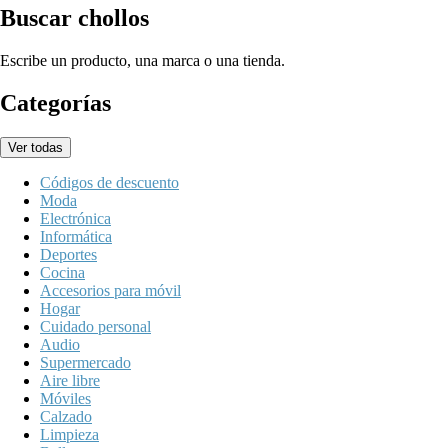
Buscar chollos
Escribe un producto, una marca o una tienda.
Categorías
Ver todas
Códigos de descuento
Moda
Electrónica
Informática
Deportes
Cocina
Accesorios para móvil
Hogar
Cuidado personal
Audio
Supermercado
Aire libre
Móviles
Calzado
Limpieza