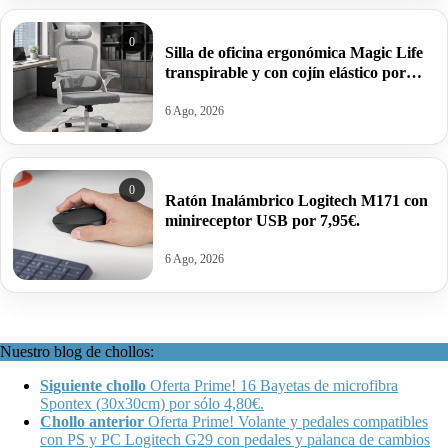
0
Silla de oficina ergonómica Magic Life
transpirable y con cojín elástico por
69,99€ antes 159,99€.
6 Ago, 2026
0
Ratón Inalámbrico Logitech M171 con
minireceptor USB por 7,95€.
6 Ago, 2026
Nuestro blog de chollos:
Siguiente chollo
Oferta Prime! 16 Bayetas de microfibra
Spontex (30x30cm) por sólo 4,80€.
Chollo anterior
Oferta Prime! Volante y pedales compatibles
con PS y PC Logitech G29 con pedales y palanca de cambios