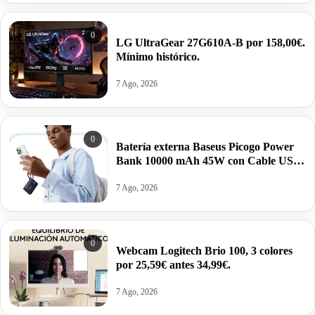
0
LG UltraGear 27G610A-B por 158,00€.
Mínimo histórico.
7 Ago, 2026
0
Batería externa Baseus Picogo Power
Bank 10000 mAh 45W con Cable USB-
C Integrado por 26,99€ antes 39,99€.
7 Ago, 2026
0
Webcam Logitech Brio 100, 3 colores
por 25,59€ antes 34,99€.
7 Ago, 2026