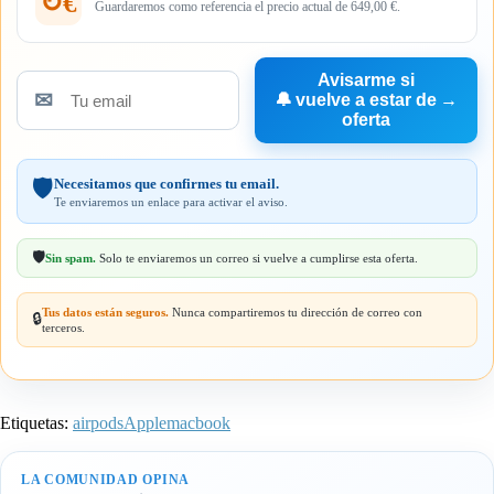
↻€
Guardaremos como referencia el precio actual de 649,00 €.
Avisarme si
✉
🔔
vuelve a estar de
→
Tu
oferta
email
Necesitamos que confirmes tu email.
🛡️
Te enviaremos un enlace para activar el aviso.
🛡️
Sin spam.
Solo te enviaremos un correo si vuelve a cumplirse esta oferta.
Tus datos están seguros.
Nunca compartiremos tu dirección de correo con
🔒
terceros.
Etiquetas:
airpods
Apple
macbook
LA COMUNIDAD OPINA