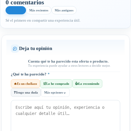
0 comentarios
Más útiles
Más recientes
Más antiguos
Sé el primero en compartir una experiencia útil.
Deja tu opinión
Cuenta qué te ha parecido esta oferta o producto.
Tu experiencia puede ayudar a otros lectores a decidir mejor.
¿Qué te ha parecido?
*
🔥
Es un chollazo
🛒
Lo he comprado
👍
Lo recomiendo
⌄
❓
Tengo una duda
Más opciones