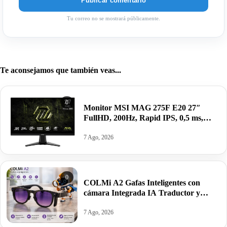
Tu correo no se mostrará públicamente.
Te aconsejamos que también veas...
0
Monitor MSI MAG 275F E20 27″
FullHD, 200Hz, Rapid IPS, 0,5 ms,
HDR VESA por 99,00€ antes 155,38€
7 Ago, 2026
0
COLMi A2 Gafas Inteligentes con
cámara Integrada IA Traductor y
altavoces por 59,99€. Mínimo histórico.
7 Ago, 2026