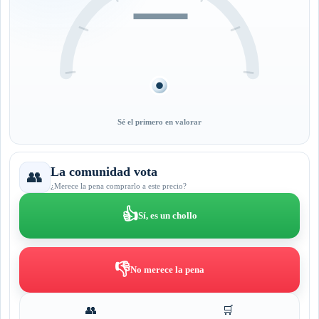
—
Sé el primero en valorar
La comunidad vota
👥
¿Merece la pena comprarlo a este precio?
👍
Sí, es un chollo
👎
No merece la pena
👥
🛒