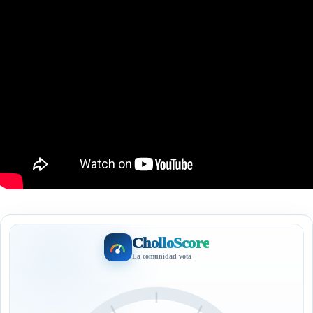
CholloScore
La comunidad vota