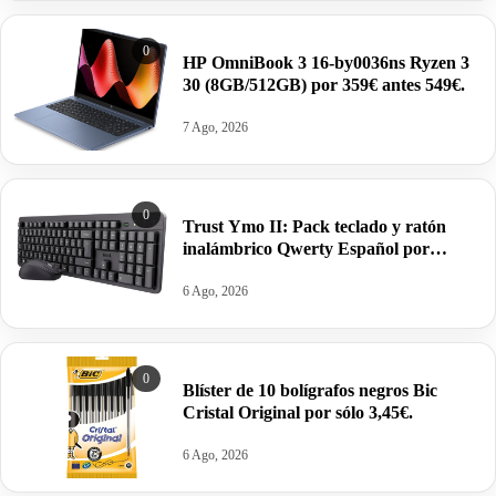
0
HP OmniBook 3 16-by0036ns Ryzen 3
30 (8GB/512GB) por 359€ antes 549€.
7 Ago, 2026
0
Trust Ymo II: Pack teclado y ratón
inalámbrico Qwerty Español por
19,89€.
6 Ago, 2026
0
Blíster de 10 bolígrafos negros Bic
Cristal Original por sólo 3,45€.
6 Ago, 2026