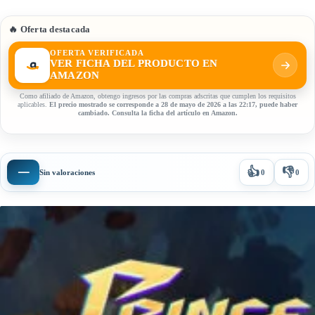
🔥 Oferta destacada
OFERTA VERIFICADA
VER FICHA DEL PRODUCTO EN
AMAZON
Como afiliado de Amazon, obtengo ingresos por las compras adscritas que cumplen los requisitos
aplicables.
El precio mostrado se corresponde a 28 de mayo de 2026 a las 22:17, puede haber
cambiado. Consulta la ficha del artículo en Amazon.
👍
👎
—
Sin valoraciones
0
0