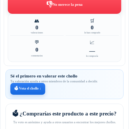
👎
No merece la pena
👥
🛒
0
0
valoraciones
lo han comprado
💬
📈
0
—
comentarios
lo compraría
Sé el primero en valorar este chollo
Tu valoración ayuda a otros miembros de la comunidad a decidir.
🗳️ Vota el chollo ↓
🗳️ ¿Comprarías este producto a este precio?
Tu voto es anónimo y ayuda a otros usuarios a encontrar los mejores chollos.