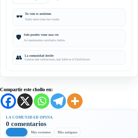
Tu voto es anónimo
🕶️
Nadie sabrá cómo has votado.
Solo puedes votar una vez
🛡️
Así mantenemos resultados fiables.
👥
La comunidad decide
Cuantas más valoraciones, más fiable es el CholloScore.
Compartir este chollo en:
LA COMUNIDAD OPINA
0 comentarios
Más útiles
Más recientes
Más antiguos