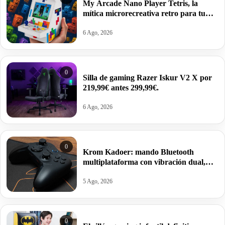
My Arcade Nano Player Tetris, la
mítica microrecreativa retro para tu
escritorio por 19,99€ antes 29,99€.
6 Ago, 2026
0
Silla de gaming Razer Iskur V2 X por
219,99€ antes 299,99€.
6 Ago, 2026
0
Krom Kadoer: mando Bluetooth
multiplataforma con vibración dual,
Turbo y autonomía de 10 horas por
13,99€.
5 Ago, 2026
0