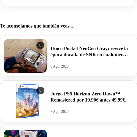
Te aconsejamos que también veas...
0
Unico Pocket NeoGeo Gray: revive la
época dorada de SNK en cualquier
lugar por 69,99€ antes 99,99€
8 Ago, 2026
0
Juego PS5 Horizon Zero Dawn™
Remastered por 19,90€ antes 49,99€.
7 Ago, 2026
0