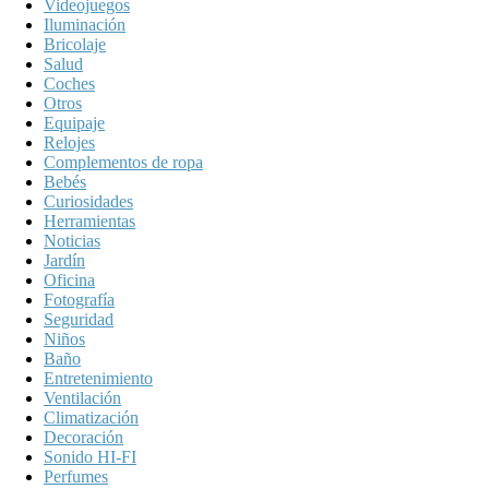
Videojuegos
Iluminación
Bricolaje
Salud
Coches
Otros
Equipaje
Relojes
Complementos de ropa
Bebés
Curiosidades
Herramientas
Noticias
Jardín
Oficina
Fotografía
Seguridad
Niños
Baño
Entretenimiento
Ventilación
Climatización
Decoración
Sonido HI-FI
Perfumes