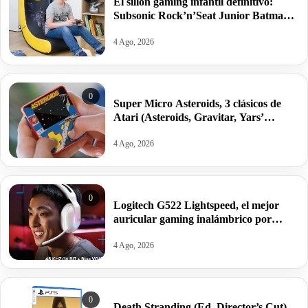
El sillón gaming infantil definitivo:
Subsonic Rock’n’Seat Junior Batman
por 59,99€ antes 179,99€ y el Blade
Harry Potter por 39,99€.
4 Ago, 2026
0
Super Micro Asteroids, 3 clásicos de
Atari (Asteroids, Gravitar, Yars’
Revenge) en la palma de tu mano por
16,90€ antes 24,99€.
4 Ago, 2026
0
Logitech G522 Lightspeed, el mejor
auricular gaming inalámbrico por
99,90€ antes 169,99€.
4 Ago, 2026
0
Death Stranding (Ed. Director’s Cut)