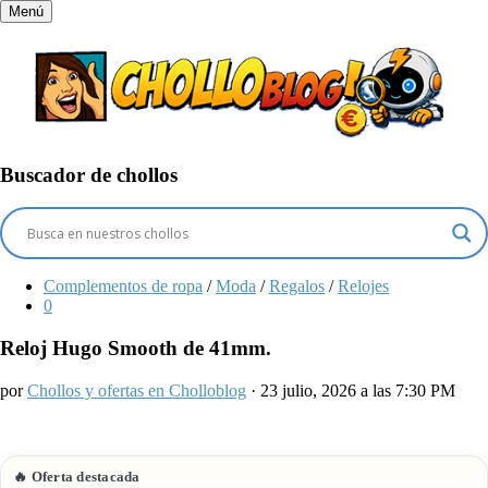
Menú
Buscador de chollos
Complementos de ropa
/
Moda
/
Regalos
/
Relojes
0
Reloj Hugo Smooth de 41mm.
por
Chollos y ofertas en Cholloblog
· 23 julio, 2026 a las 7:30 PM
🔥 Oferta destacada