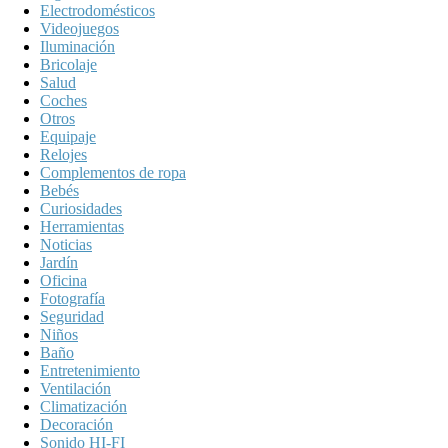
Electrodomésticos
Videojuegos
Iluminación
Bricolaje
Salud
Coches
Otros
Equipaje
Relojes
Complementos de ropa
Bebés
Curiosidades
Herramientas
Noticias
Jardín
Oficina
Fotografía
Seguridad
Niños
Baño
Entretenimiento
Ventilación
Climatización
Decoración
Sonido HI-FI