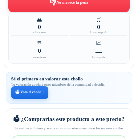
👎
No merece la pena
👥
🛒
0
0
valoraciones
lo han comprado
💬
📈
0
—
comentarios
lo compraría
Sé el primero en valorar este chollo
Tu valoración ayuda a otros miembros de la comunidad a decidir.
🗳️ Vota el chollo ↓
🗳️ ¿Comprarías este producto a este precio?
Tu voto es anónimo y ayuda a otros usuarios a encontrar los mejores chollos.