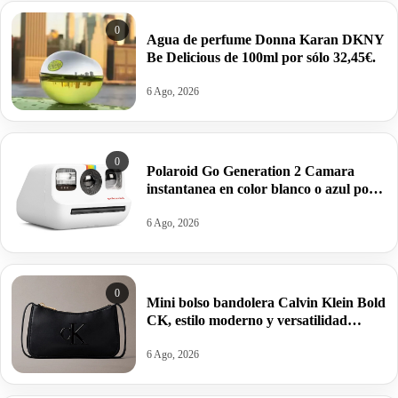
0
Agua de perfume Donna Karan DKNY
Be Delicious de 100ml por sólo 32,45€.
6 Ago, 2026
0
Polaroid Go Generation 2 Camara
instantanea en color blanco o azul por
63,95€ antes 99,99€
6 Ago, 2026
0
Mini bolso bandolera Calvin Klein Bold
CK, estilo moderno y versatilidad
estructurada por 34,95€ antes 69,88€.
6 Ago, 2026