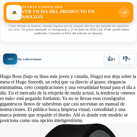
OFERTA VERIFICADA
VER FICHA DEL PRODUCTO EN
AMAZON
Como afiliado de Amazon, obtengo ingresos por las compras adscritas que cumplen los requisitos
aplicables.
El precio mostrado se corresponde a 23 de julio de 2026 a las 19:48, puede haber
cambiado. Consulta la ficha del artículo en Amazon.
👍
👎
—
Sin valoraciones
0
0
Hugo Boss (bajo su línea más joven y canalla, Hugo) nos deja sobre la
mesa el Hugo Smooth, un reloj que va directo al grano: elegancia
minimalista, cero complicaciones y una versatilidad brutal para el día a
día. En el mercado de la relojería de moda actual, la tendencia «menos
es más» está pegando fortísimo. Ya no se llevan esos cronógrafos
gigantescos llenos de subesferas que casi necesitan un manual de
instrucciones. El público busca limpieza visual, comodidad y una
marca potente que respalde el diseño. Ahí es donde este modelo se
posiciona como una opción inteligentísima.