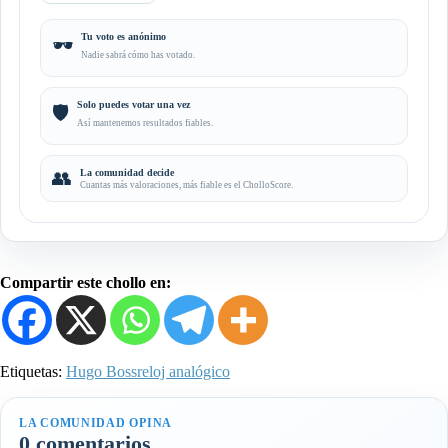
Tu voto es anónimo
🕶️
Nadie sabrá cómo has votado.
Solo puedes votar una vez
🛡️
Así mantenemos resultados fiables.
👥
La comunidad decide
Cuantas más valoraciones, más fiable es el CholloScore.
Compartir este chollo en:
Etiquetas:
Hugo Boss
reloj analógico
LA COMUNIDAD OPINA
0 comentarios