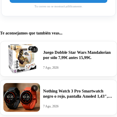
Tu correo no se mostrará públicamente.
Te aconsejamos que también veas...
0
Juego Dobble Star Wars Mandalorian
por sólo 7,99€ antes 15,99€.
7 Ago, 2026
0
Nothing Watch 3 Pro Smartwatch
negro o rojo, pantalla Amoled 1,43″,
GPS doble banda, Monitorización
corporal, autonomía 13 días por 62,52€
7 Ago, 2026
antes 99,00€.