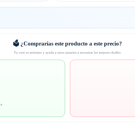
🗳️ ¿Comprarías este producto a este precio?
Tu voto es anónimo y ayuda a otros usuarios a encontrar los mejores chollos.
ra