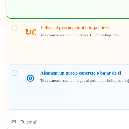
aviso
Volver al precio actual o bajar de él
↻€
Te avisaremos cuando vuelva a 13,39 € o baje más.
Alcanzar un precio concreto o bajar de él
◎
Te avisaremos cuando llegue al precio que indiques o ba
✉
Tu