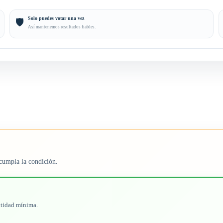
Solo puedes votar una vez
🛡️
Así mantenemos resultados fiables.
cumpla la condición.
ntidad mínima.