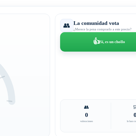
La comunidad vota
👥
¿Merece la pena comprarlo a este precio?
👍
Sí, es un chollo
👥

0
valoraciones
lo han c