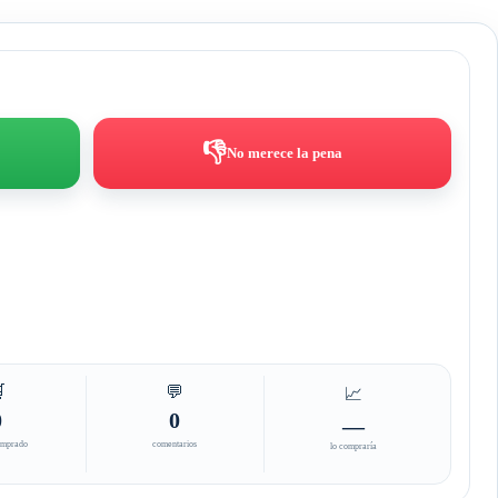
👎
No merece la pena

💬
📈
0
0
—
omprado
comentarios
lo compraría