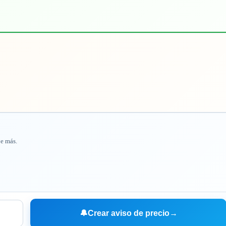
je más.
🔔
Crear aviso de precio
→