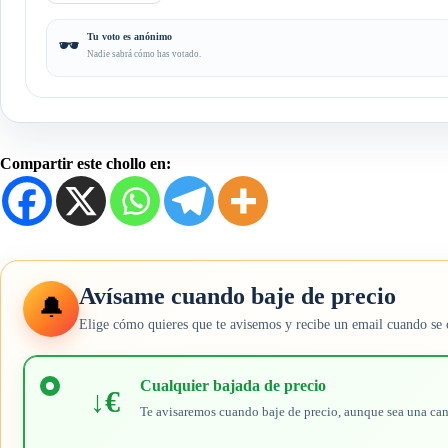
Tu voto es anónimo
🕶️
Nadie sabrá cómo has votado.
Compartir este chollo en:
Avísame cuando baje de precio
🔔
Elige cómo quieres que te avisemos y recibe un email cuando se 
Elige
cuándo
Cualquier bajada de precio
↓€
quieres
Te avisaremos cuando baje de precio, aunque sea una ca
recibir
el