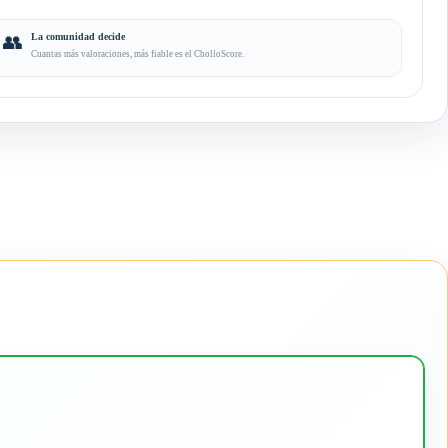
👥
La comunidad decide
Cuantas más valoraciones, más fiable es el CholloScore.