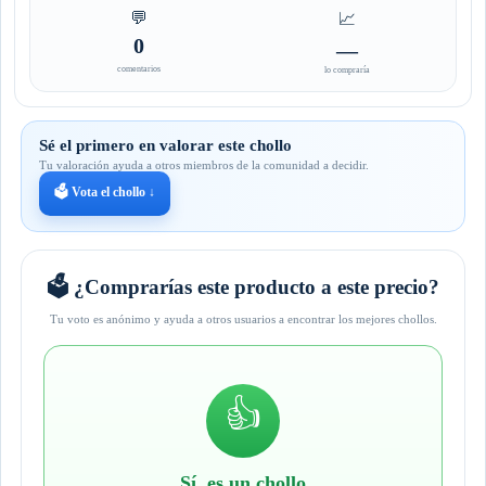
💬
📈
0
—
comentarios
lo compraría
Sé el primero en valorar este chollo
Tu valoración ayuda a otros miembros de la comunidad a decidir.
🗳️ Vota el chollo ↓
🗳️ ¿Comprarías este producto a este precio?
Tu voto es anónimo y ayuda a otros usuarios a encontrar los mejores chollos.
👍
Sí, es un chollo