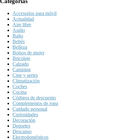
Categorías
Accesorios para móvil
Actualidad
Aire libre
Audio
Baño
Bebés
Belleza
Bolsos de mujer
Bricolaje
Calzado
Camping
Cine y series
Climatización
Coches
Cocina
Códigos de descuento
Complementos de ropa
Cuidado personal
Curiosidades
Decoración
Deportes
Descanso
Electrodomésticos