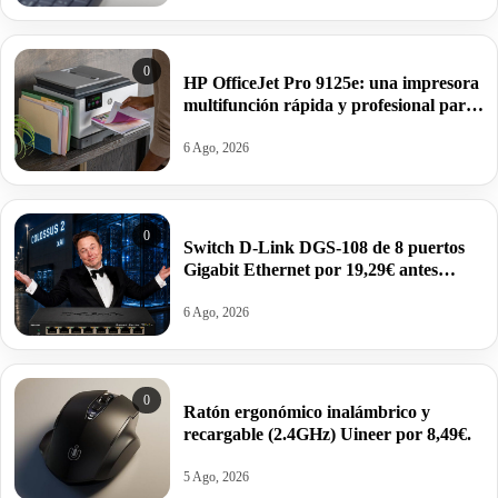
0
HP OfficeJet Pro 9125e: una impresora
multifunción rápida y profesional para
casa y oficina por 109,90€.
6 Ago, 2026
0
Switch D-Link DGS-108 de 8 puertos
Gigabit Ethernet por 19,29€ antes
31,99€.
6 Ago, 2026
0
Ratón ergonómico inalámbrico y
recargable (2.4GHz) Uineer por 8,49€.
5 Ago, 2026