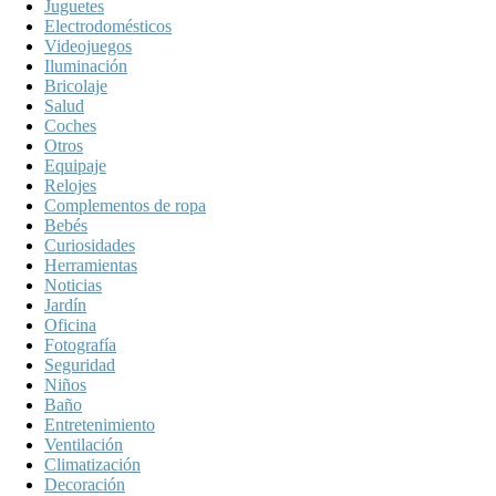
Juguetes
Electrodomésticos
Videojuegos
Iluminación
Bricolaje
Salud
Coches
Otros
Equipaje
Relojes
Complementos de ropa
Bebés
Curiosidades
Herramientas
Noticias
Jardín
Oficina
Fotografía
Seguridad
Niños
Baño
Entretenimiento
Ventilación
Climatización
Decoración