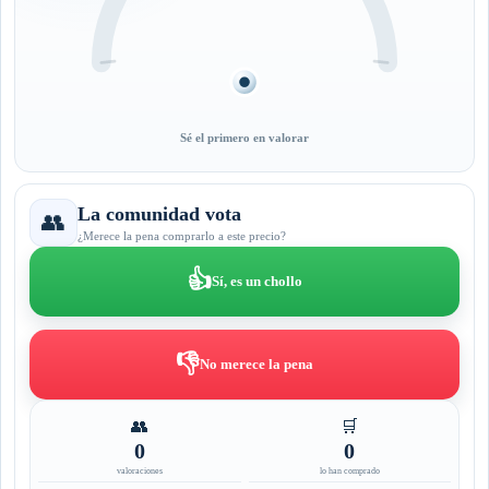
Sé el primero en valorar
La comunidad vota
👥
¿Merece la pena comprarlo a este precio?
👍
Sí, es un chollo
👎
No merece la pena
👥
🛒
0
0
valoraciones
lo han comprado