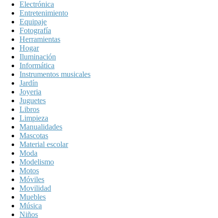
Electrónica
Entretenimiento
Equipaje
Fotografía
Herramientas
Hogar
Iluminación
Informática
Instrumentos musicales
Jardín
Joyeria
Juguetes
Libros
Limpieza
Manualidades
Mascotas
Material escolar
Moda
Modelismo
Motos
Móviles
Movilidad
Muebles
Música
Niños