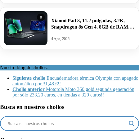
0
Xiaomi Pad 8, 11.2 pulgadas, 3.2K,
Snapdragon 8s Gen 4, 8GB de RAM,
128GB de ROM, 9200 mAh, por
277,99€ antes 449,90€. Y 8GB/256GB
4 Ago, 2026
por 303,52€.
Nuestro blog de chollos:
Siguiente chollo
Encuadernadora térmica Olympia con apagado
automático por 31,48 €!!
Chollo anterior
Motorola Moto 360 gold segunda generación
por sólo 233,20 euros, en tiendas a 329 euros!!
Busca en nuestros chollos