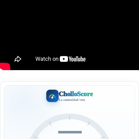
CholloScore
La comunidad vota
—