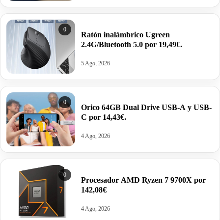
0
Ratón inalámbrico Ugreen
2.4G/Bluetooth 5.0 por 19,49€.
5 Ago, 2026
0
Orico 64GB Dual Drive USB-A y USB-
C por 14,43€.
4 Ago, 2026
0
Procesador AMD Ryzen 7 9700X por
142,08€
4 Ago, 2026