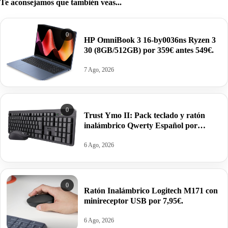
Te aconsejamos que también veas...
0
HP OmniBook 3 16-by0036ns Ryzen 3
30 (8GB/512GB) por 359€ antes 549€.
7 Ago, 2026
0
Trust Ymo II: Pack teclado y ratón
inalámbrico Qwerty Español por
19,89€.
6 Ago, 2026
0
Ratón Inalámbrico Logitech M171 con
minireceptor USB por 7,95€.
6 Ago, 2026