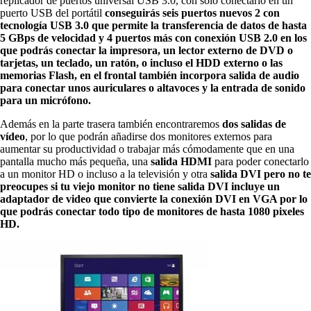
replicador de puertos universal USB 3.0, con sólo conectarlo en un
puerto USB del portátil
conseguirás seis puertos nuevos 2 con
tecnología USB 3.0 que permite la transferencia de datos de hasta
5 GBps de velocidad y 4 puertos más con conexión USB 2.0 en los
que podrás conectar la impresora, un lector externo de DVD o
tarjetas, un teclado, un ratón, o incluso el HDD externo o las
memorias Flash, en el frontal también incorpora salida de audio
para conectar unos auriculares o altavoces y la entrada de sonido
para un micrófono.
Además en la parte trasera también encontraremos
dos salidas de
vídeo
, por lo que podrán añadirse dos monitores externos para
aumentar su productividad o trabajar más cómodamente que en una
pantalla mucho más pequeña, una
salida HDMI
para poder conectarlo
a un monitor HD o incluso a la televisión y otra
salida DVI pero no te
preocupes si tu viejo monitor no tiene salida DVI incluye un
adaptador de video que convierte la conexión DVI en VGA por lo
que podrás conectar todo tipo de monitores de hasta 1080 pixeles
HD.