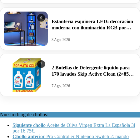
0
Estantería esquinera LED: decoración
moderna con iluminación RGB por
37,49€ antes 49,99€.
8 Ago, 2026
2
2 Botellas de Detergente líquido para
170 lavados Skip Active Clean (2×85
dosis) por 19,95€.
7 Ago, 2026
Nuestro blog de chollos:
Siguiente chollo
Aceite de Oliva Virgen Extra La Española 3l
por 16,75€.
Chollo anterior
Pro Controller Nintendo Switch 2: mando