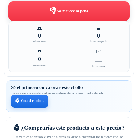
👎
No merece la pena
👥
🛒
0
0
valoraciones
lo han comprado
💬
📈
0
—
comentarios
lo compraría
Sé el primero en valorar este chollo
Tu valoración ayuda a otros miembros de la comunidad a decidir.
🗳️ Vota el chollo ↓
🗳️ ¿Comprarías este producto a este precio?
Tu voto es anónimo y ayuda a otros usuarios a encontrar los mejores chollos.