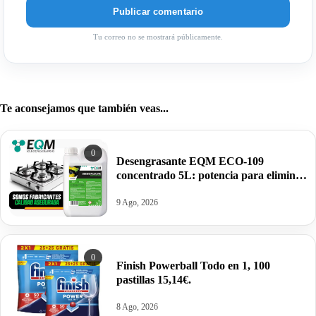
Tu correo no se mostrará públicamente.
Te aconsejamos que también veas...
0
Desengrasante EQM ECO-109
concentrado 5L: potencia para eliminar
la grasa y la suciedad más difícil por
11,51€.
9 Ago, 2026
0
Finish Powerball Todo en 1, 100
pastillas 15,14€.
8 Ago, 2026