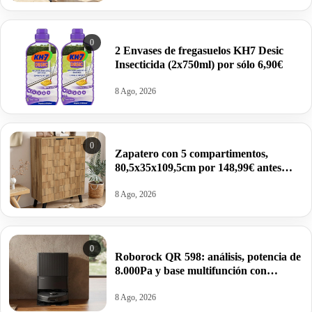
0
2 Envases de fregasuelos KH7 Desic
Insecticida (2x750ml) por sólo 6,90€
8 Ago, 2026
0
Zapatero con 5 compartimentos,
80,5x35x109,5cm por 148,99€ antes
255,98€.
8 Ago, 2026
0
Roborock QR 598: análisis, potencia de
8.000Pa y base multifunción con
autovaciado y autolavado por 254,15€
antes 599€.
8 Ago, 2026