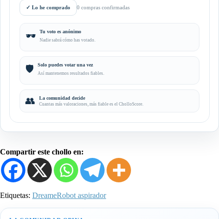
✓
Lo he comprado
0 compras confirmadas
Tu voto es anónimo
🕶️
Nadie sabrá cómo has votado.
Solo puedes votar una vez
🛡️
Así mantenemos resultados fiables.
👥
La comunidad decide
Cuantas más valoraciones, más fiable es el CholloScore.
Compartir este chollo en:
Etiquetas:
Dreame
Robot aspirador