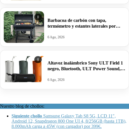
0
Barbacoa de carbón con tapa,
termómetro y estantes laterales por
99,09€ antes 150,64€.
6 Ago, 2026
0
Altavoz inalámbrico Sony ULT Field 1
negro, Bluetooth, ULT Power Sound,
Ultimate Deep Bass, autonomía 12horas
por 62,04€ antes 84,55€.
6 Ago, 2026
Nuestro blog de chollos:
Siguiente chollo
Samsung Galaxy Tab S8 5G, LCD 11″,
Android 12, Snapdragon 800 One UI 4, 8/256GB (hasta 1TB),
8.000mAh carga a 45W (con cargador) por 399€.