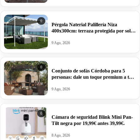
0
Pérgola Naterial Palillería Niza
400x300cm: terraza protegida por solo
266,20€ antes 840€.
9 Ago, 2026
0
Conjunto de sofás Córdoba para 5
personas: dale un toque premium a tu
terraza o jardín por 899€ antes 1039€.
9 Ago, 2026
0
Cámara de seguridad Blink Mini Pan-
Tilt negra por 19,99€ antes 39,99€.
8 Ago, 2026