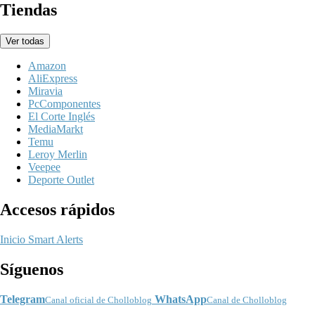
Tiendas
Ver todas
Amazon
AliExpress
Miravia
PcComponentes
El Corte Inglés
MediaMarkt
Temu
Leroy Merlin
Veepee
Deporte Outlet
Accesos rápidos
Inicio
Smart Alerts
Síguenos
Telegram
WhatsApp
Canal oficial de Cholloblog
Canal de Cholloblog