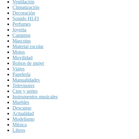
Ventilación
Climatización
Decoración
Sonido HI-FI
Perfumes
Joyeria
Camping
Mascotas
Material escolar
Motos
Movilidad
Bolsos de mujer
Viajes
Papelería
Manualidades
Televisores
Cine y series
Instrumentos musicales
Muebles
Descanso
Actualidad
Modelismo
Música
Libros