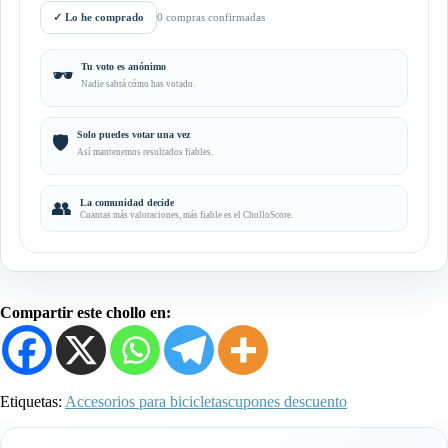
✓
Lo he comprado
0 compras confirmadas
Tu voto es anónimo
🕶️
Nadie sabrá cómo has votado.
Solo puedes votar una vez
🛡️
Así mantenemos resultados fiables.
👥
La comunidad decide
Cuantas más valoraciones, más fiable es el CholloScore.
Compartir este chollo en:
Etiquetas:
Accesorios para bicicletas
cupones descuento