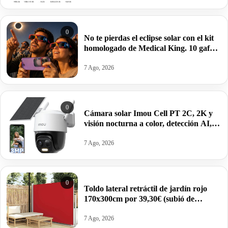
0
No te pierdas el eclipse solar con el kit
homologado de Medical King. 10 gafas
(sirven para proteger el móvil) por
10,99€.
7 Ago, 2026
0
Cámara solar Imou Cell PT 2C, 2K y
visión nocturna a color, detección AI,
alarma y sirena, IP65 por 56,99€.
7 Ago, 2026
0
Toldo lateral retráctil de jardín rojo
170x300cm por 39,30€ (subió de
precio).
7 Ago, 2026