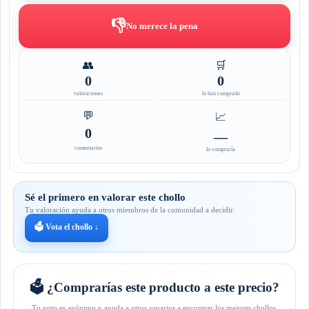
👎
No merece la pena
👥
🛒
0
0
valoraciones
lo han comprado
💬
📈
0
—
comentarios
lo compraría
Sé el primero en valorar este chollo
Tu valoración ayuda a otros miembros de la comunidad a decidir.
🗳️ Vota el chollo ↓
🗳️ ¿Comprarías este producto a este precio?
Tu voto es anónimo y ayuda a otros usuarios a encontrar los mejores chollos.