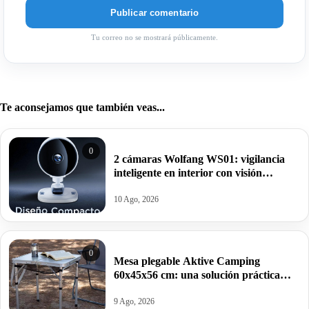
Tu correo no se mostrará públicamente.
Te aconsejamos que también veas...
0
2 cámaras Wolfang WS01: vigilancia
inteligente en interior con visión
nocturna a todo color por 17,94€ antes
29,99€.
10 Ago, 2026
0
Mesa plegable Aktive Camping
60x45x56 cm: una solución práctica
para llevar tus comidas y escapadas al
aire libre por 18,64€.
9 Ago, 2026