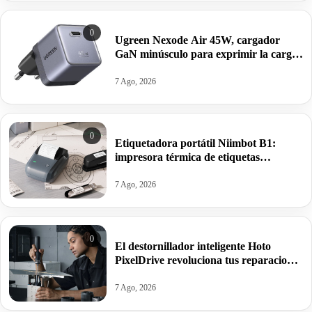
0
Ugreen Nexode Air 45W, cargador
GaN minúsculo para exprimir la carga
rápida de tu iPhone 17 o Galaxy S26
por 22,94€.
7 Ago, 2026
0
Etiquetadora portátil Niimbot B1:
impresora térmica de etiquetas
Bluetooth fácil de usar, sin tinta y con
batería recargable por 17,99€ antes
7 Ago, 2026
30,39€.
0
El destornillador inteligente Hoto
PixelDrive revoluciona tus reparaciones
con pantalla integrada y par ajustable
por 47,99€ antes 79,99€.
7 Ago, 2026