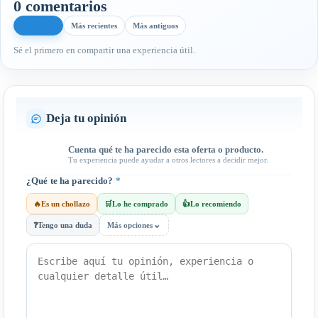
0 comentarios
Más útiles
Más recientes
Más antiguos
Sé el primero en compartir una experiencia útil.
Deja tu opinión
Cuenta qué te ha parecido esta oferta o producto.
Tu experiencia puede ayudar a otros lectores a decidir mejor.
¿Qué te ha parecido?
*
🔥
Es un chollazo
🛒
Lo he comprado
👍
Lo recomiendo
⌄
❓
Tengo una duda
Más opciones