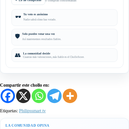
✓
Lo he comprado
0 compras confirmadas
Tu voto es anónimo
🕶️
Nadie sabrá cómo has votado.
Solo puedes votar una vez
🛡️
Así mantenemos resultados fiables.
👥
La comunidad decide
Cuantas más valoraciones, más fiable es el CholloScore.
Compartir este chollo en:
Etiquetas:
Philips
smart tv
LA COMUNIDAD OPINA