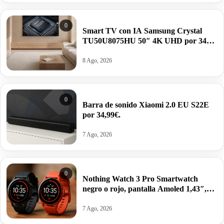
0
Smart TV con IA Samsung Crystal
TU50U8075HU 50″ 4K UHD por 349€
antes 529€.
8 Ago, 2026
0
Barra de sonido Xiaomi 2.0 EU S22E
por 34,99€.
7 Ago, 2026
0
Nothing Watch 3 Pro Smartwatch
negro o rojo, pantalla Amoled 1,43″,
GPS doble banda, Monitorización
corporal, autonomía 13 días por 62,52€
7 Ago, 2026
antes 99,00€.