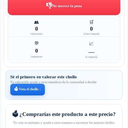
👎
No merece la pena
👥
🛒
0
0
valoraciones
lo han comprado
💬
📈
0
—
comentarios
lo compraría
Sé el primero en valorar este chollo
Tu valoración ayuda a otros miembros de la comunidad a decidir.
🗳️ Vota el chollo ↓
🗳️ ¿Comprarías este producto a este precio?
Tu voto es anónimo y ayuda a otros usuarios a encontrar los mejores chollos.