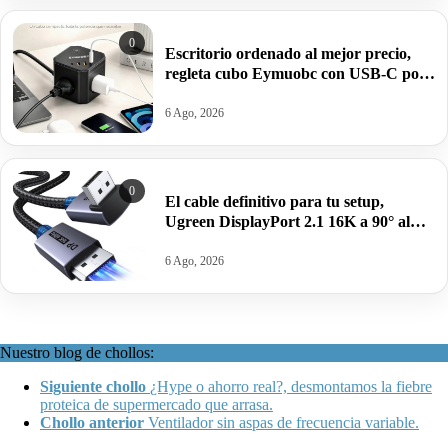
0
Escritorio ordenado al mejor precio,
regleta cubo Eymuobc con USB-C por
17,99€ antes 21,99€.
6 Ago, 2026
0
El cable definitivo para tu setup,
Ugreen DisplayPort 2.1 16K a 90° al
precio más bajo: por 13,53€.
6 Ago, 2026
Nuestro blog de chollos:
Siguiente chollo
¿Hype o ahorro real?, desmontamos la fiebre
proteica de supermercado que arrasa.
Chollo anterior
Ventilador sin aspas de frecuencia variable.