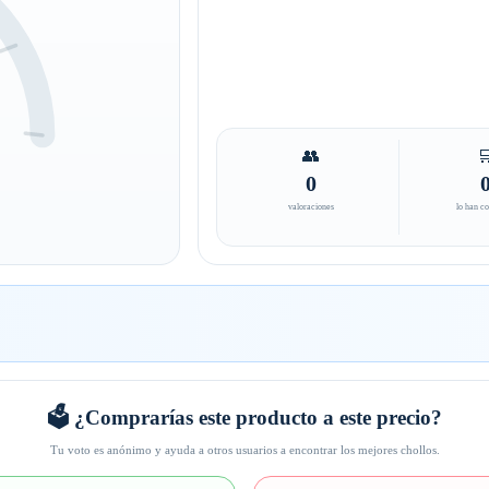
👥

0
valoraciones
lo han c
🗳️ ¿Comprarías este producto a este precio?
Tu voto es anónimo y ayuda a otros usuarios a encontrar los mejores chollos.