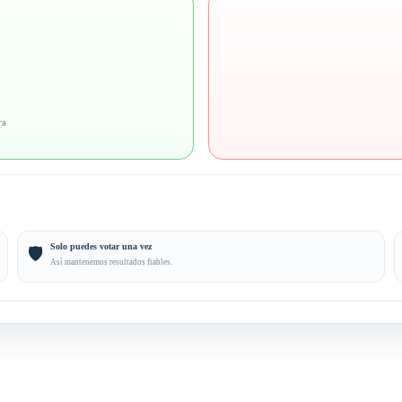
ra
Solo puedes votar una vez
🛡️
Así mantenemos resultados fiables.