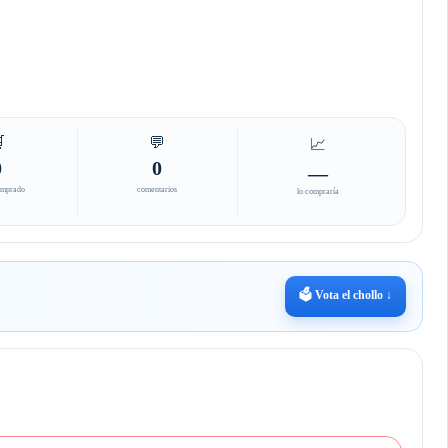

💬
📈
0
0
—
omprado
comentarios
lo compraría
🗳️ Vota el chollo ↓