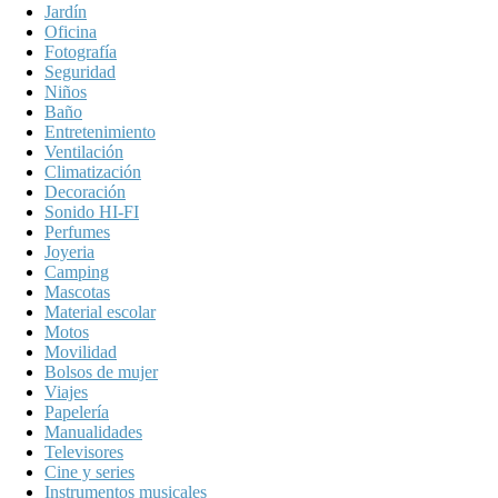
Jardín
Oficina
Fotografía
Seguridad
Niños
Baño
Entretenimiento
Ventilación
Climatización
Decoración
Sonido HI-FI
Perfumes
Joyeria
Camping
Mascotas
Material escolar
Motos
Movilidad
Bolsos de mujer
Viajes
Papelería
Manualidades
Televisores
Cine y series
Instrumentos musicales