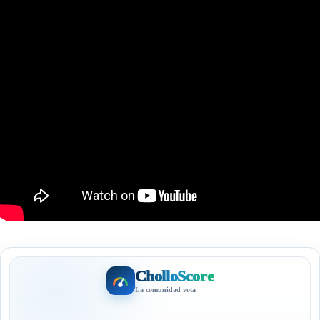
CholloScore
La comunidad vota