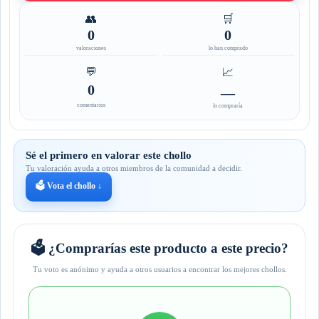
👥
🛒
0
0
valoraciones
lo han comprado
💬
📈
0
—
comentarios
lo compraría
Sé el primero en valorar este chollo
Tu valoración ayuda a otros miembros de la comunidad a decidir.
🗳️ Vota el chollo ↓
🗳️ ¿Comprarías este producto a este precio?
Tu voto es anónimo y ayuda a otros usuarios a encontrar los mejores chollos.