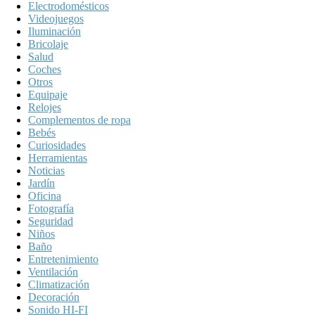
Electrodomésticos
Videojuegos
Iluminación
Bricolaje
Salud
Coches
Otros
Equipaje
Relojes
Complementos de ropa
Bebés
Curiosidades
Herramientas
Noticias
Jardín
Oficina
Fotografía
Seguridad
Niños
Baño
Entretenimiento
Ventilación
Climatización
Decoración
Sonido HI-FI