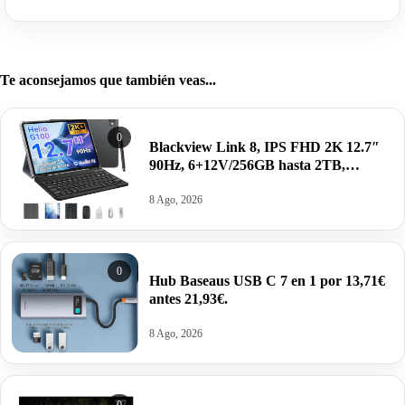
Te aconsejamos que también veas...
0
Blackview Link 8, IPS FHD 2K 12.7″
90Hz, 6+12V/256GB hasta 2TB,
Android 15, Modo PC,
8400mAh+accesorios por 169€ antes
8 Ago, 2026
299€.
0
Hub Baseaus USB C 7 en 1 por 13,71€
antes 21,93€.
8 Ago, 2026
0