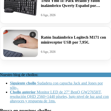
Trust Ymo II: Pack teclado y ratón
inalámbrico Qwerty Español por
19,89€.
6 Ago, 2026
0
Ratón Inalámbrico Logitech M171 con
minireceptor USB por 7,95€.
6 Ago, 2026
Nuestro blog de chollos:
Siguiente chollo
Sudadera con capucha Jack and Jones por
sólo,.
Chollo anterior
Monitor LED de 27” BenQ GW2765HT,
resolución QHD 2560×1440 píxeles, bajo nivel de luz azul con
altavoces y respuesta de 1ms.
Busca en nuestros chollos