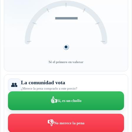
—
Sé el primero en valorar
La comunidad vota
👥
¿Merece la pena comprarlo a este precio?
👍
Sí, es un chollo
👎
No merece la pena