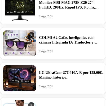
Monitor MSI MAG 275F E20 27″
FullHD, 200Hz, Rapid IPS, 0,5 ms,
HDR VESA por 99,00€ antes 155,38€
7 Ago, 2026
0
COLMi A2 Gafas Inteligentes con
cámara Integrada IA Traductor y
altavoces por 59,99€. Mínimo histórico.
7 Ago, 2026
0
LG UltraGear 27G610A-B por 158,00€.
Mínimo histórico.
7 Ago, 2026
0