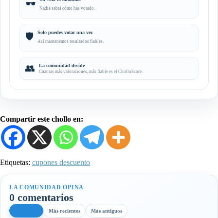
🕶️
Nadie sabrá cómo has votado.
Solo puedes votar una vez
🛡️
Así mantenemos resultados fiables.
👥
La comunidad decide
Cuantas más valoraciones, más fiable es el CholloScore.
Compartir este chollo en:
Etiquetas:
cupones descuento
LA COMUNIDAD OPINA
0 comentarios
Más útiles
Más recientes
Más antiguos