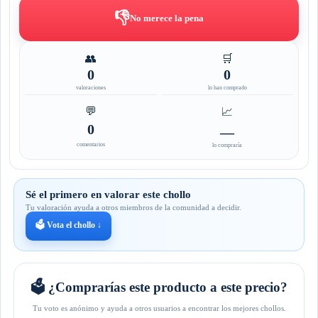
👎
No merece la pena
👥
🛒
0
0
valoraciones
lo han comprado
💬
📈
0
—
comentarios
lo compraría
Sé el primero en valorar este chollo
Tu valoración ayuda a otros miembros de la comunidad a decidir.
🗳️ Vota el chollo ↓
🗳️ ¿Comprarías este producto a este precio?
Tu voto es anónimo y ayuda a otros usuarios a encontrar los mejores chollos.