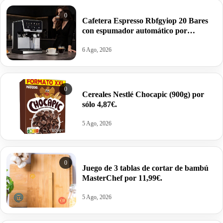
0
Cafetera Espresso Rbfgyiop 20 Bares
con espumador automático por
109,86€.
6 Ago, 2026
0
Cereales Nestlé Chocapic (900g) por
sólo 4,87€.
5 Ago, 2026
0
Juego de 3 tablas de cortar de bambú
MasterChef por 11,99€.
5 Ago, 2026