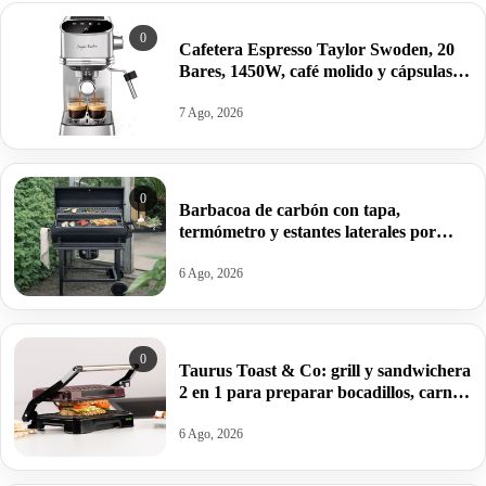
0
Cafetera Espresso Taylor Swoden, 20
Bares, 1450W, café molido y cápsulas
por 76,28€.
7 Ago, 2026
0
Barbacoa de carbón con tapa,
termómetro y estantes laterales por
99,09€ antes 150,64€.
6 Ago, 2026
0
Taurus Toast & Co: grill y sandwichera
2 en 1 para preparar bocadillos, carnes
y verduras por 32€.
6 Ago, 2026