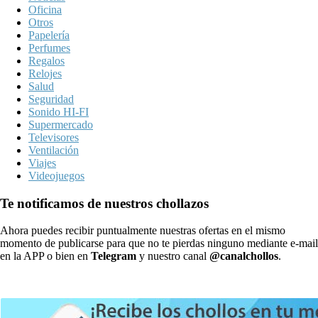
Oficina
Otros
Papelería
Perfumes
Regalos
Relojes
Salud
Seguridad
Sonido HI-FI
Supermercado
Televisores
Ventilación
Viajes
Videojuegos
Te notificamos de nuestros chollazos
Ahora puedes recibir puntualmente nuestras ofertas en el mismo
momento de publicarse para que no te pierdas ninguno mediante e-mail
en la APP o bien en
Telegram
y nuestro canal
@canalchollos
.