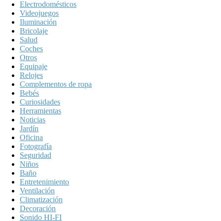
Electrodomésticos
Videojuegos
Iluminación
Bricolaje
Salud
Coches
Otros
Equipaje
Relojes
Complementos de ropa
Bebés
Curiosidades
Herramientas
Noticias
Jardín
Oficina
Fotografía
Seguridad
Niños
Baño
Entretenimiento
Ventilación
Climatización
Decoración
Sonido HI-FI