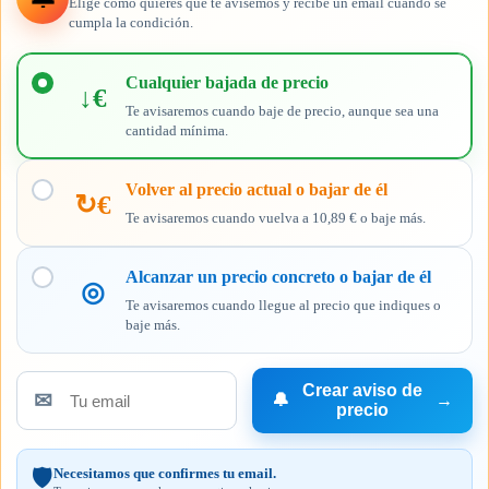
Elige cómo quieres que te avisemos y recibe un email cuando se
cumpla la condición.
Elige
cuándo
Cualquier bajada de precio
↓€
quieres
Te avisaremos cuando baje de precio, aunque sea una
recibir
cantidad mínima.
el
aviso
Volver al precio actual o bajar de él
↻€
Te avisaremos cuando vuelva a 10,89 € o baje más.
Alcanzar un precio concreto o bajar de él
◎
Te avisaremos cuando llegue al precio que indiques o
baje más.
Crear aviso de
✉
🔔
→
Tu
precio
email
Necesitamos que confirmes tu email.
🛡️