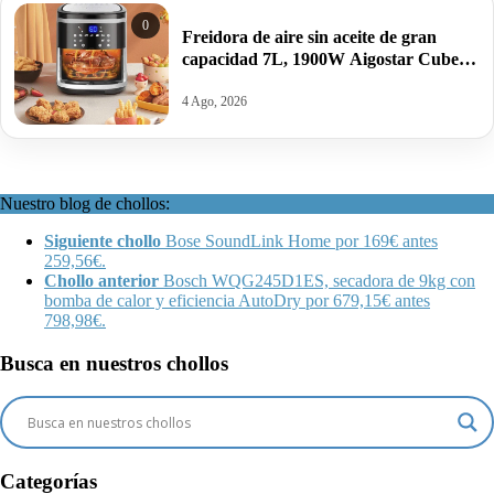
0
Freidora de aire sin aceite de gran
capacidad 7L, 1900W Aigostar Cube
por 39,65€ antes 119,99€.
4 Ago, 2026
Nuestro blog de chollos:
Siguiente chollo
Bose SoundLink Home por 169€ antes
259,56€.
Chollo anterior
Bosch WQG245D1ES, secadora de 9kg con
bomba de calor y eficiencia AutoDry por 679,15€ antes
798,98€.
Busca en nuestros chollos
Categorías