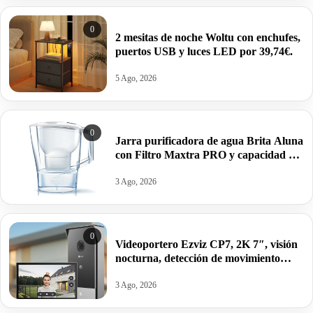
0
2 mesitas de noche Woltu con enchufes,
puertos USB y luces LED por 39,74€.
5 Ago, 2026
0
Jarra purificadora de agua Brita Aluna
con Filtro Maxtra PRO y capacidad de
2,4 litros 1 filtro por 15,62€.
3 Ago, 2026
0
Videoportero Ezviz CP7, 2K 7″, visión
nocturna, detección de movimiento
humano por 239,99€.
3 Ago, 2026