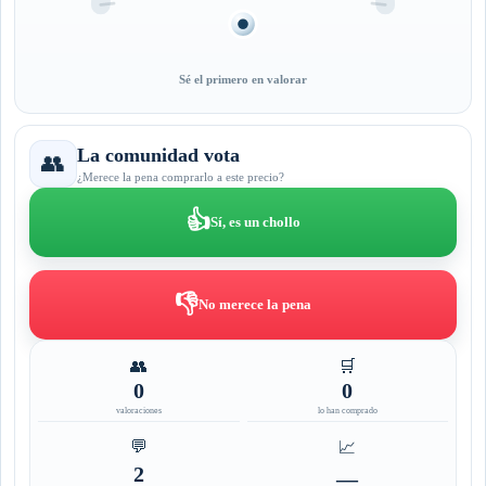
Sé el primero en valorar
La comunidad vota
👥
¿Merece la pena comprarlo a este precio?
👍
Sí, es un chollo
👎
No merece la pena
👥
🛒
0
0
valoraciones
lo han comprado
💬
📈
2
—