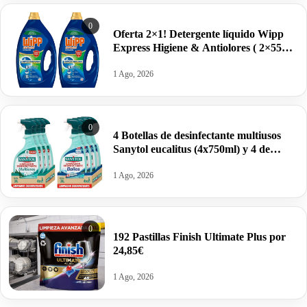
0
Oferta 2×1! Detergente líquido Wipp
Express Higiene & Antiolores ( 2×55
lavados) por 16,99€. Pilla dos botellas.
1 Ago, 2026
0
4 Botellas de desinfectante multiusos
Sanytol eucalitus (4x750ml) y 4 de
Sanytol baños por sólo 13,16€ las ocho.
1 Ago, 2026
0
192 Pastillas Finish Ultimate Plus por
24,85€
1 Ago, 2026