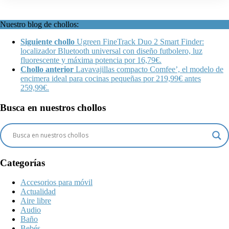
Nuestro blog de chollos:
Siguiente chollo
Ugreen FineTrack Duo 2 Smart Finder:
localizador Bluetooth universal con diseño futbolero, luz
fluorescente y máxima potencia por 16,79€.
Chollo anterior
Lavavajillas compacto Comfee’, el modelo de
encimera ideal para cocinas pequeñas por 219,99€ antes
259,99€.
Busca en nuestros chollos
Categorías
Accesorios para móvil
Actualidad
Aire libre
Audio
Baño
Bebés