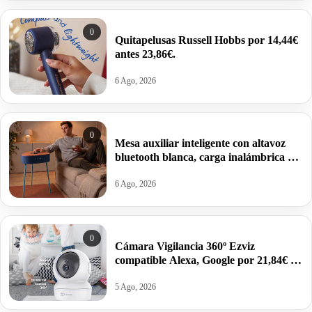
0
Quitapelusas Russell Hobbs por 14,44€
antes 23,86€.
6 Ago, 2026
0
Mesa auxiliar inteligente con altavoz
bluetooth blanca, carga inalámbrica y
batería integrada por 17,01€.
6 Ago, 2026
0
Cámara Vigilancia 360º Ezviz
compatible Alexa, Google por 21,84€ y
modelo 2K por 27,99€.
5 Ago, 2026