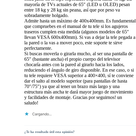
mayoría de TVs actuales de 65″ (LED u OLED) pesan
entre 18 kg y 28 kg sin peana, así que por peso va
sobradamente holgado.
Admite hasta un máximo de 400x400mm. Es fundamental
que compruebes en el manual de tu tele si los agujeros
traseros cumplen esta medida (algunos modelos de 65″
llevan VESA 600x400mm). Si vas a dejar la tele pegada a
la pared o la vas a mover poco, este soporte te sirve
perfectamente.
Si buscas moverla o girarla mucho, al ser una pantalla de
65″ (bastante ancha) el propio cuerpo del televisor
chocaría antes con la pared al girarlo hacia los lados,
reduciendo el ángulo de giro disponible. En ese caso, o si
tu tele requiere VESA superior a 400×400, sí te conviene
dar el salto al modelo superior (para pantallas de hasta
70″/75″) ya que al tener un brazo más largo y una
estructura más ancha te dará mayor juego de movimiento
y facilidades de montaje. Gracias por seguirnos! un
saludo!
Cargando...
¿Te ha resultado útil esta opinión?