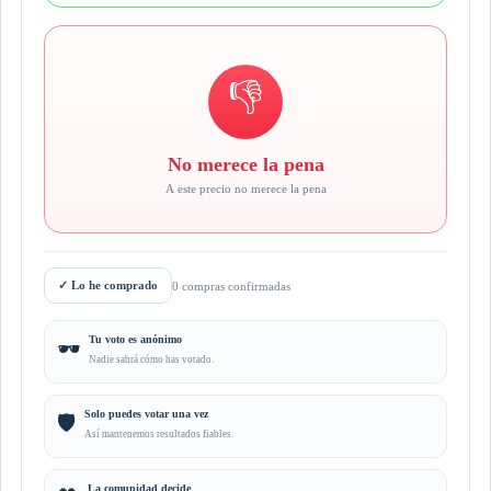
👎
No merece la pena
A este precio no merece la pena
✓
Lo he comprado
0 compras confirmadas
Tu voto es anónimo
🕶️
Nadie sabrá cómo has votado.
Solo puedes votar una vez
🛡️
Así mantenemos resultados fiables.
La comunidad decide