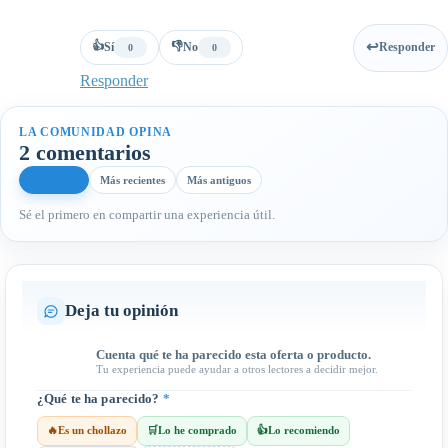
👍
👎
Sí
No
Responder
0
0
Responder
LA COMUNIDAD OPINA
2 comentarios
Más útiles
Más recientes
Más antiguos
Sé el primero en compartir una experiencia útil.
Deja tu opinión
Cuenta qué te ha parecido esta oferta o producto.
Tu experiencia puede ayudar a otros lectores a decidir mejor.
¿Qué te ha parecido?
*
🔥
Es un chollazo
🛒
Lo he comprado
👍
Lo recomiendo