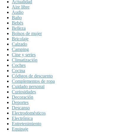
Actualidad
Aire libre
Audio
Baño
Bebés
Belleza
Bolsos de mujer
Bricolaje
Calzado
Camping
Cine y series
Climatización
Coches
Cocina
Códigos de descuento
Complementos de ropa
Cuidado personal
Curiosidades
Decoración
Deportes
Descanso
Electrodomésticos
Electrónica
Entretenimiento
Equipaje