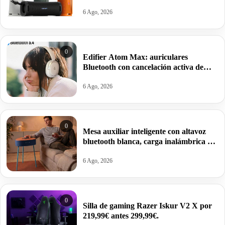
Ultimate Deep Bass, autonomía 12horas
por 62,04€ antes 84,55€.
6 Ago, 2026
0
Edifier Atom Max: auriculares
Bluetooth con cancelación activa de
ruido y hasta 45 horas de autonomía
por 23,99€ antes 59,99€
6 Ago, 2026
0
Mesa auxiliar inteligente con altavoz
bluetooth blanca, carga inalámbrica y
batería integrada por 17,01€.
6 Ago, 2026
0
Silla de gaming Razer Iskur V2 X por
219,99€ antes 299,99€.