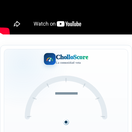
CholloScore
La comunidad vota
—