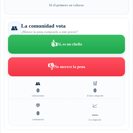
Sé el primero en valorar
La comunidad vota
👥
¿Merece la pena comprarlo a este precio?
👍
Sí, es un chollo
👎
No merece la pena
👥
🛒
0
0
valoraciones
lo han comprado
💬
📈
0
—
comentarios
lo compraría