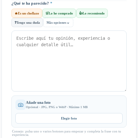
¿Qué te ha parecido?
*
🔥
Es un chollazo
🛒
Lo he comprado
👍
Lo recomiendo
⌄
❓
Tengo una duda
Más opciones
Añade una foto
Opcional · JPG, PNG o WebP · Máximo 1 MB
Elegir foto
Consejo: pulsa uno o varios botones para empezar y completa la frase con tu
experiencia.