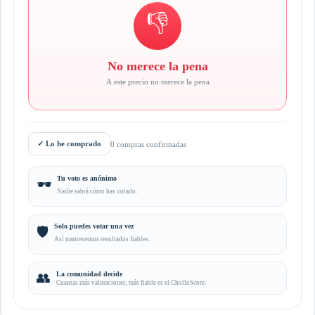
👎
No merece la pena
A este precio no merece la pena
✓
Lo he comprado
0 compras confirmadas
Tu voto es anónimo
🕶️
Nadie sabrá cómo has votado.
Solo puedes votar una vez
🛡️
Así mantenemos resultados fiables.
👥
La comunidad decide
Cuantas más valoraciones, más fiable es el CholloScore.