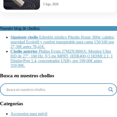
5 Ago, 2026
Nuestro blog de chollos:
Siguiente chollo
Edredón nórdico Pikolin Home 300g: calidez,
suavidad Ecolofil y confort transpirable para cama 150/160 por
27,30€ antes 78,41€.
Chollo anterior
Philips Evnia 27M2N3800A: Monitor Ultra
HD de 27″, 160 Hz, 0,5 ms MPRT, HDR400,(2 HDMI 2.1, 1
DisplayPort 1.4, concentrador USB), por 199,00€ antes
359,99€.
Busca en nuestros chollos
Categorías
Accesorios para móvil