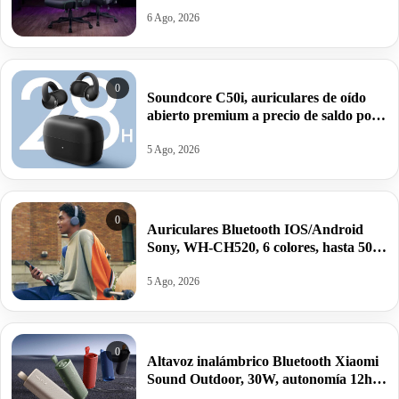
6 Ago, 2026
0
Soundcore C50i, auriculares de oído
abierto premium a precio de saldo por
42,24€ antes 69,99€.
5 Ago, 2026
0
Auriculares Bluetooth IOS/Android
Sony, WH-CH520, 6 colores, hasta 50h
de reproducción, ecualizador por
27,50€.
5 Ago, 2026
0
Altavoz inalámbrico Bluetooth Xiaomi
Sound Outdoor, 30W, autonomía 12h,
IPX67, por 43,30€.