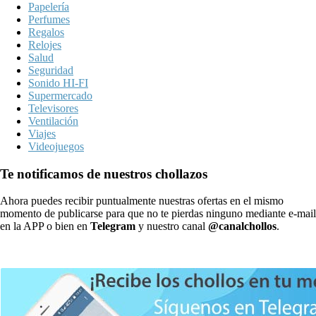
Papelería
Perfumes
Regalos
Relojes
Salud
Seguridad
Sonido HI-FI
Supermercado
Televisores
Ventilación
Viajes
Videojuegos
Te notificamos de nuestros chollazos
Ahora puedes recibir puntualmente nuestras ofertas en el mismo
momento de publicarse para que no te pierdas ninguno mediante e-mail
en la APP o bien en
Telegram
y nuestro canal
@canalchollos
.