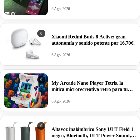
con un sonido más potente por 42,79€
antes 69€
6 Ago, 2026
0
Xiaomi Redmi Buds 8 Active: gran
autonomía y sonido potente por 16,70€.
6 Ago, 2026
0
My Arcade Nano Player Tetris, la
mítica microrecreativa retro para tu
escritorio por 19,99€ antes 29,99€.
6 Ago, 2026
0
Altavoz inalámbrico Sony ULT Field 1
negro, Bluetooth, ULT Power Sound,