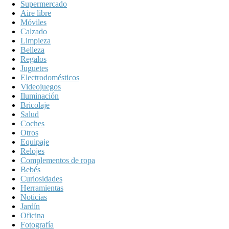
Supermercado
Aire libre
Móviles
Calzado
Limpieza
Belleza
Regalos
Juguetes
Electrodomésticos
Videojuegos
Iluminación
Bricolaje
Salud
Coches
Otros
Equipaje
Relojes
Complementos de ropa
Bebés
Curiosidades
Herramientas
Noticias
Jardín
Oficina
Fotografía