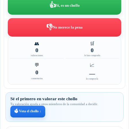
👍
Sí, es un chollo
👎
No merece la pena
👥
🛒
0
0
valoraciones
lo han comprado
💬
📈
0
—
comentarios
lo compraría
Sé el primero en valorar este chollo
Tu valoración ayuda a otros miembros de la comunidad a decidir.
🗳️ Vota el chollo ↓