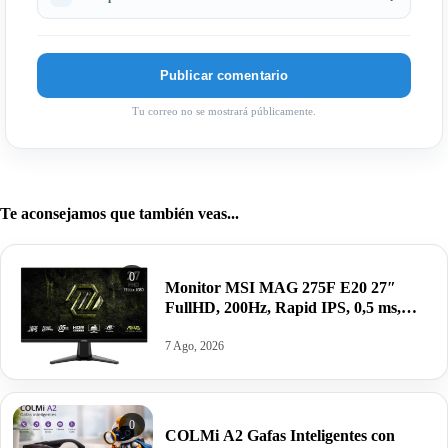
Tu correo no se mostrará públicamente.
Te aconsejamos que también veas...
0
Monitor MSI MAG 275F E20 27″
FullHD, 200Hz, Rapid IPS, 0,5 ms,
HDR VESA por 99,00€ antes 155,38€
7 Ago, 2026
0
COLMi A2 Gafas Inteligentes con