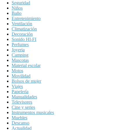
Seguridad
Niños
Baño
Entretenimiento
Ventilación
Climatización
Decoración
Sonido HI-FI
Perfumes
Joyeria
Camping
Mascotas
Material escolar
Motos
Movilidad
Bolsos de mujer
Viajes
Papelería
Manualidades
Televisores
Cine y series
Instrumentos musicales
Muebles
Descanso
Actualidad