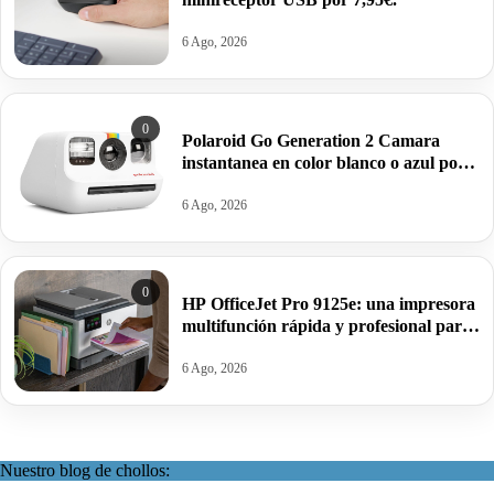
6 Ago, 2026
0
Polaroid Go Generation 2 Camara
instantanea en color blanco o azul por
63,95€ antes 99,99€
6 Ago, 2026
0
HP OfficeJet Pro 9125e: una impresora
multifunción rápida y profesional para
casa y oficina por 109,90€.
6 Ago, 2026
Nuestro blog de chollos: