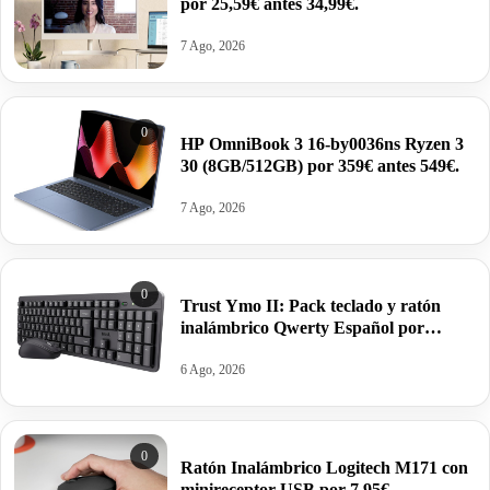
por 25,59€ antes 34,99€.
7 Ago, 2026
0
HP OmniBook 3 16-by0036ns Ryzen 3
30 (8GB/512GB) por 359€ antes 549€.
7 Ago, 2026
0
Trust Ymo II: Pack teclado y ratón
inalámbrico Qwerty Español por
19,89€.
6 Ago, 2026
0
Ratón Inalámbrico Logitech M171 con
minireceptor USB por 7,95€.