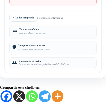
✓
Lo he comprado
0 compras confirmadas
Tu voto es anónimo
🕶️
Nadie sabrá cómo has votado.
Solo puedes votar una vez
🛡️
Así mantenemos resultados fiables.
👥
La comunidad decide
Cuantas más valoraciones, más fiable es el CholloScore.
Compartir este chollo en: