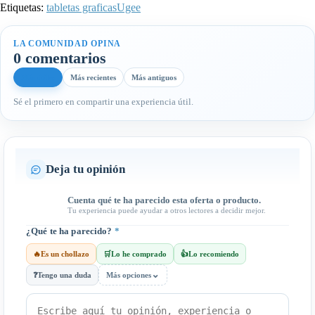
Etiquetas:
tabletas graficas
Ugee
LA COMUNIDAD OPINA
0 comentarios
Más útiles
Más recientes
Más antiguos
Sé el primero en compartir una experiencia útil.
Deja tu opinión
Cuenta qué te ha parecido esta oferta o producto.
Tu experiencia puede ayudar a otros lectores a decidir mejor.
¿Qué te ha parecido?
*
🔥
Es un chollazo
🛒
Lo he comprado
👍
Lo recomiendo
⌄
❓
Tengo una duda
Más opciones