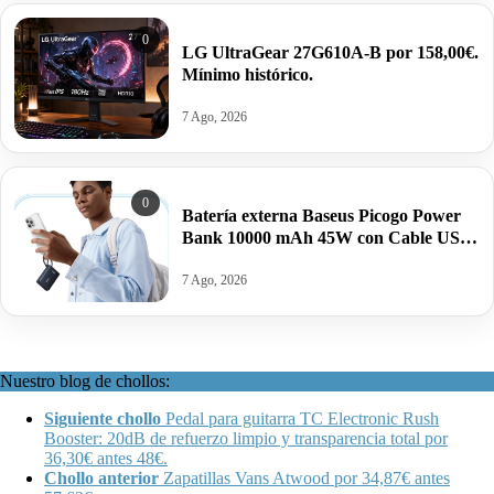
0
LG UltraGear 27G610A-B por 158,00€.
Mínimo histórico.
7 Ago, 2026
0
Batería externa Baseus Picogo Power
Bank 10000 mAh 45W con Cable USB-
C Integrado por 26,99€ antes 39,99€.
7 Ago, 2026
Nuestro blog de chollos:
Siguiente chollo
Pedal para guitarra TC Electronic Rush
Booster: 20dB de refuerzo limpio y transparencia total por
36,30€ antes 48€.
Chollo anterior
Zapatillas Vans Atwood por 34,87€ antes