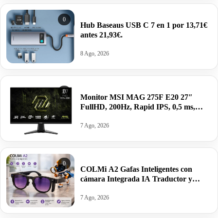
0
Hub Baseaus USB C 7 en 1 por 13,71€
antes 21,93€.
8 Ago, 2026
0
Monitor MSI MAG 275F E20 27″
FullHD, 200Hz, Rapid IPS, 0,5 ms,
HDR VESA por 99,00€ antes 155,38€
7 Ago, 2026
0
COLMi A2 Gafas Inteligentes con
cámara Integrada IA Traductor y
altavoces por 59,99€. Mínimo histórico.
7 Ago, 2026