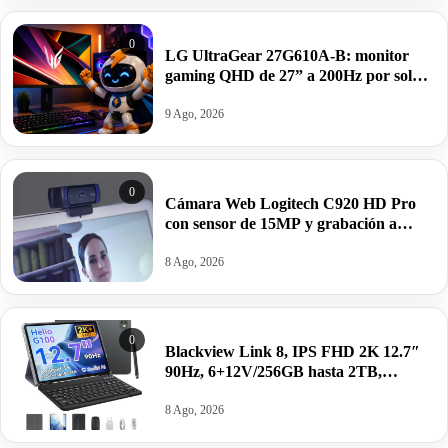
0
LG UltraGear 27G610A-B: monitor
gaming QHD de 27” a 200Hz por solo
158€ antes 219€.
9 Ago, 2026
0
Cámara Web Logitech C920 HD Pro
con sensor de 15MP y grabación a
1080p por 54,99€ antes 115€.
8 Ago, 2026
0
Blackview Link 8, IPS FHD 2K 12.7″
90Hz, 6+12V/256GB hasta 2TB,
Android 15, Modo PC,
8400mAh+accesorios por 169€ antes
8 Ago, 2026
299€.