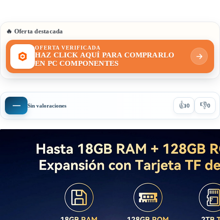
🔥 Oferta destacada
OFERTA VERIFICADA
HAZ CLICK AQUÍ PARA COMPRARLO
EN PC COMPONENTES
👍
👎
—
Sin valoraciones
0
0