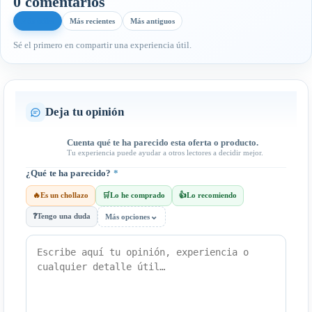
0 comentarios
Más útiles
Más recientes
Más antiguos
Sé el primero en compartir una experiencia útil.
Deja tu opinión
Cuenta qué te ha parecido esta oferta o producto.
Tu experiencia puede ayudar a otros lectores a decidir mejor.
¿Qué te ha parecido?
*
🔥
Es un chollazo
🛒
Lo he comprado
👍
Lo recomiendo
⌄
❓
Tengo una duda
Más opciones