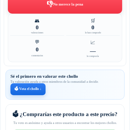
👎
No merece la pena
👥
🛒
0
0
valoraciones
lo han comprado
💬
📈
0
—
comentarios
lo compraría
Sé el primero en valorar este chollo
Tu valoración ayuda a otros miembros de la comunidad a decidir.
🗳️ Vota el chollo ↓
🗳️ ¿Comprarías este producto a este precio?
Tu voto es anónimo y ayuda a otros usuarios a encontrar los mejores chollos.