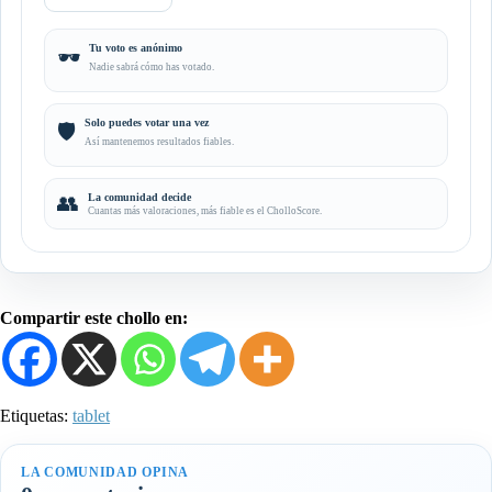
Tu voto es anónimo
🕶️
Nadie sabrá cómo has votado.
Solo puedes votar una vez
🛡️
Así mantenemos resultados fiables.
👥
La comunidad decide
Cuantas más valoraciones, más fiable es el CholloScore.
Compartir este chollo en:
Etiquetas:
tablet
LA COMUNIDAD OPINA