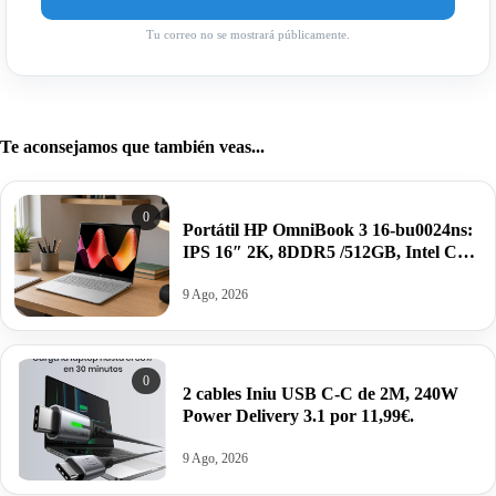
Tu correo no se mostrará públicamente.
Te aconsejamos que también veas...
0
Portátil HP OmniBook 3 16-bu0024ns:
IPS 16″ 2K, 8DDR5 /512GB, Intel Core
3, Wi-Fi 6 por 349€ antes 649€.
9 Ago, 2026
0
2 cables Iniu USB C-C de 2M, 240W
Power Delivery 3.1 por 11,99€.
9 Ago, 2026