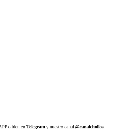
 APP o bien en
Telegram
y nuestro canal
@canalchollos
.