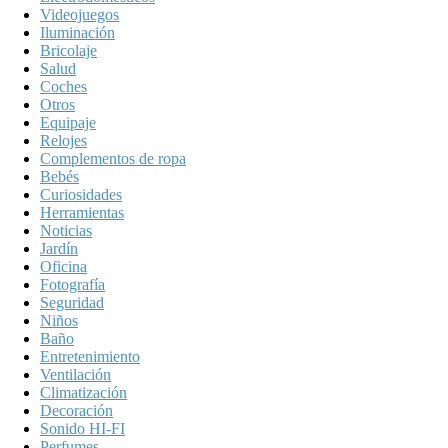
Videojuegos
Iluminación
Bricolaje
Salud
Coches
Otros
Equipaje
Relojes
Complementos de ropa
Bebés
Curiosidades
Herramientas
Noticias
Jardín
Oficina
Fotografía
Seguridad
Niños
Baño
Entretenimiento
Ventilación
Climatización
Decoración
Sonido HI-FI
Perfumes