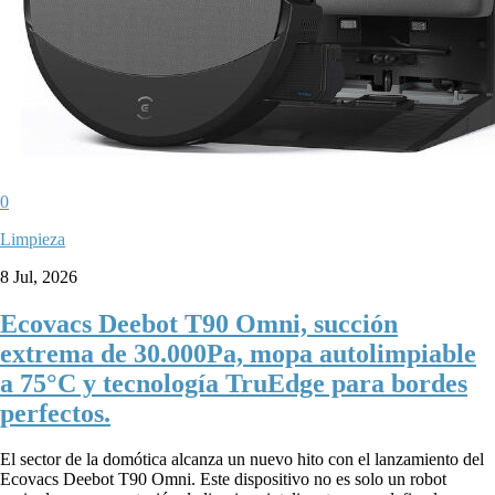
0
Limpieza
8 Jul, 2026
Ecovacs Deebot T90 Omni, succión
extrema de 30.000Pa, mopa autolimpiable
a 75°C y tecnología TruEdge para bordes
perfectos.
El sector de la domótica alcanza un nuevo hito con el lanzamiento del
Ecovacs Deebot T90 Omni. Este dispositivo no es solo un robot