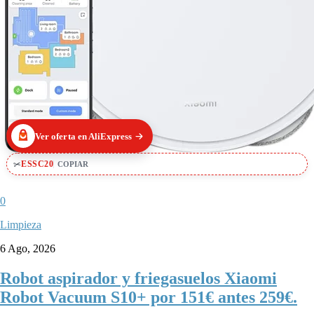
Ver oferta en AliExpress
✂
ESSC20
COPIAR
0
Limpieza
6 Ago, 2026
Robot aspirador y friegasuelos Xiaomi
Robot Vacuum S10+ por 151€ antes 259€.