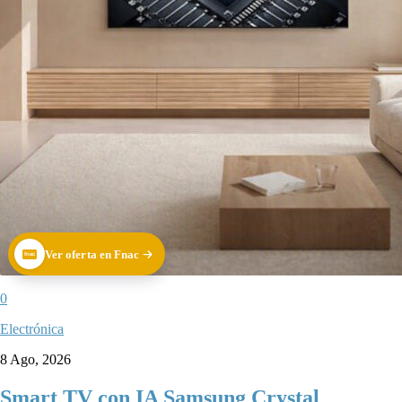
Ver oferta en Fnac
fnac
0
Electrónica
8 Ago, 2026
Smart TV con IA Samsung Crystal