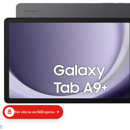
Ver oferta en AliExpress
0