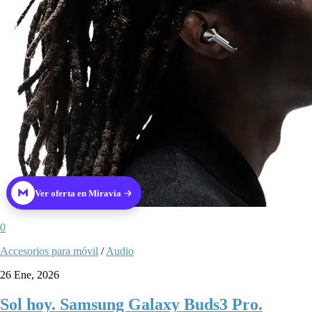
Ver oferta en Miravia
0
Accesorios para móvil
/
Audio
26 Ene, 2026
Sol hoy. Samsung Galaxy Buds3 Pro.