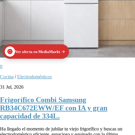
Ver oferta en MediaMarkt
0
Cocina
/
Electrodomésticos
31 Jul, 2026
Frigorífico Combi Samsung
RB34C672EWW/EF con IA y gran
capacidad de 334L.
Ha llegado el momento de jubilar tu viejo frigorífico y buscas un
electrodoméstico eficiente, espacioso y equipado con la última