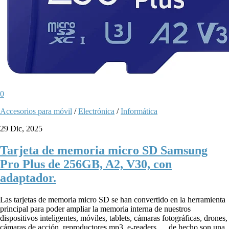
0
Accesorios para móvil
/
Electrónica
/
Informática
29 Dic, 2025
Tarjeta de memoria micro SD Samsung
Pro Plus de 256GB, A2, V30, con
adaptador.
Las tarjetas de memoria micro SD se han convertido en la herramienta
principal para poder ampliar la memoria interna de nuestros
dispositivos inteligentes, móviles, tablets, cámaras fotográficas, drones,
cámaras de acción, reproductores mp3, e-readers…. de hecho son una